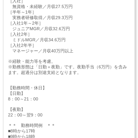
［入社］
無資格・未経験／月収27.5万円
［半年～1年］
実務者研修取得／月収29.3万円
［入社1年～2年］
ジュニアMGR／月収32.6万円
［入社2年］
ミドルMGR／月収34.6万円
［入社2年半］
マネージャー／月収40万円以上
※経験・能力等を考慮。
※勤務形態は「日勤＋夜勤」です。夜勤手当（6万円）を含み
ます。超過分は別途支給となります。
【勤務時間・休日】
【日勤】
8：00～21：00
【夜勤】
22：00～翌9：00
＊＊ 勤務時間例 ＊＊
■8時から17時
■9時から18時