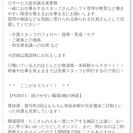
◎サービス提供責任者業務
一緒にお仕事をするスタッフさんのシフト管理や教育など働き
やすい環境を整えるお仕事を主にお願いします。
質問や相談などを気軽に受けられる頼られる社員さんとして活
躍してください！
・介護スタッフのフォロー・指導・育成・ケア
・ご家族との連絡
・担当者会議への出席 など
※詳細は面談時にお伝えします
◎働いている人のほとんどが無資格・未経験からスタート！！
研修や仕事を覚えるまでは先輩スタッフが同行するので安心！
＊＊ ここがオススメ！！ ＊＊
【POINT1：続けやすい職場3種の神器】
厚待遇：賞与年2回はもちろん有給休暇や完全週休二日制とい
った待遇も充実しています！
職場環境：たくさんの人を一度にケアする施設とは違い、お一
人に寄り添いゆったりとしたオシゴト。また、関わるのはご利
用者さんがメインなので人間関係で悩むこともありません。