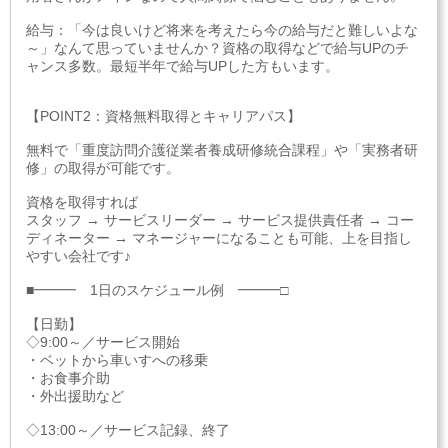
給与：「今は良いけど将来を考えたら今の給与だと難しいよな
～」なんて思っていませんか？資格の取得などで給与UPのチ
ャンス多数。最短半年で給与UPした方もいます。
【POINT2：資格無料取得とキャリアパス】
無料で「重度訪問介護従業者養成研修統合課程」や「実務者研
修」の取得が可能です。
資格を取得すれば
スタッフ → サービスリーダー → サービス提供責任者 → コー
ディネーター → マネージャーになることも可能、上を目指し
やすい会社です♪
■━━━ 1日のスケジュール例 ━━━□
【日勤】
◇9:00～／サービス開始
・ベットから車いすへの移乗
・お食事介助
・外出援助など
◇13:00～／サービス記録、終了