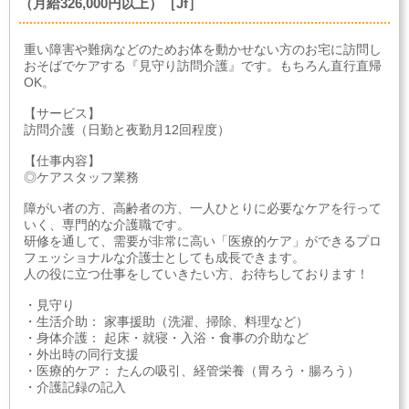
（月給326,000円以上）［Jf］
重い障害や難病などのためお体を動かせない方のお宅に訪問し
おそばでケアする『見守り訪問介護』です。もちろん直行直帰
OK。
【サービス】
訪問介護（日勤と夜勤月12回程度）
【仕事内容】
◎ケアスタッフ業務
障がい者の方、高齢者の方、一人ひとりに必要なケアを行って
いく、専門的な介護職です。
研修を通して、需要が非常に高い「医療的ケア」ができるプロ
フェッショナルな介護士としても成長できます。
人の役に立つ仕事をしていきたい方、お待ちしております！
・見守り
・生活介助： 家事援助（洗濯、掃除、料理など）
・身体介護： 起床・就寝・入浴・食事の介助など
・外出時の同行支援
・医療的ケア： たんの吸引、経管栄養（胃ろう・腸ろう）
・介護記録の記入