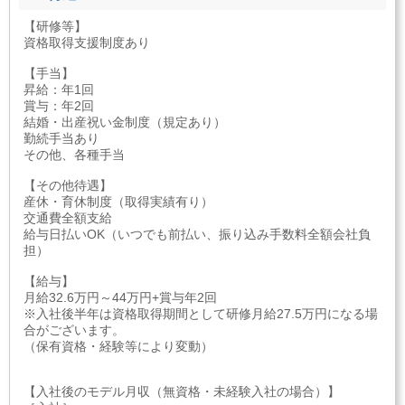
【研修等】
資格取得支援制度あり
【手当】
昇給：年1回
賞与：年2回
結婚・出産祝い金制度（規定あり）
勤続手当あり
その他、各種手当
【その他待遇】
産休・育休制度（取得実績有り）
交通費全額支給
給与日払いOK（いつでも前払い、振り込み手数料全額会社負
担）
【給与】
月給32.6万円～44万円+賞与年2回
※入社後半年は資格取得期間として研修月給27.5万円になる場
合がございます。
（保有資格・経験等により変動）
【入社後のモデル月収（無資格・未経験入社の場合）】