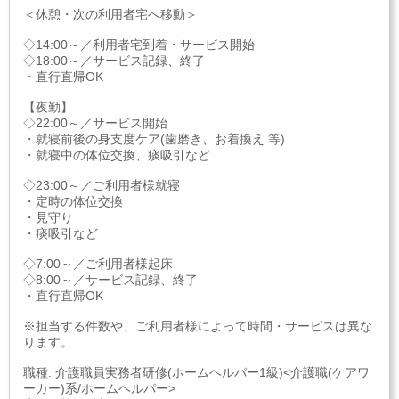
＜休憩・次の利用者宅へ移動＞
◇14:00～／利用者宅到着・サービス開始
◇18:00～／サービス記録、終了
・直行直帰OK
【夜勤】
◇22:00～／サービス開始
・就寝前後の身支度ケア(歯磨き、お着換え 等)
・就寝中の体位交換、痰吸引など
◇23:00～／ご利用者様就寝
・定時の体位交換
・見守り
・痰吸引など
◇7:00～／ご利用者様起床
◇8:00～／サービス記録、終了
・直行直帰OK
※担当する件数や、ご利用者様によって時間・サービスは異な
ります。
職種: 介護職員実務者研修(ホームヘルパー1級)<介護職(ケアワ
ーカー)系/ホームヘルパー>