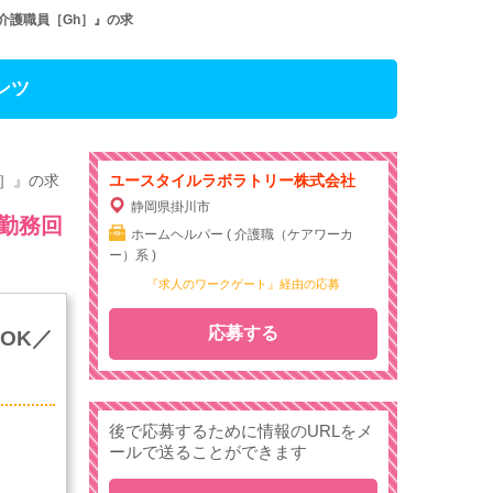
介護職員［Gh］』の求
ンツ
h］』の求
ユースタイルラボラトリー株式会社
静岡県掛川市
・勤務回
ホームヘルパー ( 介護職（ケアワーカ
ー）系 )
『求人のワークゲート』経由の応募
応募する
OK／
後で応募するために情報のURLをメ
ールで送ることができます