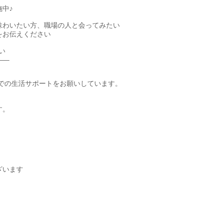
中♪
味わいたい方、職場の人と会ってみたい
をお伝えください
い
――
までの生活サポートをお願いしています。
す。
ざいます