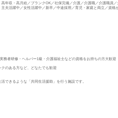
・高年収・高月給／ブランクOK／社保完備／介護／介護職／介護職員／
・主夫活躍中／女性活躍中／新卒／中途採用／育児・家庭と両立／資格
実務者研修・ヘルパー1級・介護福祉士などの資格をお持ちの方大歓迎
ンクのある方など、どなたでも歓迎
生活できるような「共同生活援助」を行う施設です。