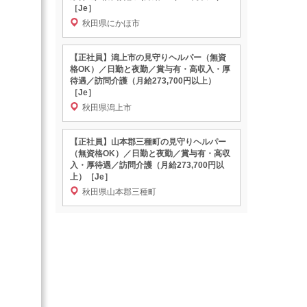
［Je］
秋田県にかほ市
【正社員】潟上市の見守りヘルパー（無資
格OK）／日勤と夜勤／賞与有・高収入・厚
待遇／訪問介護（月給273,700円以上）
［Je］
秋田県潟上市
【正社員】山本郡三種町の見守りヘルパー
（無資格OK）／日勤と夜勤／賞与有・高収
入・厚待遇／訪問介護（月給273,700円以
上）［Je］
秋田県山本郡三種町