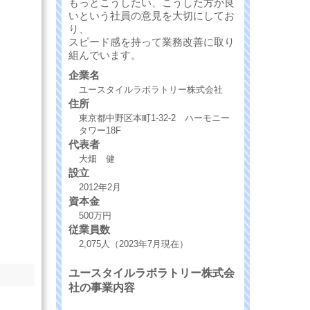
もっとこうしたい、こうした方が良
いという社員の意見を大切にしてお
り、
スピード感を持って業務改善に取り
組んでいます。
企業名
ユースタイルラボラトリー株式会社
住所
東京都中野区本町1-32-2 ハーモニー
タワー18F
代表者
大畑 健
設立
2012年2月
資本金
500万円
従業員数
2,075人（2023年7月現在）
ユースタイルラボラトリー株式会
社の事業内容