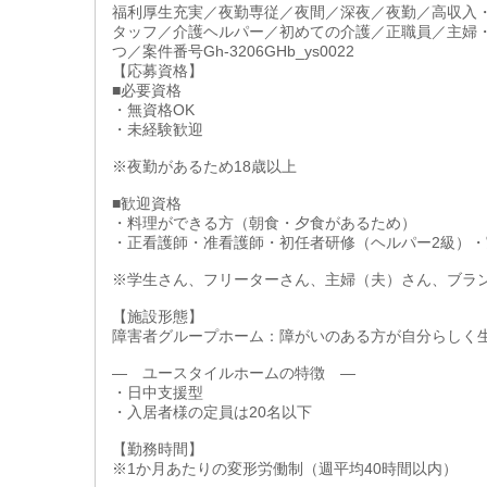
福利厚生充実／夜勤専従／夜間／深夜／夜勤／高収入
タッフ／介護ヘルパー／初めての介護／正職員／主婦
つ／案件番号Gh-3206GHb_ys0022
【応募資格】
■必要資格
・無資格OK
・未経験歓迎
※夜勤があるため18歳以上
■歓迎資格
・料理ができる方（朝食・夕食があるため）
・正看護師・准看護師・初任者研修（ヘルパー2級）・
※学生さん、フリーターさん、主婦（夫）さん、ブラ
【施設形態】
障害者グループホーム：障がいのある方が自分らしく
― ユースタイルホームの特徴 ―
・日中支援型
・入居者様の定員は20名以下
【勤務時間】
※1か月あたりの変形労働制（週平均40時間以内）