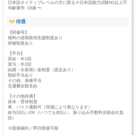
日本語ネイティブレベルの方に限る※日本語能力試験N1以上可
年齢要件: 18歳 〜
待遇
【研修等】
無料の資格取得支援制度あり
研修制度あり
【手当】
昇給：年1回
賞与：年2回
結婚・出産祝い金制度（規定あり）
勤続手当あり
その他、各種手当
交通費全額支給
【その他待遇】
産休・育休制度
車、バイク通勤可（現場により異なります）
給与日払いOK（いつでも前払い、振り込み手数料全額会社負
担）
※面接確約／即日面接可能