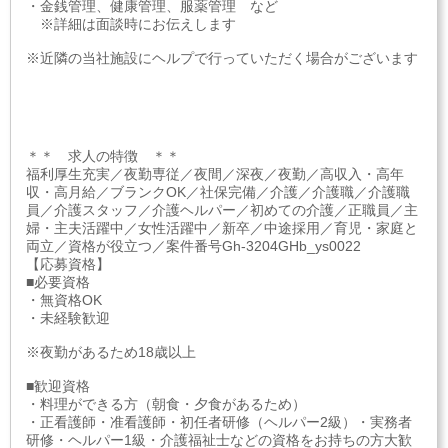
・金銭管理、健康管理、服薬管理 など
※詳細は面談時にお伝えします
※近隣の当社施設にヘルプで行っていただく場合がございます
＊＊ 求人の特徴 ＊＊
福利厚生充実／夜勤専従／夜間／深夜／夜勤／高収入・高年
収・高月給／ブランクOK／社保完備／介護／介護職／介護職
員／介護スタッフ／介護ヘルパー／初めての介護／正職員／主
婦・主夫活躍中／女性活躍中／新卒／中途採用／育児・家庭と
両立／資格が役立つ／案件番号Gh-3204GHb_ys0022
【応募資格】
■必要資格
・無資格OK
・未経験歓迎
※夜勤があるため18歳以上
■歓迎資格
・料理ができる方（朝食・夕食があるため）
・正看護師・准看護師・初任者研修（ヘルパー2級）・実務者
研修・ヘルパー1級・介護福祉士などの資格をお持ちの方大歓