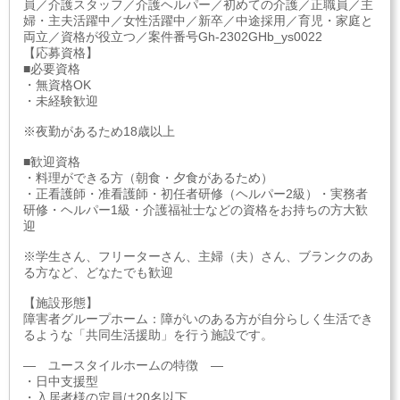
員／介護スタッフ／介護ヘルパー／初めての介護／正職員／主
婦・主夫活躍中／女性活躍中／新卒／中途採用／育児・家庭と
両立／資格が役立つ／案件番号Gh-2302GHb_ys0022
【応募資格】
■必要資格
・無資格OK
・未経験歓迎
※夜勤があるため18歳以上
■歓迎資格
・料理ができる方（朝食・夕食があるため）
・正看護師・准看護師・初任者研修（ヘルパー2級）・実務者
研修・ヘルパー1級・介護福祉士などの資格をお持ちの方大歓
迎
※学生さん、フリーターさん、主婦（夫）さん、ブランクのあ
る方など、どなたでも歓迎
【施設形態】
障害者グループホーム：障がいのある方が自分らしく生活でき
るような「共同生活援助」を行う施設です。
― ユースタイルホームの特徴 ―
・日中支援型
・入居者様の定員は20名以下