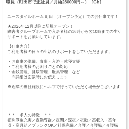
職員（町田市で正社員／月給286000円～）［Gh］
ユースタイルホーム 町田 （オープン予定）でのお仕事です！
★2026年12月以降に新規オープン！
障害者グループホームで入居者様の16時から翌10時までの生活
サポートをお願いしています。
【仕事内容】
ご利用者様の日々の生活のサポートをしていただきます。
・お食事の準備、食事・入浴・就寝支援
・ご利用者様のお困りごとの対応
・金銭管理、健康管理、服薬管理 など
※詳細は面談時にお伝えします
※近隣の当社施設にヘルプで行っていただく場合がございます
＊＊ 求人の特徴 ＊＊
福利厚生充実／夜勤専従／夜間／深夜／夜勤／高収入・高年
収・高月給／ブランクOK／社保完備／介護／介護職／介護職