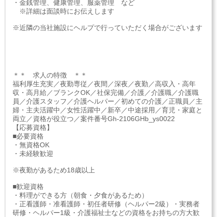
・金銭管理、健康管理、服薬管理 など
※詳細は面談時にお伝えします
※近隣の当社施設にヘルプで行っていただく場合がございます
＊＊ 求人の特徴 ＊＊
福利厚生充実／夜勤専従／夜間／深夜／夜勤／高収入・高年
収・高月給／ブランクOK／社保完備／介護／介護職／介護職
員／介護スタッフ／介護ヘルパー／初めての介護／正職員／主
婦・主夫活躍中／女性活躍中／新卒／中途採用／育児・家庭と
両立／資格が役立つ／案件番号Gh-2106GHb_ys0022
【応募資格】
■必要資格
・無資格OK
・未経験歓迎
※夜勤があるため18歳以上
■歓迎資格
・料理ができる方（朝食・夕食があるため）
・正看護師・准看護師・初任者研修（ヘルパー2級）・実務者
研修・ヘルパー1級・介護福祉士などの資格をお持ちの方大歓