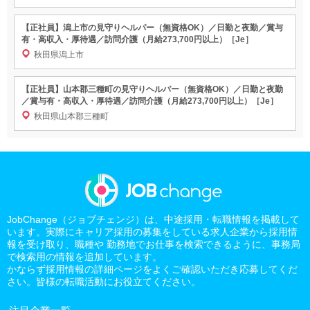
【正社員】潟上市の見守りヘルパー（無資格OK）／日勤と夜勤／賞与
有・高収入・厚待遇／訪問介護（月給273,700円以上）［Je］
秋田県潟上市
【正社員】山本郡三種町の見守りヘルパー（無資格OK）／日勤と夜勤
／賞与有・高収入・厚待遇／訪問介護（月給273,700円以上）［Je］
秋田県山本郡三種町
JobChange（ジョブチェンジ）は、中途採用・転職情報を掲載して
います。実際にキャリア採用の募集をしている求人企業から採用情
報を受け取り、職種や 勤務地でお仕事を検索できるように、事務局
で検索用の情報を追加しています。
かならず採用情報の詳細ページをよくご確認いただき応募してくだ
さい。皆様の転職活動にお役立てください。