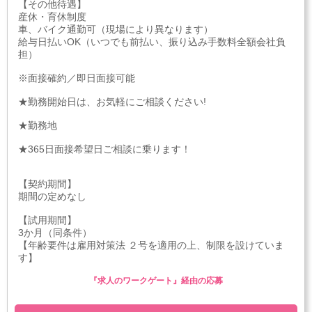
【その他待遇】
産休・育休制度
車、バイク通勤可（現場により異なります）
給与日払いOK（いつでも前払い、振り込み手数料全額会社負
担）
※面接確約／即日面接可能
★勤務開始日は、お気軽にご相談ください!
★勤務地
★365日面接希望日ご相談に乗ります！
【契約期間】
期間の定めなし
【試用期間】
3か月（同条件）
【年齢要件は雇用対策法 ２号を適用の上、制限を設けていま
す】
『求人のワークゲート』経由の応募