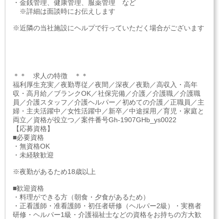
・金銭管理、健康管理、服薬管理 など
※詳細は面談時にお伝えします
※近隣の当社施設にヘルプで行っていただく場合がございます
＊＊ 求人の特徴 ＊＊
福利厚生充実／夜勤専従／夜間／深夜／夜勤／高収入・高年
収・高月給／ブランクOK／社保完備／介護／介護職／介護職
員／介護スタッフ／介護ヘルパー／初めての介護／正職員／主
婦・主夫活躍中／女性活躍中／新卒／中途採用／育児・家庭と
両立／資格が役立つ／案件番号Gh-1907GHb_ys0022
【応募資格】
■必要資格
・無資格OK
・未経験歓迎
※夜勤があるため18歳以上
■歓迎資格
・料理ができる方（朝食・夕食があるため）
・正看護師・准看護師・初任者研修（ヘルパー2級）・実務者
研修・ヘルパー1級・介護福祉士などの資格をお持ちの方大歓