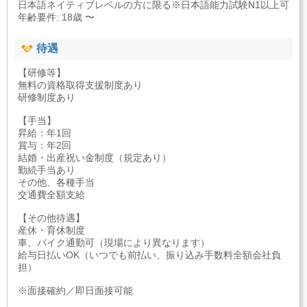
日本語ネイティブレベルの方に限る※日本語能力試験N1以上可
年齢要件: 18歳 〜
待遇
【研修等】
無料の資格取得支援制度あり
研修制度あり
【手当】
昇給：年1回
賞与：年2回
結婚・出産祝い金制度（規定あり）
勤続手当あり
その他、各種手当
交通費全額支給
【その他待遇】
産休・育休制度
車、バイク通勤可（現場により異なります）
給与日払いOK（いつでも前払い、振り込み手数料全額会社負
担）
※面接確約／即日面接可能