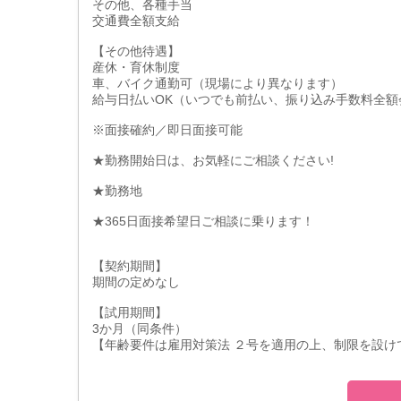
その他、各種手当
交通費全額支給
【その他待遇】
産休・育休制度
車、バイク通勤可（現場により異なります）
給与日払いOK（いつでも前払い、振り込み手数料全額
※面接確約／即日面接可能
★勤務開始日は、お気軽にご相談ください!
★勤務地
★365日面接希望日ご相談に乗ります！
【契約期間】
期間の定めなし
【試用期間】
3か月（同条件）
【年齢要件は雇用対策法 ２号を適用の上、制限を設け