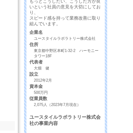
もっとこうしたい、こうした方が良
いという社員の意見を大切にしてお
り、
スピード感を持って業務改善に取り
組んでいます。
企業名
ユースタイルラボラトリー株式会社
住所
東京都中野区本町1-32-2 ハーモニー
タワー18F
代表者
大畑 健
設立
2012年2月
資本金
500万円
従業員数
2,075人（2023年7月現在）
ユースタイルラボラトリー株式会
社の事業内容