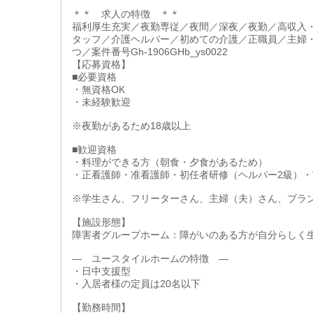
＊＊ 求人の特徴 ＊＊
福利厚生充実／夜勤専従／夜間／深夜／夜勤／高収入
タッフ／介護ヘルパー／初めての介護／正職員／主婦
つ／案件番号Gh-1906GHb_ys0022
【応募資格】
■必要資格
・無資格OK
・未経験歓迎
※夜勤があるため18歳以上
■歓迎資格
・料理ができる方（朝食・夕食があるため）
・正看護師・准看護師・初任者研修（ヘルパー2級）・
※学生さん、フリーターさん、主婦（夫）さん、ブラ
【施設形態】
障害者グループホーム：障がいのある方が自分らしく
― ユースタイルホームの特徴 ―
・日中支援型
・入居者様の定員は20名以下
【勤務時間】