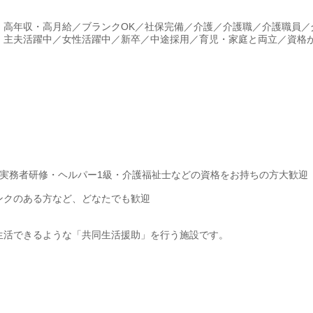
・高年収・高月給／ブランクOK／社保完備／介護／介護職／介護職員／
・主夫活躍中／女性活躍中／新卒／中途採用／育児・家庭と両立／資格
実務者研修・ヘルパー1級・介護福祉士などの資格をお持ちの方大歓迎
ンクのある方など、どなたでも歓迎
生活できるような「共同生活援助」を行う施設です。