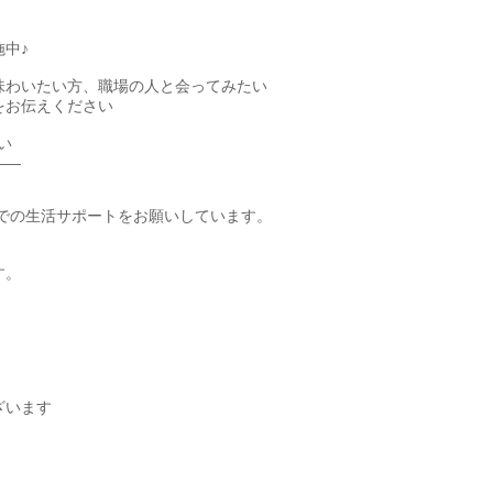
中♪
味わいたい方、職場の人と会ってみたい
をお伝えください
い
――
までの生活サポートをお願いしています。
す。
ざいます