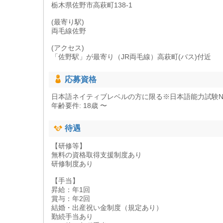
栃木県佐野市高萩町138-1
(最寄り駅)
両毛線佐野
(アクセス)
「佐野駅」が最寄り（JR両毛線）高萩町(バス)付近
応募資格
日本語ネイティブレベルの方に限る※日本語能力試験N
年齢要件: 18歳 〜
待遇
【研修等】
無料の資格取得支援制度あり
研修制度あり
【手当】
昇給：年1回
賞与：年2回
結婚・出産祝い金制度（規定あり）
勤続手当あり