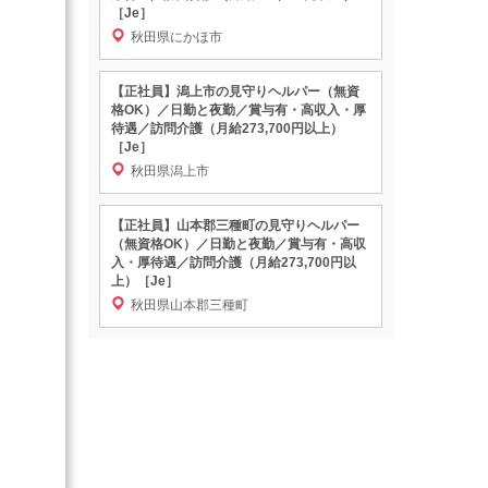
［Je］
秋田県にかほ市
【正社員】潟上市の見守りヘルパー（無資
格OK）／日勤と夜勤／賞与有・高収入・厚
待遇／訪問介護（月給273,700円以上）
［Je］
秋田県潟上市
【正社員】山本郡三種町の見守りヘルパー
（無資格OK）／日勤と夜勤／賞与有・高収
入・厚待遇／訪問介護（月給273,700円以
上）［Je］
秋田県山本郡三種町