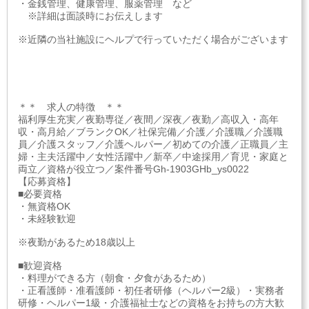
・金銭管理、健康管理、服薬管理 など
※詳細は面談時にお伝えします
※近隣の当社施設にヘルプで行っていただく場合がございます
＊＊ 求人の特徴 ＊＊
福利厚生充実／夜勤専従／夜間／深夜／夜勤／高収入・高年
収・高月給／ブランクOK／社保完備／介護／介護職／介護職
員／介護スタッフ／介護ヘルパー／初めての介護／正職員／主
婦・主夫活躍中／女性活躍中／新卒／中途採用／育児・家庭と
両立／資格が役立つ／案件番号Gh-1903GHb_ys0022
【応募資格】
■必要資格
・無資格OK
・未経験歓迎
※夜勤があるため18歳以上
■歓迎資格
・料理ができる方（朝食・夕食があるため）
・正看護師・准看護師・初任者研修（ヘルパー2級）・実務者
研修・ヘルパー1級・介護福祉士などの資格をお持ちの方大歓