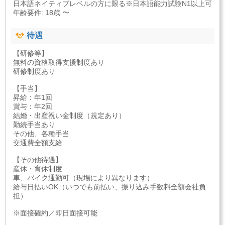
日本語ネイティブレベルの方に限る※日本語能力試験N1以上可
年齢要件: 18歳 〜
待遇
【研修等】
無料の資格取得支援制度あり
研修制度あり
【手当】
昇給：年1回
賞与：年2回
結婚・出産祝い金制度（規定あり）
勤続手当あり
その他、各種手当
交通費全額支給
【その他待遇】
産休・育休制度
車、バイク通勤可（現場により異なります）
給与日払いOK（いつでも前払い、振り込み手数料全額会社負
担）
※面接確約／即日面接可能