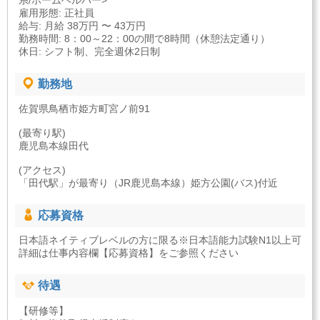
系/ホームヘルパー>
雇用形態: 正社員
給与: 月給 38万円 〜 43万円
勤務時間: 8：00～22：00の間で8時間（休憩法定通り）
休日: シフト制、完全週休2日制
勤務地
佐賀県鳥栖市姫方町宮ノ前91
(最寄り駅)
鹿児島本線田代
(アクセス)
「田代駅」が最寄り（JR鹿児島本線）姫方公園(バス)付近
応募資格
日本語ネイティブレベルの方に限る※日本語能力試験N1以上可
詳細は仕事内容欄【応募資格】をご参照ください
待遇
【研修等】