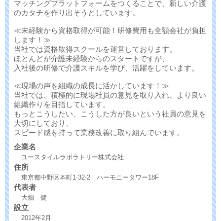
マッチングプラットフォームをつくることで、新しい介護
のカタチを作り出そうとしています。
≪未経験から資格取得が可能！研修費用も全額会社が負担
します！≫
当社では資格取得スクールを運営しております。
ほとんどが介護未経験からのスタートですが、
入社後の研修で介護スキルを学び、活躍をしています。
≪現場の声を組織の成長に活かしています！≫
当社では、積極的に現場社員の意見を取り入れ、より良い
組織作りを目指しています。
もっとこうしたい、こうした方が良いという社員の意見を
大切にしており、
スピード感を持って業務改善に取り組んでいます。
企業名
ユースタイルラボラトリー株式会社
住所
東京都中野区本町1-32-2 ハーモニータワー18F
代表者
大畑 健
設立
2012年2月