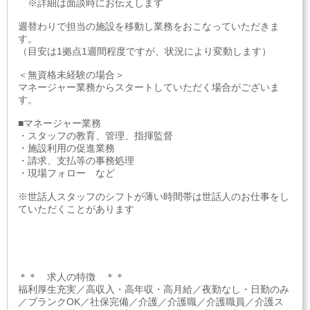
※詳細は面談時にお伝えします
週替わりで担当の施設を移動し業務をおこなっていただきま
す。
（目安は1拠点1週間程度ですが、状況により変動します）
＜無資格未経験の場合＞
マネージャー業務からスタートしていただく場合がございま
す。
■マネージャー業務
・スタッフの教育、管理、指揮監督
・施設利用の促進業務
・請求、支払等の事務処理
・現場フォロー など
※世話人スタッフのシフトが薄い時間帯は世話人のお仕事をし
ていただくことがあります
＊＊ 求人の特徴 ＊＊
福利厚生充実／高収入・高年収・高月給／夜勤なし・日勤のみ
／ブランクOK／社保完備／介護／介護職／介護職員／介護ス