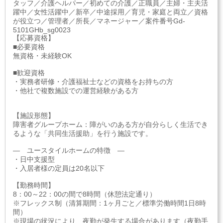
タッフ／介護ヘルパー／初めての介護／正職員／主婦・主夫活
躍中／女性活躍中／新卒／中途採用／育児・家庭と両立／資格
が役立つ／管理者／所長／マネージャー／案件番号Gd-
5101GHb_sg0023
【応募資格】
■必要資格
無資格・未経験OK
■歓迎資格
・実務者研修・介護福祉士などの資格をお持ちの方
・他社で複数施設での運営経験がある方
【施設形態】
障害者グループホーム：障がいのある方が自分らしく生活でき
るような「共同生活援助」を行う施設です。
― ユースタイルホームの特徴 ―
・日中支援型
・入居者様の定員は20名以下
【勤務時間】
8：00～22：00の間で8時間（休憩法定通り）
※フレックス制（清算期間：1ヶ月ごと／標準労働時間1日8時
間）
※現場の状況により、夜勤が発生する場合があります（夜勤手