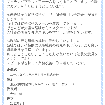
マッチングプラットフォームをつくることで、新しい介護
のカタチを作り出そうとしています。
≪未経験から資格取得が可能！研修費用も全額会社が負担
します！≫
当社では資格取得スクールを運営しております。
ほとんどが介護未経験からのスタートですが、
入社後の研修で介護スキルを学び、活躍をしています。
≪現場の声を組織の成長に活かしています！≫
当社では、積極的に現場社員の意見を取り入れ、より良い
組織作りを目指しています。
もっとこうしたい、こうした方が良いという社員の意見を
大切にしており、
スピード感を持って業務改善に取り組んでいます。
企業名
ユースタイルラボラトリー株式会社
住所
東京都中野区本町1-32-2 ハーモニータワー18F
代表者
大畑 健
設立
2012年2月