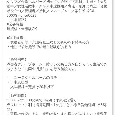
タッフ／介護ヘルパー／初めての介護／正職員／主婦・主夫活
躍中／女性活躍中／新卒／中途採用／育児・家庭と両立／資格
が役立つ／管理者／所長／マネージャー／案件番号Gd-
5003GHb_sg0023
【応募資格】
■必要資格
無資格・未経験OK
■歓迎資格
・実務者研修・介護福祉士などの資格をお持ちの方
・他社で複数施設での運営経験がある方
【施設形態】
障害者グループホーム：障がいのある方が自分らしく生活でき
るような「共同生活援助」を行う施設です。
― ユースタイルホームの特徴 ―
・日中支援型
・入居者様の定員は20名以下
【勤務時間】
8：00～22：00の間で8時間（休憩法定通り）
※フレックス制（清算期間：1ヶ月ごと／標準労働時間1日8時
間）
※現場の状況により、夜勤が発生する場合があります（夜勤手