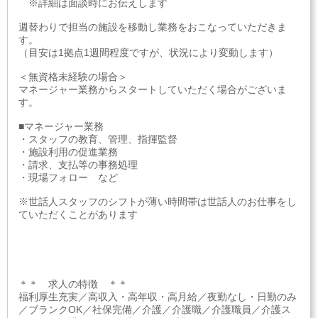
※詳細は面談時にお伝えします
週替わりで担当の施設を移動し業務をおこなっていただきま
す。
（目安は1拠点1週間程度ですが、状況により変動します）
＜無資格未経験の場合＞
マネージャー業務からスタートしていただく場合がございま
す。
■マネージャー業務
・スタッフの教育、管理、指揮監督
・施設利用の促進業務
・請求、支払等の事務処理
・現場フォロー など
※世話人スタッフのシフトが薄い時間帯は世話人のお仕事をし
ていただくことがあります
＊＊ 求人の特徴 ＊＊
福利厚生充実／高収入・高年収・高月給／夜勤なし・日勤のみ
／ブランクOK／社保完備／介護／介護職／介護職員／介護ス