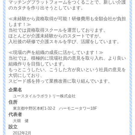
マッチングプラットフォームをつくることで、新しい介護
のカタチを作り出そうとしています。
≪未経験から資格取得が可能！研修費用も全額会社が負担
します！≫
当社では資格取得スクールを運営しております。
ほとんどが介護未経験からのスタートですが、
入社後の研修で介護スキルを学び、活躍をしています。
≪現場の声を組織の成長に活かしています！≫
当社では、積極的に現場社員の意見を取り入れ、より良い
組織作りを目指しています。
もっとこうしたい、こうした方が良いという社員の意見を
大切にしており、
スピード感を持って業務改善に取り組んでいます。
企業名
ユースタイルラボラトリー株式会社
住所
東京都中野区本町1-32-2 ハーモニータワー18F
代表者
大畑 健
設立
2012年2月