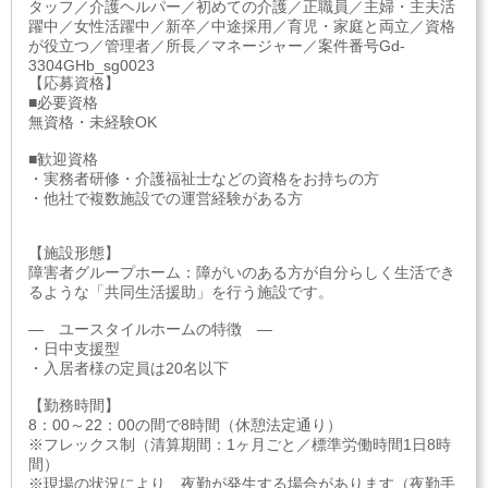
タッフ／介護ヘルパー／初めての介護／正職員／主婦・主夫活
躍中／女性活躍中／新卒／中途採用／育児・家庭と両立／資格
が役立つ／管理者／所長／マネージャー／案件番号Gd-
3304GHb_sg0023
【応募資格】
■必要資格
無資格・未経験OK
■歓迎資格
・実務者研修・介護福祉士などの資格をお持ちの方
・他社で複数施設での運営経験がある方
【施設形態】
障害者グループホーム：障がいのある方が自分らしく生活でき
るような「共同生活援助」を行う施設です。
― ユースタイルホームの特徴 ―
・日中支援型
・入居者様の定員は20名以下
【勤務時間】
8：00～22：00の間で8時間（休憩法定通り）
※フレックス制（清算期間：1ヶ月ごと／標準労働時間1日8時
間）
※現場の状況により、夜勤が発生する場合があります（夜勤手