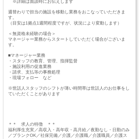
※詳細は面談時にお伝えします
週替わりで担当の施設を移動し業務をおこなっていただきま
す。
（目安は1拠点1週間程度ですが、状況により変動します）
＜無資格未経験の場合＞
マネージャー業務からスタートしていただく場合がございま
す。
■マネージャー業務
・スタッフの教育、管理、指揮監督
・施設利用の促進業務
・請求、支払等の事務処理
・現場フォロー など
※世話人スタッフのシフトが薄い時間帯は世話人のお仕事をし
ていただくことがあります
＊＊ 求人の特徴 ＊＊
福利厚生充実／高収入・高年収・高月給／夜勤なし・日勤のみ
／ブランクOK／社保完備／介護／介護職／介護職員／介護ス