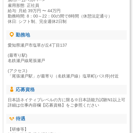
系/ホームヘルパー>
雇用形態: 正社員
給与: 月給 39万円 〜 44万円
勤務時間: 8：00～22：00の間で8時間（休憩法定通り）
休日: シフト制、完全週休2日制
勤務地
愛知県瀬戸市塩草が丘4丁目137
(最寄り駅)
名鉄瀬戸線尾張瀬戸
(アクセス)
「尾張瀬戸駅」が最寄り（名鉄瀬戸線）塩草町(バス停)付近
応募資格
日本語ネイティブレベルの方に限る※日本語能力試験N1以上可
詳細は仕事内容欄【応募資格】をご参照ください
待遇
【研修等】