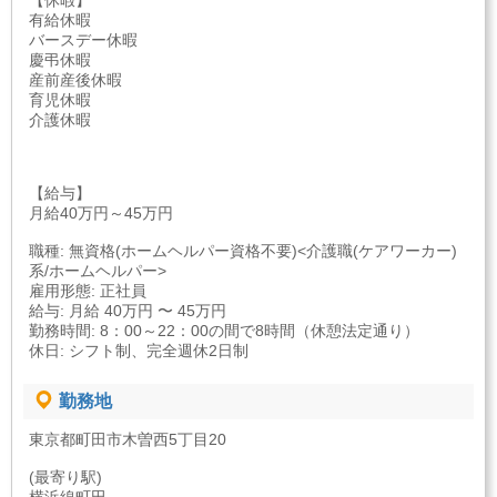
【休暇】
有給休暇
バースデー休暇
慶弔休暇
産前産後休暇
育児休暇
介護休暇
【給与】
月給40万円～45万円
職種: 無資格(ホームヘルパー資格不要)<介護職(ケアワーカー)
系/ホームヘルパー>
雇用形態: 正社員
給与: 月給 40万円 〜 45万円
勤務時間: 8：00～22：00の間で8時間（休憩法定通り）
休日: シフト制、完全週休2日制
勤務地
東京都町田市木曽西5丁目20
(最寄り駅)