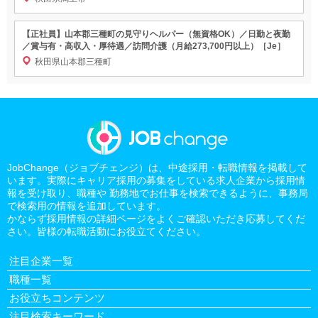
【正社員】山本郡三種町の見守りヘルパー（無資格OK）／日勤と夜勤
／賞与有・高収入・厚待遇／訪問介護（月給273,700円以上）［Je］
秋田県山本郡三種町
JobChange（ジョブチェンジ）は、中途採用・転職情報を掲載して
います。実際にキャリア採用の募集をしている求人企業から採用情
報を受け取り、職種や 勤務地でお仕事を検索できるように、事務局
で検索用の情報を追加しています。
かならず採用情報の詳細ページをよくご確認いただき応募してくだ
さい。皆様の転職活動にお役立てください。
注目企業一覧
職種一覧
お役立ちコンテンツ
注目検索キーワード