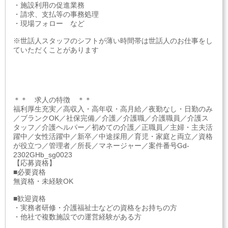
・施設利用の促進業務
・請求、支払等の事務処理
・現場フォロー など
※世話人スタッフのシフトが薄い時間帯は世話人のお仕事をし
ていただくことがあります
＊＊ 求人の特徴 ＊＊
福利厚生充実／高収入・高年収・高月給／夜勤なし・日勤のみ
／ブランクOK／社保完備／介護／介護職／介護職員／介護ス
タッフ／介護ヘルパー／初めての介護／正職員／主婦・主夫活
躍中／女性活躍中／新卒／中途採用／育児・家庭と両立／資格
が役立つ／管理者／所長／マネージャー／案件番号Gd-
2302GHb_sg0023
【応募資格】
■必要資格
無資格・未経験OK
■歓迎資格
・実務者研修・介護福祉士などの資格をお持ちの方
・他社で複数施設での運営経験がある方