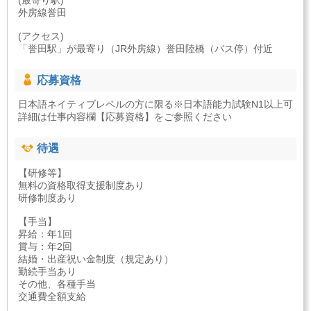
(最寄り駅)
外房線誉田
(アクセス)
「誉田駅」が最寄り（JR外房線）誉田陸橋（バス停）付近
応募資格
日本語ネイティブレベルの方に限る※日本語能力試験N1以上可
詳細は仕事内容欄【応募資格】をご参照ください
待遇
【研修等】
無料の資格取得支援制度あり
研修制度あり
【手当】
昇給：年1回
賞与：年2回
結婚・出産祝い金制度（規定あり）
勤続手当あり
その他、各種手当
交通費全額支給