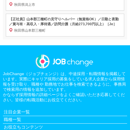
秋田県潟上市
【正社員】山本郡三種町の見守りヘルパー（無資格OK）／日勤と夜勤
／賞与有・高収入・厚待遇／訪問介護（月給273,700円以上）［Je］
秋田県山本郡三種町
JobChange（ジョブチェンジ）は、中途採用・転職情報を掲載して
います。実際にキャリア採用の募集をしている求人企業から採用情
報を受け取り、職種や 勤務地でお仕事を検索できるように、事務局
で検索用の情報を追加しています。
かならず採用情報の詳細ページをよくご確認いただき応募してくだ
さい。皆様の転職活動にお役立てください。
注目企業一覧
職種一覧
お役立ちコンテンツ