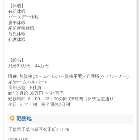
【休暇】
有給休暇
バースデー休暇
慶弔休暇
産前産後休暇
育児休暇
介護休暇
【給与】
月給39万円～44万円
職種: 無資格(ホームヘルパー資格不要)<介護職(ケアワーカー)
系/ホームヘルパー>
雇用形態: 正社員
給与: 月給 39万円 〜 44万円
勤務時間: 8：00～22：00の間で8時間（休憩法定通り）
休日: シフト制、完全週休2日制
勤務地
千葉県千葉市緑区誉田町2-8-25