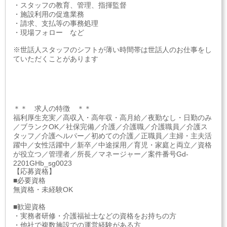
・スタッフの教育、管理、指揮監督
・施設利用の促進業務
・請求、支払等の事務処理
・現場フォロー など
※世話人スタッフのシフトが薄い時間帯は世話人のお仕事をし
ていただくことがあります
＊＊ 求人の特徴 ＊＊
福利厚生充実／高収入・高年収・高月給／夜勤なし・日勤のみ
／ブランクOK／社保完備／介護／介護職／介護職員／介護ス
タッフ／介護ヘルパー／初めての介護／正職員／主婦・主夫活
躍中／女性活躍中／新卒／中途採用／育児・家庭と両立／資格
が役立つ／管理者／所長／マネージャー／案件番号Gd-
2201GHb_sg0023
【応募資格】
■必要資格
無資格・未経験OK
■歓迎資格
・実務者研修・介護福祉士などの資格をお持ちの方
・他社で複数施設での運営経験がある方