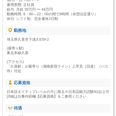
系/ホームヘルパー>
雇用形態: 正社員
給与: 月給 39万円 〜 44万円
勤務時間: 8：00～22：00の間で8時間（休憩法定通り）
休日: シフト制、完全週休2日制
勤務地
埼玉県久喜市下清久639-2
(最寄り駅)
東北本線久喜
(アクセス)
「久喜駅」が最寄り（湘南新宿ライン）上早見［旧道］（バス
停）付近
応募資格
日本語ネイティブレベルの方に限る※日本語能力試験N1以上可
詳細は仕事内容欄【応募資格】をご参照ください
待遇