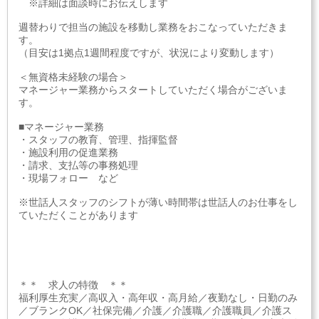
※詳細は面談時にお伝えします
週替わりで担当の施設を移動し業務をおこなっていただきま
す。
（目安は1拠点1週間程度ですが、状況により変動します）
＜無資格未経験の場合＞
マネージャー業務からスタートしていただく場合がございま
す。
■マネージャー業務
・スタッフの教育、管理、指揮監督
・施設利用の促進業務
・請求、支払等の事務処理
・現場フォロー など
※世話人スタッフのシフトが薄い時間帯は世話人のお仕事をし
ていただくことがあります
＊＊ 求人の特徴 ＊＊
福利厚生充実／高収入・高年収・高月給／夜勤なし・日勤のみ
／ブランクOK／社保完備／介護／介護職／介護職員／介護ス