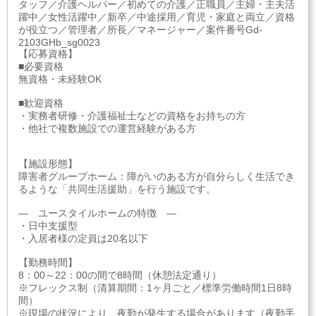
タッフ／介護ヘルパー／初めての介護／正職員／主婦・主夫活
躍中／女性活躍中／新卒／中途採用／育児・家庭と両立／資格
が役立つ／管理者／所長／マネージャー／案件番号Gd-
2103GHb_sg0023
【応募資格】
■必要資格
無資格・未経験OK
■歓迎資格
・実務者研修・介護福祉士などの資格をお持ちの方
・他社で複数施設での運営経験がある方
【施設形態】
障害者グループホーム：障がいのある方が自分らしく生活でき
るような「共同生活援助」を行う施設です。
― ユースタイルホームの特徴 ―
・日中支援型
・入居者様の定員は20名以下
【勤務時間】
8：00～22：00の間で8時間（休憩法定通り）
※フレックス制（清算期間：1ヶ月ごと／標準労働時間1日8時
間）
※現場の状況により、夜勤が発生する場合があります（夜勤手