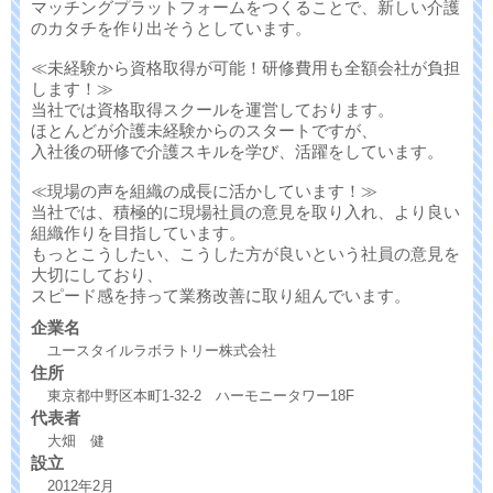
マッチングプラットフォームをつくることで、新しい介護
のカタチを作り出そうとしています。
≪未経験から資格取得が可能！研修費用も全額会社が負担
します！≫
当社では資格取得スクールを運営しております。
ほとんどが介護未経験からのスタートですが、
入社後の研修で介護スキルを学び、活躍をしています。
≪現場の声を組織の成長に活かしています！≫
当社では、積極的に現場社員の意見を取り入れ、より良い
組織作りを目指しています。
もっとこうしたい、こうした方が良いという社員の意見を
大切にしており、
スピード感を持って業務改善に取り組んでいます。
企業名
ユースタイルラボラトリー株式会社
住所
東京都中野区本町1-32-2 ハーモニータワー18F
代表者
大畑 健
設立
2012年2月