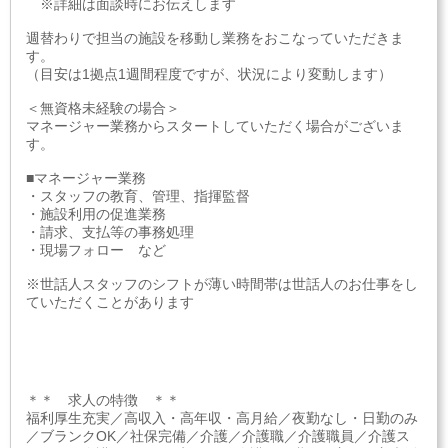
※詳細は面談時にお伝えします
週替わりで担当の施設を移動し業務をおこなっていただきま
す。
（目安は1拠点1週間程度ですが、状況により変動します）
＜無資格未経験の場合＞
マネージャー業務からスタートしていただく場合がございま
す。
■マネージャー業務
・スタッフの教育、管理、指揮監督
・施設利用の促進業務
・請求、支払等の事務処理
・現場フォロー など
※世話人スタッフのシフトが薄い時間帯は世話人のお仕事をし
ていただくことがあります
＊＊ 求人の特徴 ＊＊
福利厚生充実／高収入・高年収・高月給／夜勤なし・日勤のみ
／ブランクOK／社保完備／介護／介護職／介護職員／介護ス