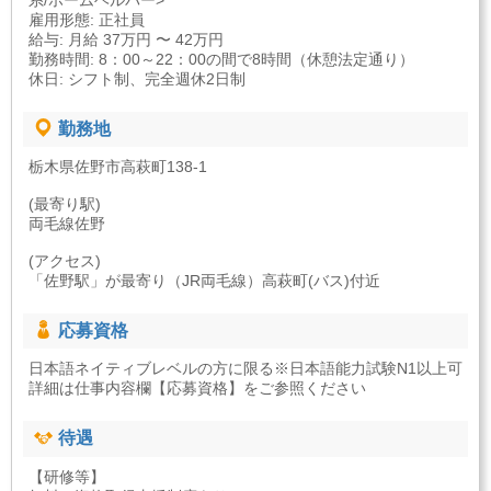
系/ホームヘルパー>
雇用形態: 正社員
給与: 月給 37万円 〜 42万円
勤務時間: 8：00～22：00の間で8時間（休憩法定通り）
休日: シフト制、完全週休2日制
勤務地
栃木県佐野市高萩町138-1
(最寄り駅)
両毛線佐野
(アクセス)
「佐野駅」が最寄り（JR両毛線）高萩町(バス)付近
応募資格
日本語ネイティブレベルの方に限る※日本語能力試験N1以上可
詳細は仕事内容欄【応募資格】をご参照ください
待遇
【研修等】