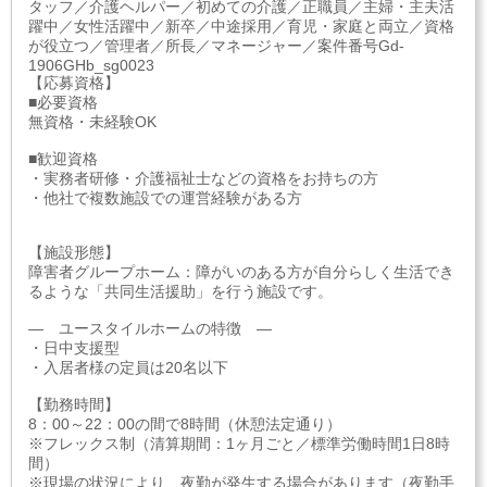
タッフ／介護ヘルパー／初めての介護／正職員／主婦・主夫活
躍中／女性活躍中／新卒／中途採用／育児・家庭と両立／資格
が役立つ／管理者／所長／マネージャー／案件番号Gd-
1906GHb_sg0023
【応募資格】
■必要資格
無資格・未経験OK
■歓迎資格
・実務者研修・介護福祉士などの資格をお持ちの方
・他社で複数施設での運営経験がある方
【施設形態】
障害者グループホーム：障がいのある方が自分らしく生活でき
るような「共同生活援助」を行う施設です。
― ユースタイルホームの特徴 ―
・日中支援型
・入居者様の定員は20名以下
【勤務時間】
8：00～22：00の間で8時間（休憩法定通り）
※フレックス制（清算期間：1ヶ月ごと／標準労働時間1日8時
間）
※現場の状況により、夜勤が発生する場合があります（夜勤手