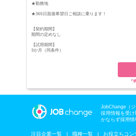
★勤務地
★365日面接希望日ご相談に乗ります！
【契約期間】
期間の定めなし
【試用期間】
3か月（同条件）
『
JobChan
採用情報を受け
かならず採用情
注目企業一覧
職種一覧
お役立ちコン