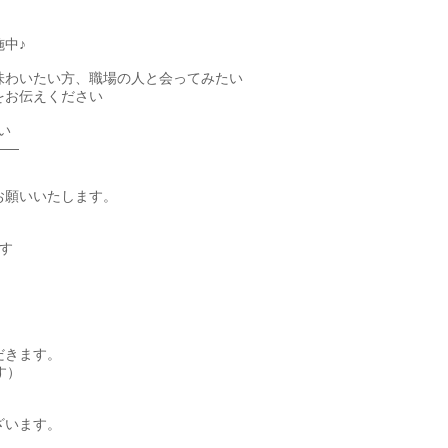
中♪
味わいたい方、職場の人と会ってみたい
をお伝えください
い
――
お願いいたします。
す
だきます。
す）
ざいます。