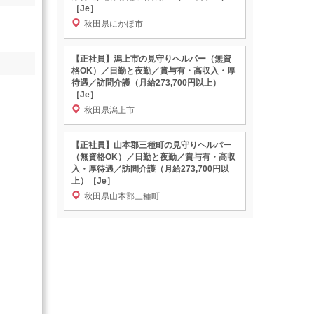
［Je］
秋田県にかほ市
【正社員】潟上市の見守りヘルパー（無資
格OK）／日勤と夜勤／賞与有・高収入・厚
待遇／訪問介護（月給273,700円以上）
［Je］
秋田県潟上市
【正社員】山本郡三種町の見守りヘルパー
（無資格OK）／日勤と夜勤／賞与有・高収
入・厚待遇／訪問介護（月給273,700円以
上）［Je］
秋田県山本郡三種町