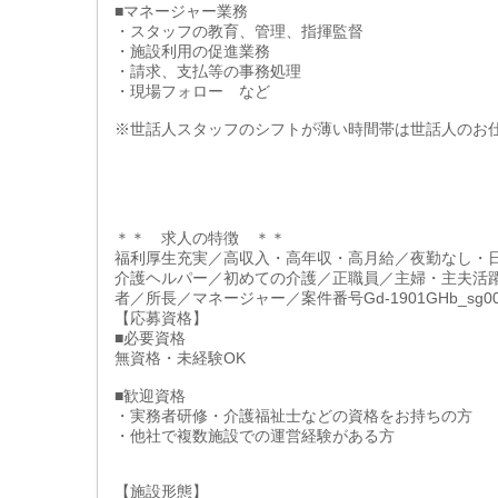
■マネージャー業務
・スタッフの教育、管理、指揮監督
・施設利用の促進業務
・請求、支払等の事務処理
・現場フォロー など
※世話人スタッフのシフトが薄い時間帯は世話人のお
＊＊ 求人の特徴 ＊＊
福利厚生充実／高収入・高年収・高月給／夜勤なし・
介護ヘルパー／初めての介護／正職員／主婦・主夫活
者／所長／マネージャー／案件番号Gd-1901GHb_sg00
【応募資格】
■必要資格
無資格・未経験OK
■歓迎資格
・実務者研修・介護福祉士などの資格をお持ちの方
・他社で複数施設での運営経験がある方
【施設形態】