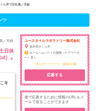
さくら市で正社員／月給
ンツ
員／月給
ユースタイルラボラトリー株式会社
栃木県さくら市
土日休
ホームヘルパー ( 介護職（ケアワーカ
Gd］』
ー）系 )
『求人のワークゲート』経由の応募
応募する
にキ
後で応募するために情報のURLをメ
ールで送ることができます