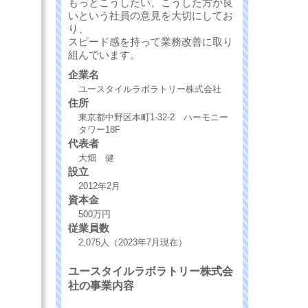
もっとこうしたい、こうした方が良
いという社員の意見を大切にしてお
り、
スピード感を持って業務改善に取り
組んでいます。
企業名
ユースタイルラボラトリー株式会社
住所
東京都中野区本町1-32-2 ハーモニー
タワー18F
代表者
大畑 健
設立
2012年2月
資本金
500万円
従業員数
2,075人（2023年7月現在）
ユースタイルラボラトリー株式会
社の事業内容