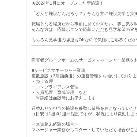
★2024年1月にオープンした新施設！
「どんな施設なんだろう？」そんな方に施設見学も実施
職場となる場所だから事前に見ておきたい、雰囲気を
そんな方は、応募ボタンで応募いただき見学希望の旨
もちろん見学後の辞退もOKなので気軽にご応募くださ
――――――――――――――――――――――――
障害者グループホームのサービスマネージャー業務を
■サービスマネージャー業務
複数施設（3店舗前後）の運営管理をお願いしておりま
・売上管理
・コンプライアンス管理
・人員配置・育成管理 など
※詳細は面談時にお伝えします
週替わりで担当の施設を移動し業務をおこなっていた
（目安は1拠点1週間程度ですが、状況により変動しま
＜無資格未経験の場合＞
マネージャー業務からスタートしていただく場合がご