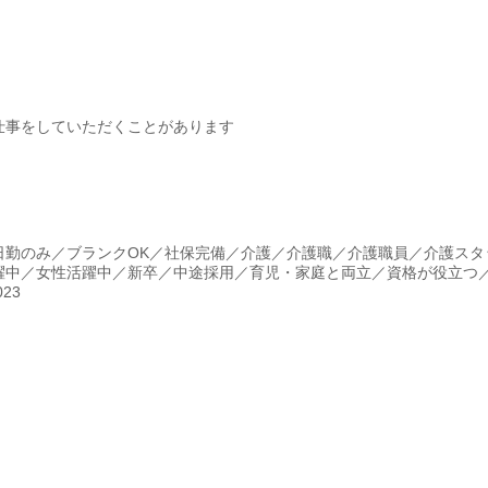
仕事をしていただくことがあります
日勤のみ／ブランクOK／社保完備／介護／介護職／介護職員／介護スタ
躍中／女性活躍中／新卒／中途採用／育児・家庭と両立／資格が役立つ
23