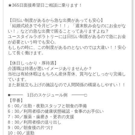
★365日面接希望日ご相談に乗ります！
【日払い制度があるから急な出費があっても安心】
「結婚式続きで今月ピンチ！！」「週末飲み会なのにお金がな
い！」などの急な出費で困ることってありますよね？
ユースタイルラボラトリーには日払い制度があるので急にお金
が必要という時でも安心。
もしもの時に、この制度があるのとないのでは大違い！！安心
して長く働けます。
【休日しっかり・厚待遇】
介護職は待遇が悪いイメージありませんか？
当社は有給休暇はもちろん産休育休、賞与などしっかり完備し
ています。
また新規立ち上げの施設なので人間関係の構築もしやすい！！
■━━━ 1日のスケジュール例 ━━━□
【早番】
6：00／出勤・夜勤スタッフと朝食の準備
6：30／利用者様の健康状態確認・食事のお手伝い
7：30／服薬・歯磨き・更衣の支援
8：30／利用者様の送り出し
9：00／朝食後の片づけ
10：00／退勤