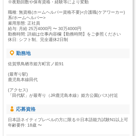
※夜勤回数や保有資格・経験等により変動
職種: 無資格(ホームヘルパー資格不要)<介護職(ケアワーカー)
系/ホームヘルパー>
雇用形態: 正社員
給与: 月給 25万4000円 〜 30万4000円
勤務時間: 詳細は仕事内容欄【勤務時間】をご参照ください
休日: シフト制、完全週休2日制
勤務地
佐賀県鳥栖市姫方町宮ノ前91
(最寄り駅)
鹿児島本線田代
(アクセス)
「田代駅」が最寄り（JR鹿児島本線）姫方公園(バス)付近
応募資格
日本語ネイティブレベルの方に限る※日本語能力試験N1以上可
年齢要件: 18歳 〜