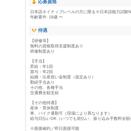
応募資格
日本語ネイティブレベルの方に限る※日本語能力試験N
年齢要件: 18歳 〜
待遇
【研修等】
無料の資格取得支援制度あり
研修制度あり
【手当】
昇給：年1回
賞与：年2回
結婚・出産祝い金制度（規定あり）
勤続手当あり
その他、各種手当
交通費全額支給
【その他待遇】
産休・育休制度
車、バイク通勤可（現場により異なります）
給与日払いOK（いつでも前払い、振り込み手数料全額
※面接確約／即日面接可能