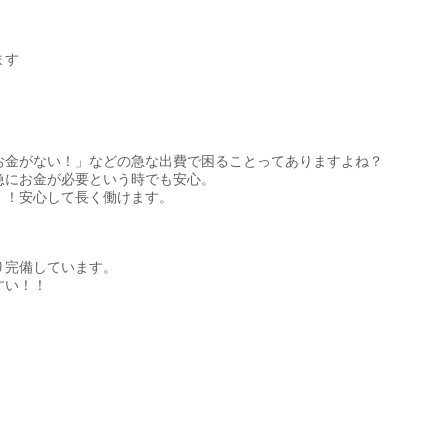
ます
お金がない！」などの急な出費で困ることってありますよね？
急にお金が必要という時でも安心。
！！安心して長く働けます。
り完備しています。
すい！！