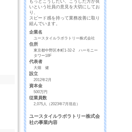
もっとこうしたい、こうした方が良
いという社員の意見を大切にしてお
り、
スピード感を持って業務改善に取り
組んでいます。
企業名
ユースタイルラボラトリー株式会社
住所
東京都中野区本町1-32-2 ハーモニー
タワー18F
代表者
大畑 健
設立
2012年2月
資本金
500万円
従業員数
2,075人（2023年7月現在）
ユースタイルラボラトリー株式会
社の事業内容