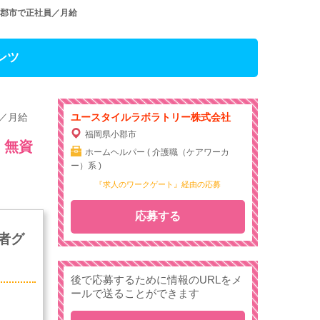
小郡市で正社員／月給
ンツ
／月給
ユースタイルラボラトリー株式会社
福岡県小郡市
・無資
ホームヘルパー ( 介護職（ケアワーカ
ー）系 )
『求人のワークゲート』経由の応募
応募する
者グ
後で応募するために情報のURLをメ
ールで送ることができます