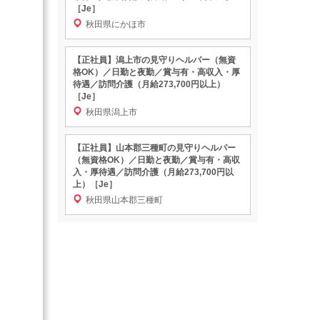
［Je］
秋田県にかほ市
【正社員】潟上市の見守りヘルパー（無資
格OK）／日勤と夜勤／賞与有・高収入・厚
待遇／訪問介護（月給273,700円以上）
［Je］
秋田県潟上市
【正社員】山本郡三種町の見守りヘルパー
（無資格OK）／日勤と夜勤／賞与有・高収
入・厚待遇／訪問介護（月給273,700円以
上）［Je］
秋田県山本郡三種町