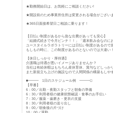
★勤務開始日は、お気軽にご相談ください!
★開設前のため事業所住所は変更される場合がござい
★365日面接希望日ご相談に乗ります！
【日払い制度があるから急な出費があっても安心】
「結婚式続きで今月ピンチ！！」「週末飲み会なのに
ユースタイルラボラトリーには日払い制度があるので
もしもの時に、この制度があるのとないのでは大違い
【休日しっかり・厚待遇】
介護職は待遇が悪いイメージありませんか？
当社は有給休暇はもちろん産休育休、賞与などしっか
また新規立ち上げの施設なので人間関係の構築もしや
■━━━ 1日のスケジュール例 ━━━□
【早番】
6：00／出勤・夜勤スタッフと朝食の準備
6：30／利用者様の健康状態確認・食事のお手伝い
7：30／服薬・歯磨き・更衣の支援
8：30／利用者様の送り出し
9：00／朝食後の片づけ
10：00／退勤