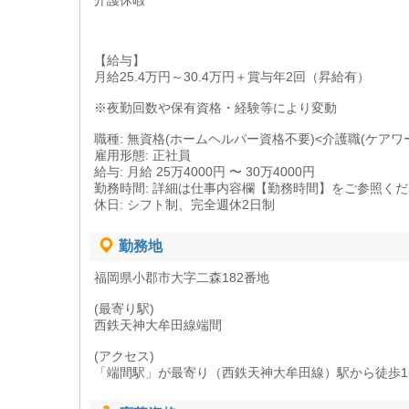
介護休暇
【給与】
月給25.4万円～30.4万円＋賞与年2回（昇給有）
※夜勤回数や保有資格・経験等により変動
職種: 無資格(ホームヘルパー資格不要)<介護職(ケアワ
雇用形態: 正社員
給与: 月給 25万4000円 〜 30万4000円
勤務時間: 詳細は仕事内容欄【勤務時間】をご参照く
休日: シフト制、完全週休2日制
勤務地
福岡県小郡市大字二森182番地
(最寄り駅)
西鉄天神大牟田線端間
(アクセス)
「端間駅」が最寄り（西鉄天神大牟田線）駅から徒歩1