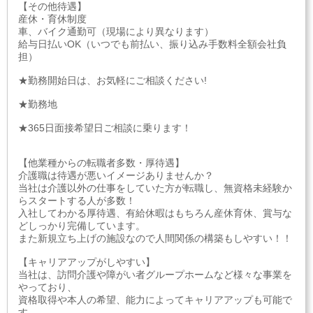
【その他待遇】
産休・育休制度
車、バイク通勤可（現場により異なります）
給与日払いOK（いつでも前払い、振り込み手数料全額会社負
担）
★勤務開始日は、お気軽にご相談ください!
★勤務地
★365日面接希望日ご相談に乗ります！
【他業種からの転職者多数・厚待遇】
介護職は待遇が悪いイメージありませんか？
当社は介護以外の仕事をしていた方が転職し、無資格未経験か
らスタートする人が多数！
入社してわかる厚待遇、有給休暇はもちろん産休育休、賞与な
どしっかり完備しています。
また新規立ち上げの施設なので人間関係の構築もしやすい！！
【キャリアアップがしやすい】
当社は、訪問介護や障がい者グループホームなど様々な事業を
やっており、
資格取得や本人の希望、能力によってキャリアアップも可能で
す。