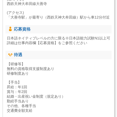
西鉄天神大牟田線大善寺
(アクセス)
「大善寺駅」が最寄り（西鉄天神大牟田線）駅から車12分付近
応募資格
日本語ネイティブレベルの方に限る※日本語能力試験N1以上可
詳細は仕事内容欄【応募資格】をご参照ください
待遇
【研修等】
無料の資格取得支援制度あり
研修制度あり
【手当】
昇給：年1回
賞与：年2回
結婚・出産祝い金制度（規定あり）
勤続手当あり
その他、各種手当
交通費全額支給