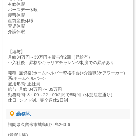
有給休暇
バースデー休暇
慶弔休暇
産前産後休暇
育児休暇
介護休暇
【給与】
月給34万円～39万円＋賞与年2回（昇給有）
※入社後、昇格やキャリアチャレンジ制度での昇給あり
職種: 無資格(ホームヘルパー資格不要)<介護職(ケアワーカー)
系/ホームヘルパー>
雇用形態: 正社員
給与: 月給 34万円 〜 39万円
勤務時間: 8：00～22：00の間で8時間（休憩法定通り）
休日: シフト制、完全週休2日制
勤務地
福岡県久留米市城島町江島263-6
(最寄り駅)