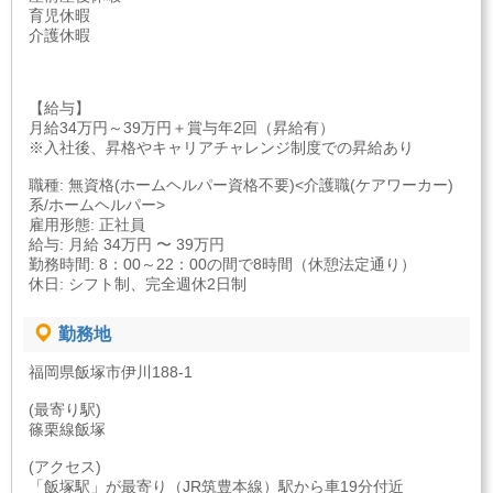
育児休暇
介護休暇
【給与】
月給34万円～39万円＋賞与年2回（昇給有）
※入社後、昇格やキャリアチャレンジ制度での昇給あり
職種: 無資格(ホームヘルパー資格不要)<介護職(ケアワーカー)
系/ホームヘルパー>
雇用形態: 正社員
給与: 月給 34万円 〜 39万円
勤務時間: 8：00～22：00の間で8時間（休憩法定通り）
休日: シフト制、完全週休2日制
勤務地
福岡県飯塚市伊川188-1
(最寄り駅)
篠栗線飯塚
(アクセス)
「飯塚駅」が最寄り（JR筑豊本線）駅から車19分付近