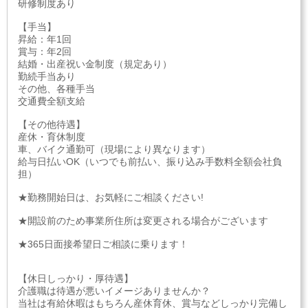
研修制度あり
【手当】
昇給：年1回
賞与：年2回
結婚・出産祝い金制度（規定あり）
勤続手当あり
その他、各種手当
交通費全額支給
【その他待遇】
産休・育休制度
車、バイク通勤可（現場により異なります）
給与日払いOK（いつでも前払い、振り込み手数料全額会社負
担）
★勤務開始日は、お気軽にご相談ください!
★開設前のため事業所住所は変更される場合がございます
★365日面接希望日ご相談に乗ります！
【休日しっかり・厚待遇】
介護職は待遇が悪いイメージありませんか？
当社は有給休暇はもちろん産休育休、賞与などしっかり完備し