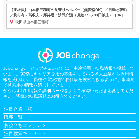
【正社員】山本郡三種町の見守りヘルパー（無資格OK）／日勤と夜勤
／賞与有・高収入・厚待遇／訪問介護（月給273,700円以上）［Je］
秋田県山本郡三種町
JobChange（ジョブチェンジ）は、中途採用・転職情報を掲載して
います。実際にキャリア採用の募集をしている求人企業から採用情
報を受け取り、職種や 勤務地でお仕事を検索できるように、事務局
で検索用の情報を追加しています。
かならず採用情報の詳細ページをよくご確認いただき応募してくだ
さい。皆様の転職活動にお役立てください。
注目企業一覧
職種一覧
お役立ちコンテンツ
注目検索キーワード