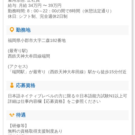
雇用形態: 正社員
給与: 月給 34万円 〜 39万円
勤務時間: 8：00～22：00の間で8時間（休憩法定通り）
休日: シフト制、完全週休2日制
勤務地
福岡県小郡市大字二森182番地
(最寄り駅)
西鉄天神大牟田線端間
(アクセス)
「端間駅」が最寄り（西鉄天神大牟田線）駅から徒歩15分付近
応募資格
日本語ネイティブレベルの方に限る※日本語能力試験N1以上可
詳細は仕事内容欄【応募資格】をご参照ください
待遇
【研修等】
無料の資格取得支援制度あり