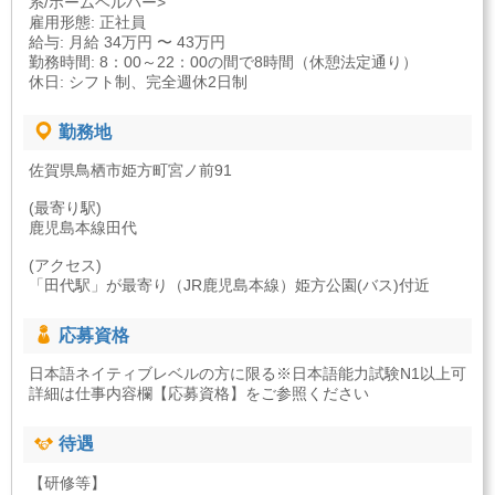
系/ホームヘルパー>
雇用形態: 正社員
給与: 月給 34万円 〜 43万円
勤務時間: 8：00～22：00の間で8時間（休憩法定通り）
休日: シフト制、完全週休2日制
勤務地
佐賀県鳥栖市姫方町宮ノ前91
(最寄り駅)
鹿児島本線田代
(アクセス)
「田代駅」が最寄り（JR鹿児島本線）姫方公園(バス)付近
応募資格
日本語ネイティブレベルの方に限る※日本語能力試験N1以上可
詳細は仕事内容欄【応募資格】をご参照ください
待遇
【研修等】