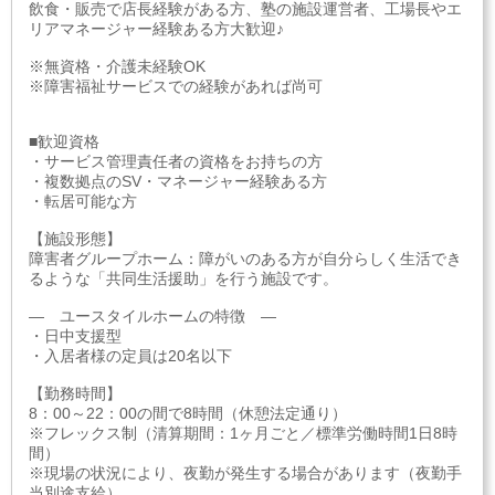
飲食・販売で店長経験がある方、塾の施設運営者、工場長やエ
リアマネージャー経験ある方大歓迎♪
※無資格・介護未経験OK
※障害福祉サービスでの経験があれば尚可
■歓迎資格
・サービス管理責任者の資格をお持ちの方
・複数拠点のSV・マネージャー経験ある方
・転居可能な方
【施設形態】
障害者グループホーム：障がいのある方が自分らしく生活でき
るような「共同生活援助」を行う施設です。
― ユースタイルホームの特徴 ―
・日中支援型
・入居者様の定員は20名以下
【勤務時間】
8：00～22：00の間で8時間（休憩法定通り）
※フレックス制（清算期間：1ヶ月ごと／標準労働時間1日8時
間）
※現場の状況により、夜勤が発生する場合があります（夜勤手
当別途支給）