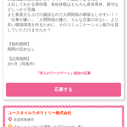
入社してわかる厚待遇、有給休暇はもちろん産休育休、賞与な
どしっかり完備。
また新規立ち上げの施設なので人間関係の構築もしやすい！！
「仕事が嫌い」「人間関係が嫌だ」そんな言葉の出ない、より
良い職場環境を作るために、そのコミュニケーション能力を貸
していただけませんか？
【契約期間】
期間の定めなし
【試用期間】
3か月（同条件）
『求人のワークゲート』経由の応募
応募する
ユースタイルラボラトリー株式会社
佐賀県鳥栖市
ホームヘルパー ( 介護職（ケアワーカー）系 )