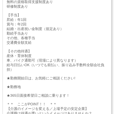
無料の資格取得支援制度あり
研修制度あり
【手当】
昇給：年1回
賞与：年2回
結婚・出産祝い金制度（規定あり）
勤続手当あり
その他、各種手当
交通費全額支給
【その他待遇】
産休・育休制度
車、バイク通勤可（現場により異なります）
給与日払いOK（いつでも前払い、振り込み手数料全額会社負
担）
★勤務開始日は、お気軽にご相談ください!
★勤務地
★365日面接希望日ご相談に乗ります！
＊＊ ここがPOINT！！ ＊＊
【介護のイメージを変える／上場予定の安定企業】
介護職は待遇が悪いというイメージはありませんか？