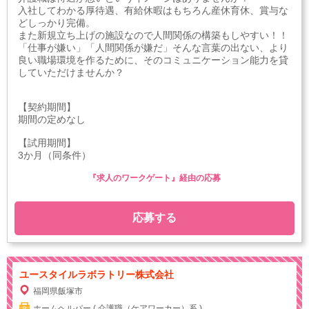
入社してわかる厚待遇、有給休暇はもちろん産休育休、賞与な
どしっかり完備。
また新規立ち上げの施設なので人間関係の構築もしやすい！！
「仕事が嫌い」「人間関係が嫌だ」そんな言葉の出ない、より
良い職場環境を作るために、そのコミュニケーション能力を貸
していただけませんか？
【契約期間】
期間の定めなし
【試用期間】
3か月（同条件）
『求人のワークゲート』経由の応募
応募する
ユースタイルラボラトリー株式会社
福岡県飯塚市
ホームヘルパー ( 介護職（ケアワーカー）系 )