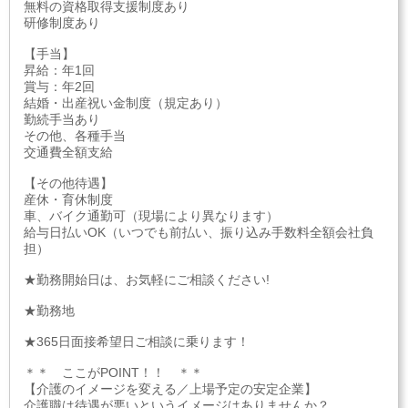
無料の資格取得支援制度あり
研修制度あり
【手当】
昇給：年1回
賞与：年2回
結婚・出産祝い金制度（規定あり）
勤続手当あり
その他、各種手当
交通費全額支給
【その他待遇】
産休・育休制度
車、バイク通勤可（現場により異なります）
給与日払いOK（いつでも前払い、振り込み手数料全額会社負
担）
★勤務開始日は、お気軽にご相談ください!
★勤務地
★365日面接希望日ご相談に乗ります！
＊＊ ここがPOINT！！ ＊＊
【介護のイメージを変える／上場予定の安定企業】
介護職は待遇が悪いというイメージはありませんか？