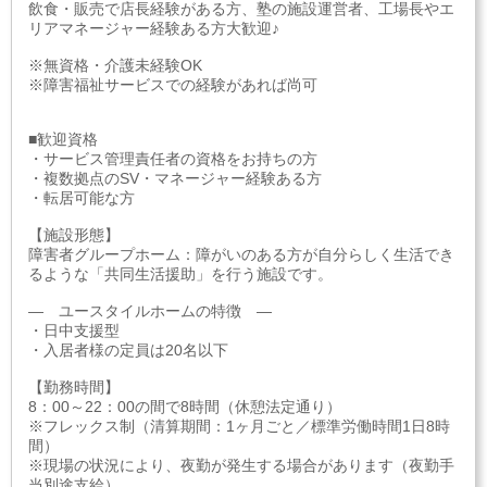
飲食・販売で店長経験がある方、塾の施設運営者、工場長やエ
リアマネージャー経験ある方大歓迎♪
※無資格・介護未経験OK
※障害福祉サービスでの経験があれば尚可
■歓迎資格
・サービス管理責任者の資格をお持ちの方
・複数拠点のSV・マネージャー経験ある方
・転居可能な方
【施設形態】
障害者グループホーム：障がいのある方が自分らしく生活でき
るような「共同生活援助」を行う施設です。
― ユースタイルホームの特徴 ―
・日中支援型
・入居者様の定員は20名以下
【勤務時間】
8：00～22：00の間で8時間（休憩法定通り）
※フレックス制（清算期間：1ヶ月ごと／標準労働時間1日8時
間）
※現場の状況により、夜勤が発生する場合があります（夜勤手
当別途支給）