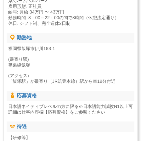
系/ホームヘルパー>
雇用形態: 正社員
給与: 月給 34万円 〜 43万円
勤務時間: 8：00～22：00の間で8時間（休憩法定通り）
休日: シフト制、完全週休2日制
勤務地
福岡県飯塚市伊川188-1
(最寄り駅)
篠栗線飯塚
(アクセス)
「飯塚駅」が最寄り（JR筑豊本線）駅から車19分付近
応募資格
日本語ネイティブレベルの方に限る※日本語能力試験N1以上可
詳細は仕事内容欄【応募資格】をご参照ください
待遇
【研修等】