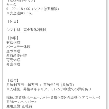
【勤務曜日時間例】
月～金
9：00～18：00（シフトは要相談）
※完全週休2日制
【休日】
シフト制、完全週休2日制
【休暇】
有給休暇
バースデー休暇
慶弔休暇
産前産後休暇
育児休暇
介護休暇
【給与】
月給44万円～49万円 ＋ 賞与年2回（昇給有）
※入社後、昇格やキャリアチャレンジ制度での昇給あり
職種: 無資格(ホームヘルパー資格不要)<介護職(ケアワーカー)
系/ホームヘルパー>
雇用形態: 正社員