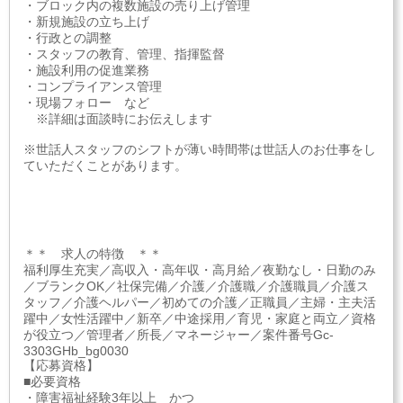
・ブロック内の複数施設の売り上げ管理
・新規施設の立ち上げ
・行政との調整
・スタッフの教育、管理、指揮監督
・施設利用の促進業務
・コンプライアンス管理
・現場フォロー など
※詳細は面談時にお伝えします
※世話人スタッフのシフトが薄い時間帯は世話人のお仕事をし
ていただくことがあります。
＊＊ 求人の特徴 ＊＊
福利厚生充実／高収入・高年収・高月給／夜勤なし・日勤のみ
／ブランクOK／社保完備／介護／介護職／介護職員／介護ス
タッフ／介護ヘルパー／初めての介護／正職員／主婦・主夫活
躍中／女性活躍中／新卒／中途採用／育児・家庭と両立／資格
が役立つ／管理者／所長／マネージャー／案件番号Gc-
3303GHb_bg0030
【応募資格】
■必要資格
・障害福祉経験3年以上 かつ