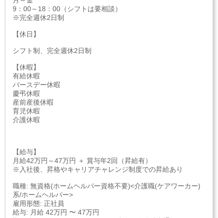
月～金
9：00～18：00（シフトは要相談）
※完全週休2日制
【休日】
シフト制、完全週休2日制
【休暇】
有給休暇
バースデー休暇
慶弔休暇
産前産後休暇
育児休暇
介護休暇
【給与】
月給42万円～47万円 ＋ 賞与年2回（昇給有）
※入社後、昇格やキャリアチャレンジ制度での昇給あり
職種: 無資格(ホームヘルパー資格不要)<介護職(ケアワーカー)
系/ホームヘルパー>
雇用形態: 正社員
給与: 月給 42万円 〜 47万円