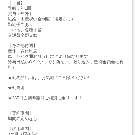
【手当】
昇給：年1回
賞与：年2回
結婚・出産祝い金制度（規定あり）
勤続手当あり
その他、各種手当
交通費全額支給
【その他待遇】
産休・育休制度
車、バイク通勤可（現場により異なります）
給与日払いOK（いつでも前払い、振り込み手数料全額会社負
担）
★勤務開始日は、お気軽にご相談ください!
★勤務地
★365日面接希望日ご相談に乗ります！
【契約期間】
期間の定めなし
【試用期間】
3か月（同条件）