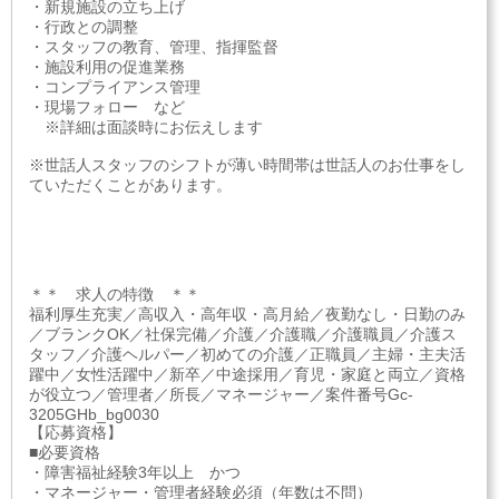
・新規施設の立ち上げ
・行政との調整
・スタッフの教育、管理、指揮監督
・施設利用の促進業務
・コンプライアンス管理
・現場フォロー など
※詳細は面談時にお伝えします
※世話人スタッフのシフトが薄い時間帯は世話人のお仕事をし
ていただくことがあります。
＊＊ 求人の特徴 ＊＊
福利厚生充実／高収入・高年収・高月給／夜勤なし・日勤のみ
／ブランクOK／社保完備／介護／介護職／介護職員／介護ス
タッフ／介護ヘルパー／初めての介護／正職員／主婦・主夫活
躍中／女性活躍中／新卒／中途採用／育児・家庭と両立／資格
が役立つ／管理者／所長／マネージャー／案件番号Gc-
3205GHb_bg0030
【応募資格】
■必要資格
・障害福祉経験3年以上 かつ
・マネージャー・管理者経験必須（年数は不問）