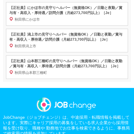
【正社員】にかほ市の見守りヘルパー（無資格OK）／日勤と夜勤／賞
与有・高収入・厚待遇／訪問介護（月給273,700円以上）［Je］
秋田県にかほ市
【正社員】潟上市の見守りヘルパー（無資格OK）／日勤と夜勤／賞与
有・高収入・厚待遇／訪問介護（月給273,700円以上）［Je］
秋田県潟上市
【正社員】山本郡三種町の見守りヘルパー（無資格OK）／日勤と夜勤
／賞与有・高収入・厚待遇／訪問介護（月給273,700円以上）［Je］
秋田県山本郡三種町
JobChange（ジョブチェンジ）は、中途採用・転職情報を掲載して
います。実際にキャリア採用の募集をしている求人企業から採用情
報を受け取り、職種や 勤務地でお仕事を検索できるように、事務局
で検索用の情報を追加しています。