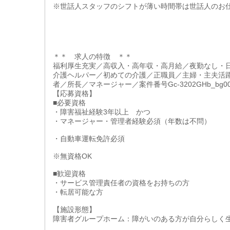
※世話人スタッフのシフトが薄い時間帯は世話人のお
＊＊ 求人の特徴 ＊＊
福利厚生充実／高収入・高年収・高月給／夜勤なし・
介護ヘルパー／初めての介護／正職員／主婦・主夫活
者／所長／マネージャー／案件番号Gc-3202GHb_bg00
【応募資格】
■必要資格
・障害福祉経験3年以上 かつ
・マネージャー・管理者経験必須（年数は不問）
・自動車運転免許必須
※無資格OK
■歓迎資格
・サービス管理責任者の資格をお持ちの方
・転居可能な方
【施設形態】
障害者グループホーム：障がいのある方が自分らしく