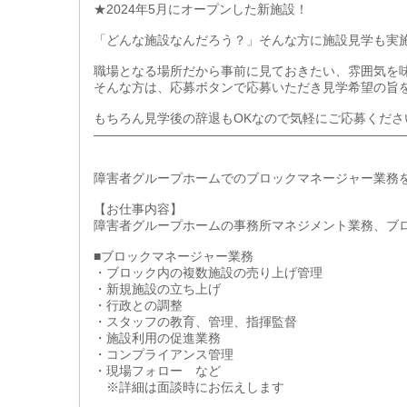
★2024年5月にオープンした新施設！
「どんな施設なんだろう？」そんな方に施設見学も実施
職場となる場所だから事前に見ておきたい、雰囲気を
そんな方は、応募ボタンで応募いただき見学希望の旨
もちろん見学後の辞退もOKなので気軽にご応募くださ
――――――――――――――――――――――――
障害者グループホームでのブロックマネージャー業務
【お仕事内容】
障害者グループホームの事務所マネジメント業務、ブ
■ブロックマネージャー業務
・ブロック内の複数施設の売り上げ管理
・新規施設の立ち上げ
・行政との調整
・スタッフの教育、管理、指揮監督
・施設利用の促進業務
・コンプライアンス管理
・現場フォロー など
※詳細は面談時にお伝えします