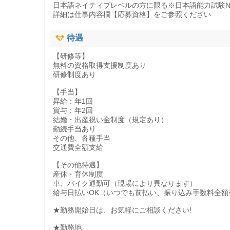
日本語ネイティブレベルの方に限る※日本語能力試験N
詳細は仕事内容欄【応募資格】をご参照ください
待遇
【研修等】
無料の資格取得支援制度あり
研修制度あり
【手当】
昇給：年1回
賞与：年2回
結婚・出産祝い金制度（規定あり）
勤続手当あり
その他、各種手当
交通費全額支給
【その他待遇】
産休・育休制度
車、バイク通勤可（現場により異なります）
給与日払いOK（いつでも前払い、振り込み手数料全額
★勤務開始日は、お気軽にご相談ください!
★勤務地