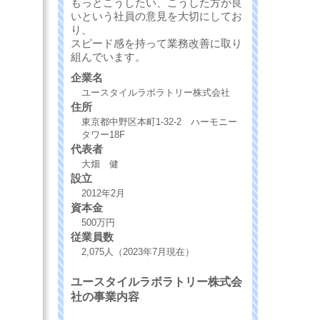
もっとこうしたい、こうした方が良
いという社員の意見を大切にしてお
り、
スピード感を持って業務改善に取り
組んでいます。
企業名
ユースタイルラボラトリー株式会社
住所
東京都中野区本町1-32-2 ハーモニー
タワー18F
代表者
大畑 健
設立
2012年2月
資本金
500万円
従業員数
2,075人（2023年7月現在）
ユースタイルラボラトリー株式会
社の事業内容