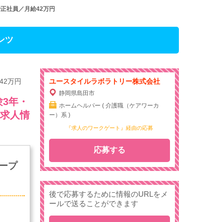
正社員／月給42万円
ンツ
42万円
ユースタイルラボラトリー株式会社
静岡県島田市
験3年・
ホームヘルパー ( 介護職（ケアワーカ
の求人情
ー）系 )
『求人のワークゲート』経由の応募
応募する
ープ
後で応募するために情報のURLをメ
ールで送ることができます