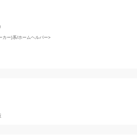
り
ーカー)系/ホームヘルパー>
）
近