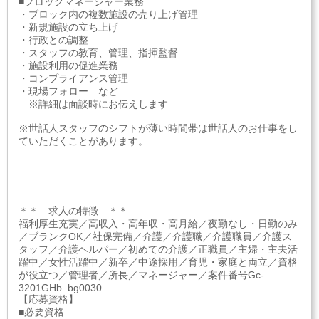
■ブロックマネージャー業務
・ブロック内の複数施設の売り上げ管理
・新規施設の立ち上げ
・行政との調整
・スタッフの教育、管理、指揮監督
・施設利用の促進業務
・コンプライアンス管理
・現場フォロー など
※詳細は面談時にお伝えします
※世話人スタッフのシフトが薄い時間帯は世話人のお仕事をし
ていただくことがあります。
＊＊ 求人の特徴 ＊＊
福利厚生充実／高収入・高年収・高月給／夜勤なし・日勤のみ
／ブランクOK／社保完備／介護／介護職／介護職員／介護ス
タッフ／介護ヘルパー／初めての介護／正職員／主婦・主夫活
躍中／女性活躍中／新卒／中途採用／育児・家庭と両立／資格
が役立つ／管理者／所長／マネージャー／案件番号Gc-
3201GHb_bg0030
【応募資格】
■必要資格