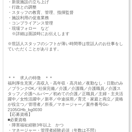
・新規施設の立ち上げ
・行政との調整
・スタッフの教育、管理、指揮監督
・施設利用の促進業務
・コンプライアンス管理
・現場フォロー など
※詳細は面談時にお伝えします
※世話人スタッフのシフトが薄い時間帯は世話人のお仕事をし
ていただくことがあります。
＊＊ 求人の特徴 ＊＊
福利厚生充実／高収入・高年収・高月給／夜勤なし・日勤のみ
／ブランクOK／社保完備／介護／介護職／介護職員／介護ス
タッフ／介護ヘルパー／初めての介護／正職員／主婦・主夫活
躍中／女性活躍中／新卒／中途採用／育児・家庭と両立／資格
が役立つ／管理者／所長／マネージャー／案件番号Gc-
2105GHb_bg0030
【応募資格】
■必要資格
・障害福祉経験3年以上 かつ
・マネージャー・管理者経験必須（年数は不問）