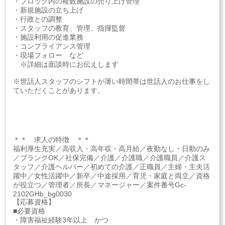
・ブロック内の複数施設の売り上げ管理
・新規施設の立ち上げ
・行政との調整
・スタッフの教育、管理、指揮監督
・施設利用の促進業務
・コンプライアンス管理
・現場フォロー など
※詳細は面談時にお伝えします
※世話人スタッフのシフトが薄い時間帯は世話人のお仕事をし
ていただくことがあります。
＊＊ 求人の特徴 ＊＊
福利厚生充実／高収入・高年収・高月給／夜勤なし・日勤のみ
／ブランクOK／社保完備／介護／介護職／介護職員／介護ス
タッフ／介護ヘルパー／初めての介護／正職員／主婦・主夫活
躍中／女性活躍中／新卒／中途採用／育児・家庭と両立／資格
が役立つ／管理者／所長／マネージャー／案件番号Gc-
2102GHb_bg0030
【応募資格】
■必要資格
・障害福祉経験3年以上 かつ