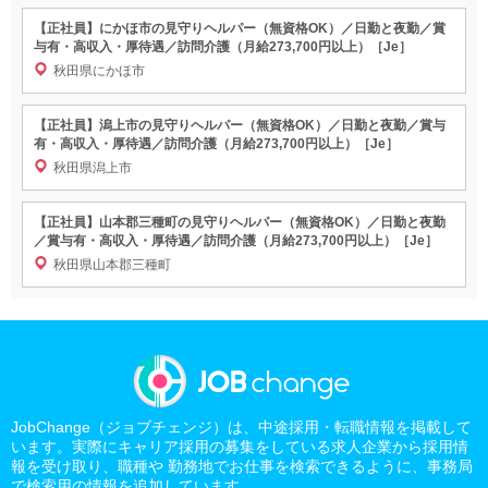
【正社員】にかほ市の見守りヘルパー（無資格OK）／日勤と夜勤／賞
与有・高収入・厚待遇／訪問介護（月給273,700円以上）［Je］
秋田県にかほ市
【正社員】潟上市の見守りヘルパー（無資格OK）／日勤と夜勤／賞与
有・高収入・厚待遇／訪問介護（月給273,700円以上）［Je］
秋田県潟上市
【正社員】山本郡三種町の見守りヘルパー（無資格OK）／日勤と夜勤
／賞与有・高収入・厚待遇／訪問介護（月給273,700円以上）［Je］
秋田県山本郡三種町
JobChange（ジョブチェンジ）は、中途採用・転職情報を掲載して
います。実際にキャリア採用の募集をしている求人企業から採用情
報を受け取り、職種や 勤務地でお仕事を検索できるように、事務局
で検索用の情報を追加しています。