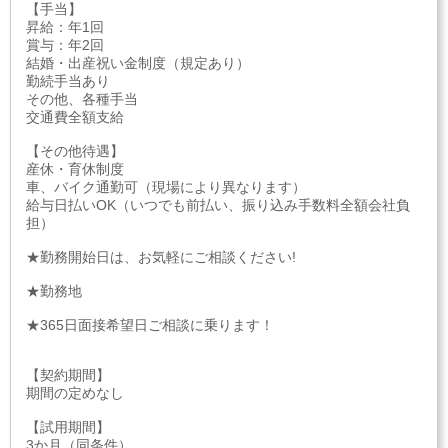
【手当】
昇給：年1回
賞与：年2回
結婚・出産祝い金制度（規定あり）
勤続手当あり
その他、各種手当
交通費全額支給
【その他待遇】
産休・育休制度
車、バイク通勤可（現場により異なります）
給与日払いOK（いつでも前払い、振り込み手数料全額会社負
担）
★勤務開始日は、お気軽にご相談ください!
★勤務地
★365日面接希望日ご相談に乗ります！
【契約期間】
期間の定めなし
【試用期間】
3か月（同条件）