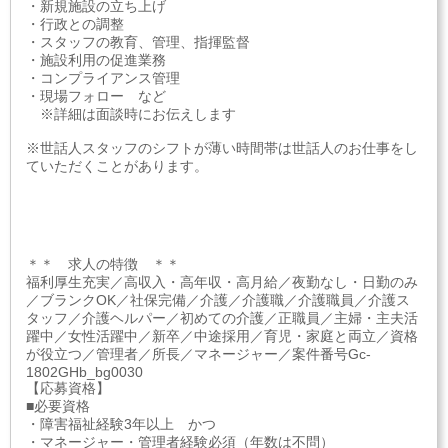
・新規施設の立ち上げ
・行政との調整
・スタッフの教育、管理、指揮監督
・施設利用の促進業務
・コンプライアンス管理
・現場フォロー など
※詳細は面談時にお伝えします
※世話人スタッフのシフトが薄い時間帯は世話人のお仕事をし
ていただくことがあります。
＊＊ 求人の特徴 ＊＊
福利厚生充実／高収入・高年収・高月給／夜勤なし・日勤のみ
／ブランクOK／社保完備／介護／介護職／介護職員／介護ス
タッフ／介護ヘルパー／初めての介護／正職員／主婦・主夫活
躍中／女性活躍中／新卒／中途採用／育児・家庭と両立／資格
が役立つ／管理者／所長／マネージャー／案件番号Gc-
1802GHb_bg0030
【応募資格】
■必要資格
・障害福祉経験3年以上 かつ
・マネージャー・管理者経験必須（年数は不問）