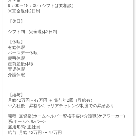
月～金
9：00～18：00（シフトは要相談）
※完全週休2日制
【休日】
シフト制、完全週休2日制
【休暇】
有給休暇
バースデー休暇
慶弔休暇
産前産後休暇
育児休暇
介護休暇
【給与】
月給42万円～47万円 ＋ 賞与年2回（昇給有）
※入社後、昇格やキャリアチャレンジ制度での昇給あり
職種: 無資格(ホームヘルパー資格不要)<介護職(ケアワーカー)
系/ホームヘルパー>
雇用形態: 正社員
給与: 月給 42万円 〜 47万円