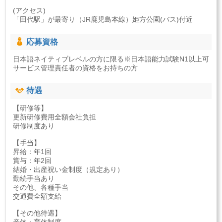
(アクセス)
「田代駅」が最寄り（JR鹿児島本線）姫方公園(バス)付近
応募資格
日本語ネイティブレベルの方に限る※日本語能力試験N1以上可
サービス管理責任者の資格をお持ちの方
待遇
【研修等】
更新研修費用全額会社負担
研修制度あり
【手当】
昇給：年1回
賞与：年2回
結婚・出産祝い金制度（規定あり）
勤続手当あり
その他、各種手当
交通費全額支給
【その他待遇】
産休・育休制度