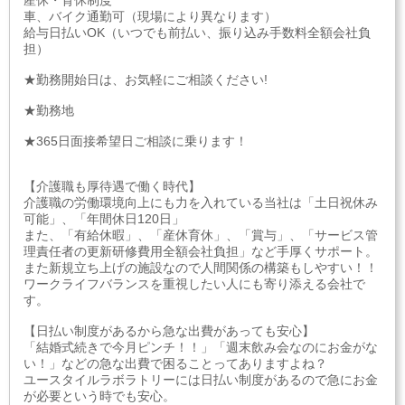
車、バイク通勤可（現場により異なります）
給与日払いOK（いつでも前払い、振り込み手数料全額会社負
担）
★勤務開始日は、お気軽にご相談ください!
★勤務地
★365日面接希望日ご相談に乗ります！
【介護職も厚待遇で働く時代】
介護職の労働環境向上にも力を入れている当社は「土日祝休み
可能」、「年間休日120日」
また、「有給休暇」、「産休育休」、「賞与」、「サービス管
理責任者の更新研修費用全額会社負担」など手厚くサポート。
また新規立ち上げの施設なので人間関係の構築もしやすい！！
ワークライフバランスを重視したい人にも寄り添える会社で
す。
【日払い制度があるから急な出費があっても安心】
「結婚式続きで今月ピンチ！！」「週末飲み会なのにお金がな
い！」などの急な出費で困ることってありますよね？
ユースタイルラボラトリーには日払い制度があるので急にお金
が必要という時でも安心。