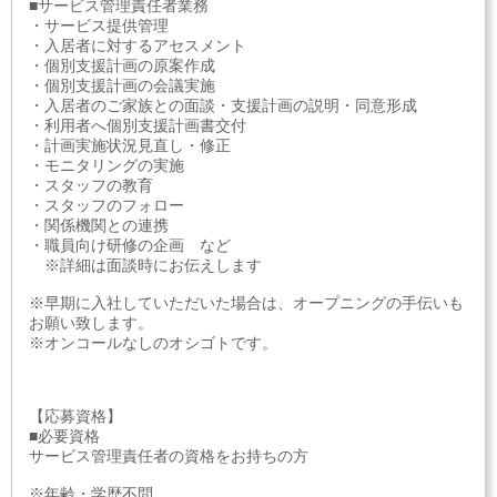
■サービス管理責任者業務
・サービス提供管理
・入居者に対するアセスメント
・個別支援計画の原案作成
・個別支援計画の会議実施
・入居者のご家族との面談・支援計画の説明・同意形成
・利用者へ個別支援計画書交付
・計画実施状況見直し・修正
・モニタリングの実施
・スタッフの教育
・スタッフのフォロー
・関係機関との連携
・職員向け研修の企画 など
※詳細は面談時にお伝えします
※早期に入社していただいた場合は、オープニングの手伝いも
お願い致します。
※オンコールなしのオシゴトです。
【応募資格】
■必要資格
サービス管理責任者の資格をお持ちの方
※年齢・学歴不問