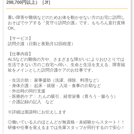
298,700円以上）［Jf］
重い障害や難病などのためお体を動かせない方のお宅に訪問し
おそばでケアする『見守り訪問介護』です。もちろん直行直帰
OK。
【サービス】
訪問介護（日勤と夜勤月12回程度）
【仕事内容】
ALSなどの難病の方や、さまざまな障がいによりおひとりでは
生活できない方のご自宅へ伺い、生命と生活を支える、障害福
祉をメインとした訪問介護ケアのお仕事です。
・生活介助： 家事援助（洗濯、掃除、料理など）
・身体介護： 起床・就寝・入浴・食事の介助など
・外出時の同行支援
・医療的ケア： たんの吸引、経管栄養（胃ろう・腸ろう）
・介護記録の記入 など
※詳細は面談時にお伝えします
◎働いている人のほとんどが無資格・未経験からスタート！！
研修や仕事を覚えるまでは先輩スタッフが同行するので安心！