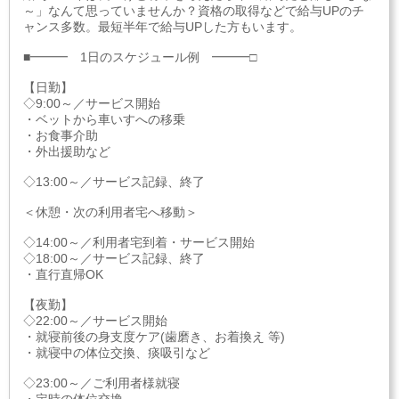
～」なんて思っていませんか？資格の取得などで給与UPのチ
ャンス多数。最短半年で給与UPした方もいます。
■━━━ 1日のスケジュール例 ━━━□
【日勤】
◇9:00～／サービス開始
・ベットから車いすへの移乗
・お食事介助
・外出援助など
◇13:00～／サービス記録、終了
＜休憩・次の利用者宅へ移動＞
◇14:00～／利用者宅到着・サービス開始
◇18:00～／サービス記録、終了
・直行直帰OK
【夜勤】
◇22:00～／サービス開始
・就寝前後の身支度ケア(歯磨き、お着換え 等)
・就寝中の体位交換、痰吸引など
◇23:00～／ご利用者様就寝