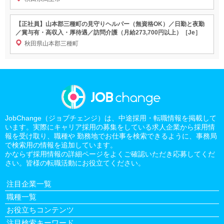
【正社員】山本郡三種町の見守りヘルパー（無資格OK）／日勤と夜勤
／賞与有・高収入・厚待遇／訪問介護（月給273,700円以上）［Je］
秋田県山本郡三種町
JobChange（ジョブチェンジ）は、中途採用・転職情報を掲載して
います。実際にキャリア採用の募集をしている求人企業から採用情
報を受け取り、職種や 勤務地でお仕事を検索できるように、事務局
で検索用の情報を追加しています。
かならず採用情報の詳細ページをよくご確認いただき応募してくだ
さい。皆様の転職活動にお役立てください。
注目企業一覧
職種一覧
お役立ちコンテンツ
注目検索キーワード