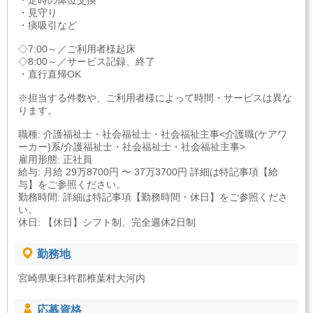
・定時の体位交換
・見守り
・痰吸引など
◇7:00～／ご利用者様起床
◇8:00～／サービス記録、終了
・直行直帰OK
※担当する件数や、ご利用者様によって時間・サービスは異な
ります。
職種: 介護福祉士・社会福祉士・社会福祉主事<介護職(ケアワ
ーカー)系/介護福祉士・社会福祉士・社会福祉主事>
雇用形態: 正社員
給与: 月給 29万8700円 〜 37万3700円 詳細は特記事項【給
与】をご参照ください。
勤務時間: 詳細は特記事項【勤務時間・休日】をご参照くださ
い。
休日: 【休日】シフト制、完全週休2日制
勤務地
宮崎県東臼杵郡椎葉村大河内
応募資格