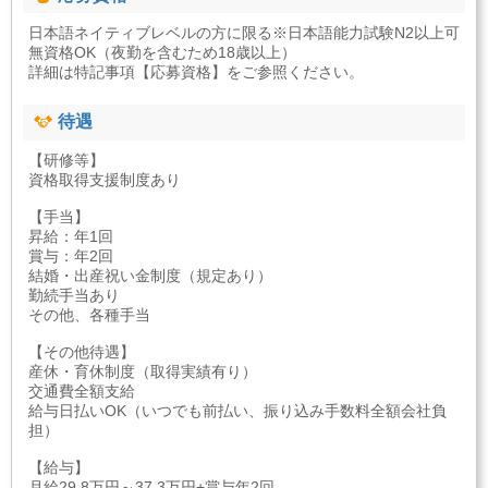
日本語ネイティブレベルの方に限る※日本語能力試験N2以上可
無資格OK（夜勤を含むため18歳以上）
詳細は特記事項【応募資格】をご参照ください。
待遇
【研修等】
資格取得支援制度あり
【手当】
昇給：年1回
賞与：年2回
結婚・出産祝い金制度（規定あり）
勤続手当あり
その他、各種手当
【その他待遇】
産休・育休制度（取得実績有り）
交通費全額支給
給与日払いOK（いつでも前払い、振り込み手数料全額会社負
担）
【給与】
月給29.8万円～37.3万円+賞与年2回