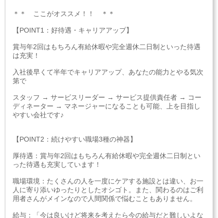
＊＊ ここがオススメ！！ ＊＊
【POINT1：好待遇・キャリアアップ】
賞与年2回はもちろん有給休暇や完全週休二日制といった待遇
は充実！
入社後早くて半年でキャリアアップ、あなたの能力とやる気次
第で
スタッフ → サービスリーダー → サービス提供責任者 → コー
ディネーター → マネージャーになることも可能、上を目指し
やすい会社です♪
【POINT2：続けやすい職場3種の神器】
厚待遇：賞与年2回はもちろん有給休暇や完全週休二日制とい
った待遇も充実しています！
職場環境：たくさんの人を一度にケアする施設とは違い、お一
人に寄り添いゆったりとしたオシゴト。また、関わるのはご利
用者さんがメインなので人間関係で悩むこともありません。
給与：「今は良いけど将来を考えたら今の給与だと難しいよな