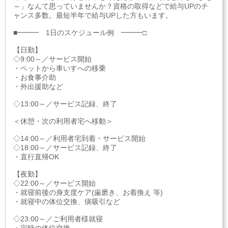
～」なんて思っていませんか？資格の取得などで給与UPのチ
ャンス多数。最短半年で給与UPした方もいます。
■━━━ 1日のスケジュール例 ━━━□
【日勤】
◇9:00～／サービス開始
・ベットから車いすへの移乗
・お食事介助
・外出援助など
◇13:00～／サービス記録、終了
＜休憩・次の利用者宅へ移動＞
◇14:00～／利用者宅到着・サービス開始
◇18:00～／サービス記録、終了
・直行直帰OK
【夜勤】
◇22:00～／サービス開始
・就寝前後の身支度ケア(歯磨き、お着換え 等)
・就寝中の体位交換、痰吸引など
◇23:00～／ご利用者様就寝