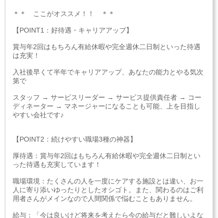
＊＊ ここがオススメ！！ ＊＊
【POINT1：好待遇・キャリアアップ】
賞与年2回はもちろん有給休暇や完全週休二日制といった待遇
は充実！
入社後早くて半年でキャリアアップ、あなたの能力とやる気次
第で
スタッフ → サービスリーダー → サービス提供責任者 → コー
ディネーター → マネージャーになることも可能、上を目指し
やすい会社です♪
【POINT2：続けやすい職場3種の神器】
厚待遇：賞与年2回はもちろん有給休暇や完全週休二日制とい
った待遇も充実しています！
職場環境：たくさんの人を一度にケアする施設とは違い、お一
人に寄り添いゆったりとしたオシゴト。また、関わるのはご利
用者さんがメインなので人間関係で悩むこともありません。
給与：「今は良いけど将来を考えたら今の給与だと難しいよな