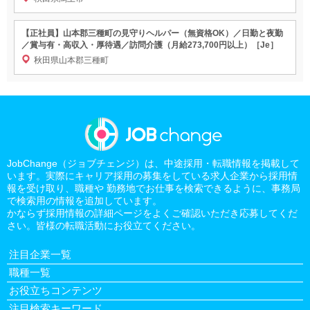
【正社員】山本郡三種町の見守りヘルパー（無資格OK）／日勤と夜勤
／賞与有・高収入・厚待遇／訪問介護（月給273,700円以上）［Je］
秋田県山本郡三種町
JobChange（ジョブチェンジ）は、中途採用・転職情報を掲載して
います。実際にキャリア採用の募集をしている求人企業から採用情
報を受け取り、職種や 勤務地でお仕事を検索できるように、事務局
で検索用の情報を追加しています。
かならず採用情報の詳細ページをよくご確認いただき応募してくだ
さい。皆様の転職活動にお役立てください。
注目企業一覧
職種一覧
お役立ちコンテンツ
注目検索キーワード