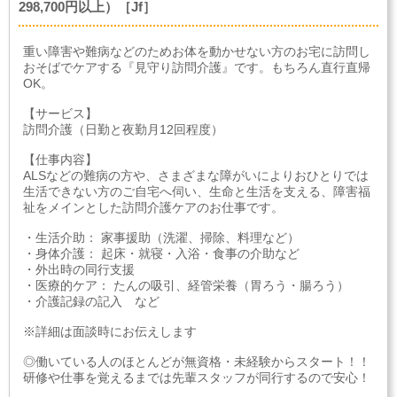
298,700円以上）［Jf］
重い障害や難病などのためお体を動かせない方のお宅に訪問し
おそばでケアする『見守り訪問介護』です。もちろん直行直帰
OK。
【サービス】
訪問介護（日勤と夜勤月12回程度）
【仕事内容】
ALSなどの難病の方や、さまざまな障がいによりおひとりでは
生活できない方のご自宅へ伺い、生命と生活を支える、障害福
祉をメインとした訪問介護ケアのお仕事です。
・生活介助： 家事援助（洗濯、掃除、料理など）
・身体介護： 起床・就寝・入浴・食事の介助など
・外出時の同行支援
・医療的ケア： たんの吸引、経管栄養（胃ろう・腸ろう）
・介護記録の記入 など
※詳細は面談時にお伝えします
◎働いている人のほとんどが無資格・未経験からスタート！！
研修や仕事を覚えるまでは先輩スタッフが同行するので安心！