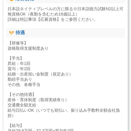
日本語ネイティブレベルの方に限る※日本語能力試験N2以上可
無資格OK（夜勤を含むため18歳以上）
詳細は特記事項【応募資格】をご参照ください。
待遇
【研修等】
資格取得支援制度あり
【手当】
昇給：年1回
賞与：年2回
結婚・出産祝い金制度（規定あり）
勤続手当あり
その他、各種手当
【その他待遇】
産休・育休制度（取得実績有り）
交通費全額支給
給与日払いOK（いつでも前払い、振り込み手数料全額会社負
担）
【給与】
月給29.8万円～37.3万円+賞与年2回