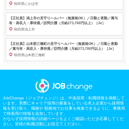
秋田県にかほ市
【正社員】潟上市の見守りヘルパー（無資格OK）／日勤と夜勤／賞与
有・高収入・厚待遇／訪問介護（月給273,700円以上）［Je］
秋田県潟上市
【正社員】山本郡三種町の見守りヘルパー（無資格OK）／日勤と夜勤
／賞与有・高収入・厚待遇／訪問介護（月給273,700円以上）［Je］
秋田県山本郡三種町
JobChange（ジョブチェンジ）は、中途採用・転職情報を掲載して
います。実際にキャリア採用の募集をしている求人企業から採用情
報を受け取り、職種や 勤務地でお仕事を検索できるように、事務局
で検索用の情報を追加しています。
かならず採用情報の詳細ページをよくご確認いただき応募してくだ
さい。皆様の転職活動にお役立てください。