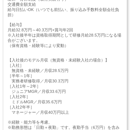
交通費全額支給
給与日払いOK（いつでも前払い、振り込み手数料全額会社負
担）
【給与】
月給32.8万円～40.3万円+賞与年2回
※入社後半年は資格取得期間として研修月給28.5万円になる場
合がございます。
（保有資格・経験等により変動）
【入社後のモデル月収（無資格・未経験入社の場合）】
［入社］
無資格・未経験／月収28.5万円
［半年～1年］
実務者研修取得／月収30.3万円
［入社1年～2年］
ジュニアMGR／月収33.6万円
［入社2年］
ミドルMGR／月収35.6万円
［入社2年半］
マネージャー／月収40万円以上
※経験・能力等を考慮。
※勤務形態は「日勤＋夜勤」です。夜勤手当（6万円）を含み