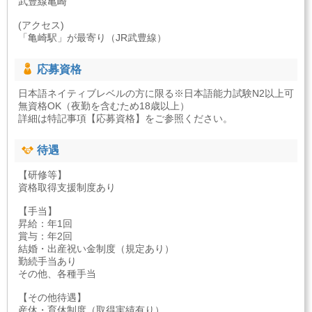
武豊線亀崎
(アクセス)
「亀崎駅」が最寄り（JR武豊線）
応募資格
日本語ネイティブレベルの方に限る※日本語能力試験N2以上可
無資格OK（夜勤を含むため18歳以上）
詳細は特記事項【応募資格】をご参照ください。
待遇
【研修等】
資格取得支援制度あり
【手当】
昇給：年1回
賞与：年2回
結婚・出産祝い金制度（規定あり）
勤続手当あり
その他、各種手当
【その他待遇】
産休・育休制度（取得実績有り）