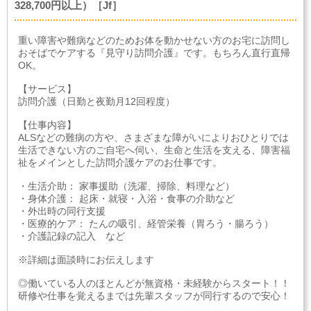
328,700円以上）［Jf］
重い障害や難病などのためお体を動かせない方のお宅に訪問し
おそばでケアする『見守り訪問介護』です。もちろん直行直帰
OK。
【サービス】
訪問介護（日勤と夜勤月12回程度）
【仕事内容】
ALSなどの難病の方や、さまざまな障がいによりおひとりでは
生活できない方のご自宅へ伺い、生命と生活を支える、障害福
祉をメインとした訪問介護ケアのお仕事です。
・生活介助： 家事援助（洗濯、掃除、料理など）
・身体介護： 起床・就寝・入浴・食事の介助など
・外出時の同行支援
・医療的ケア： たんの吸引、経管栄養（胃ろう・腸ろう）
・介護記録の記入 など
※詳細は面談時にお伝えします
◎働いている人のほとんどが無資格・未経験からスタート！！
研修や仕事を覚えるまでは先輩スタッフが同行するので安心！