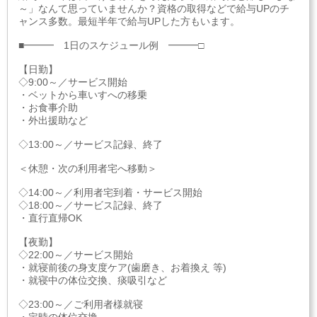
～」なんて思っていませんか？資格の取得などで給与UPのチ
ャンス多数。最短半年で給与UPした方もいます。
■━━━ 1日のスケジュール例 ━━━□
【日勤】
◇9:00～／サービス開始
・ベットから車いすへの移乗
・お食事介助
・外出援助など
◇13:00～／サービス記録、終了
＜休憩・次の利用者宅へ移動＞
◇14:00～／利用者宅到着・サービス開始
◇18:00～／サービス記録、終了
・直行直帰OK
【夜勤】
◇22:00～／サービス開始
・就寝前後の身支度ケア(歯磨き、お着換え 等)
・就寝中の体位交換、痰吸引など
◇23:00～／ご利用者様就寝