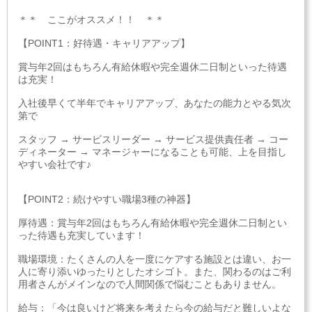
＊＊ ここがオススメ！！ ＊＊
【POINT1：好待遇・キャリアアップ】
賞与年2回はもちろん有給休暇や完全週休二日制といった待遇
は充実！
入社後早くて半年でキャリアアップ、あなたの能力とやる気次
第で
スタッフ → サービスリーダー → サービス提供責任者 → コー
ディネーター → マネージャーになることも可能、上を目指し
やすい会社です♪
【POINT2：続けやすい職場3種の神器】
厚待遇：賞与年2回はもちろん有給休暇や完全週休二日制とい
った待遇も充実しています！
職場環境：たくさんの人を一度にケアする施設とは違い、お一
人に寄り添いゆったりとしたオシゴト。また、関わるのはご利
用者さんがメインなので人間関係で悩むこともありません。
給与：「今は良いけど将来を考えたら今の給与だと難しいよな