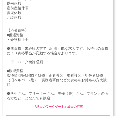
慶弔休暇
産前産後休暇
育児休暇
介護休暇
【応募資格】
■優遇資格
・介護福祉士
※無資格・未経験の方でも応募可能な求人です。お持ちの資格
により資格手当が変動する場合があります。
・車・バイク免許必須
■歓迎資格
喀痰吸引等研修3号研修・正看護師・准看護師・初任者研修
（旧ヘルパー2級）・実務者研修などの資格をお持ちの方大歓
迎
※学生さん、フリーターさん、主婦（夫）さん、ブランクのあ
る方など、どなたでも歓迎
『求人のワークゲート』経由の応募