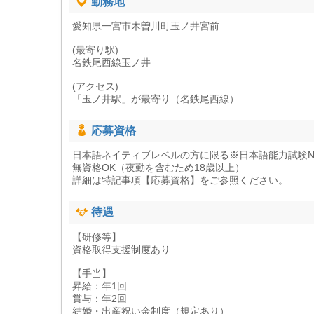
勤務地
愛知県一宮市木曽川町玉ノ井宮前
(最寄り駅)
名鉄尾西線玉ノ井
(アクセス)
「玉ノ井駅」が最寄り（名鉄尾西線）
応募資格
日本語ネイティブレベルの方に限る※日本語能力試験N
無資格OK（夜勤を含むため18歳以上）
詳細は特記事項【応募資格】をご参照ください。
待遇
【研修等】
資格取得支援制度あり
【手当】
昇給：年1回
賞与：年2回
結婚・出産祝い金制度（規定あり）