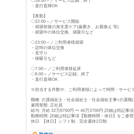
◇18:00～／サービス記録、終了
・直行直帰OK
【夜勤】
◇22:00～／サービス開始
・就寝前後の身支度ケア(歯磨き、お着換え 等)
・就寝中の体位交換、痰吸引など
◇23:00～／ご利用者様就寝
・定時の体位交換
・見守り
・痰吸引など
◇7:00～／ご利用者様起床
◇8:00～／サービス記録、終了
・直行直帰OK
※担当する件数や、ご利用者様によって時間・サービ
職種: 介護福祉士・社会福祉士・社会福祉主事<介護職
雇用形態: 正社員
給与: 月給 32万8700円 〜 40万3700円 詳細は
勤務時間: 詳細は特記事項【勤務時間・休日】をご参
休日: 【休日】シフト制、完全週休2日制