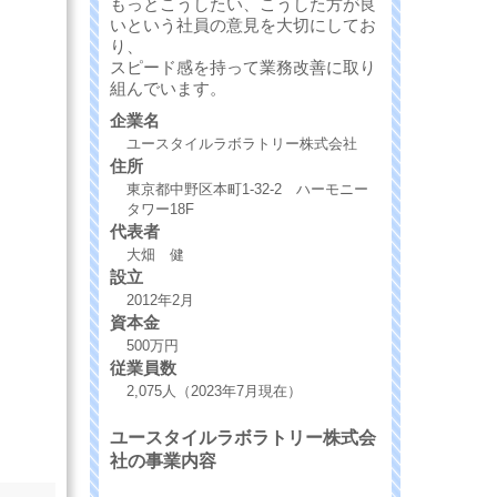
もっとこうしたい、こうした方が良
いという社員の意見を大切にしてお
り、
スピード感を持って業務改善に取り
組んでいます。
企業名
ユースタイルラボラトリー株式会社
住所
東京都中野区本町1-32-2 ハーモニー
タワー18F
代表者
大畑 健
設立
2012年2月
資本金
500万円
従業員数
2,075人（2023年7月現在）
ユースタイルラボラトリー株式会
社の事業内容