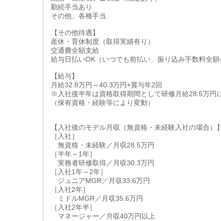
勤続手当あり
その他、各種手当
【その他待遇】
産休・育休制度（取得実績有り）
交通費全額支給
給与日払いOK（いつでも前払い、振り込み手数料全額
【給与】
月給32.8万円～40.3万円+賞与年2回
※入社後半年は資格取得期間として研修月給28.5万円
（保有資格・経験等により変動）
【入社後のモデル月収（無資格・未経験入社の場合）
［入社］
無資格・未経験／月収28.5万円
［半年～1年］
実務者研修取得／月収30.3万円
［入社1年～2年］
ジュニアMGR／月収33.6万円
［入社2年］
ミドルMGR／月収35.6万円
［入社2年半］
マネージャー／月収40万円以上