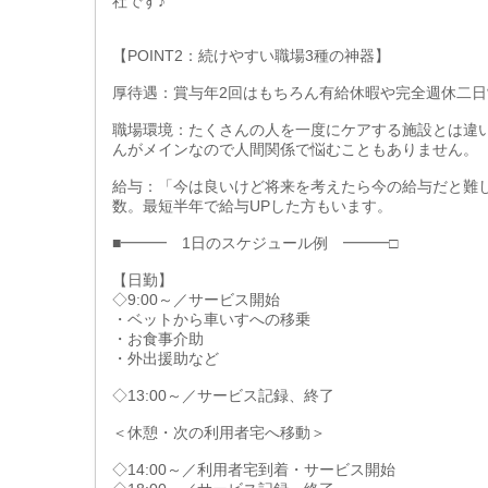
社です♪
【POINT2：続けやすい職場3種の神器】
厚待遇：賞与年2回はもちろん有給休暇や完全週休二
職場環境：たくさんの人を一度にケアする施設とは違
んがメインなので人間関係で悩むこともありません。
給与：「今は良いけど将来を考えたら今の給与だと難
数。最短半年で給与UPした方もいます。
■━━━ 1日のスケジュール例 ━━━□
【日勤】
◇9:00～／サービス開始
・ベットから車いすへの移乗
・お食事介助
・外出援助など
◇13:00～／サービス記録、終了
＜休憩・次の利用者宅へ移動＞
◇14:00～／利用者宅到着・サービス開始