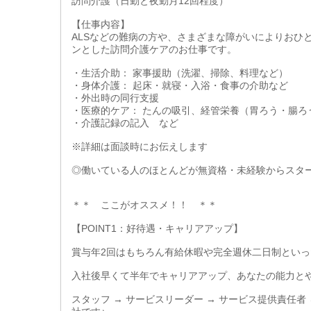
訪問介護（日勤と夜勤月12回程度）
【仕事内容】
ALSなどの難病の方や、さまざまな障がいによりおひ
ンとした訪問介護ケアのお仕事です。
・生活介助： 家事援助（洗濯、掃除、料理など）
・身体介護： 起床・就寝・入浴・食事の介助など
・外出時の同行支援
・医療的ケア： たんの吸引、経管栄養（胃ろう・腸ろ
・介護記録の記入 など
※詳細は面談時にお伝えします
◎働いている人のほとんどが無資格・未経験からスタ
＊＊ ここがオススメ！！ ＊＊
【POINT1：好待遇・キャリアアップ】
賞与年2回はもちろん有給休暇や完全週休二日制とい
入社後早くて半年でキャリアアップ、あなたの能力と
スタッフ → サービスリーダー → サービス提供責任者