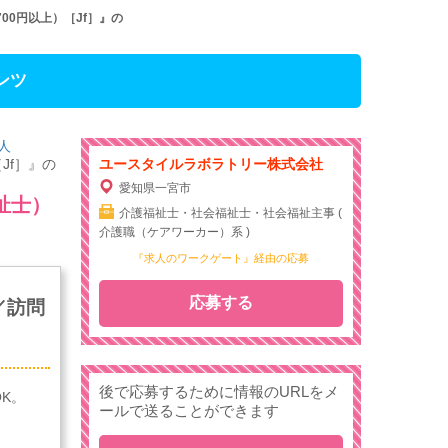
0円以上）［Jf］』の
ンツ
人
Jf］』の
ユースタイルラボラトリー株式会社
愛知県一宮市
祉士）
介護福祉士・社会福祉士・社会福祉主事 (
介護職（ケアワーカー）系 )
『求人のワークゲート』経由の応募
応募する
／訪問
後で応募するために情報のURLをメ
K。
ールで送ることができます