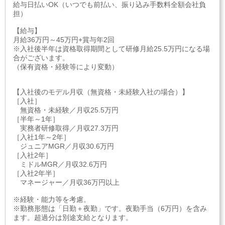
給与日払いOK（いつでも前払い、振り込み手数料全額会社負
担）
【給与】
月給36万円～45万円+賞与年2回
※入社後半年は資格取得期間として研修月給25.5万円になる場
合がございます。
（保有資格・経験等により変動）
【入社後のモデル月収（無資格・未経験入社の場合）】
［入社］
無資格・未経験／月収25.5万円
［半年～1年］
実務者研修取得／月収27.3万円
［入社1年～2年］
ジュニアMGR／月収30.6万円
［入社2年］
ミドルMGR／月収32.6万円
［入社2年半］
マネージャー／月収36万円以上
※経験・能力等を考慮。
※勤務形態は「日勤＋夜勤」です。夜勤手当（6万円）を含み
ます。超過分は別途支給となります。