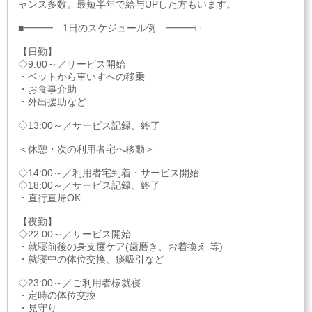
ャンス多数。最短半年で給与UPした方もいます。
■━━━ 1日のスケジュール例 ━━━□
【日勤】
◇9:00～／サービス開始
・ベットから車いすへの移乗
・お食事介助
・外出援助など
◇13:00～／サービス記録、終了
＜休憩・次の利用者宅へ移動＞
◇14:00～／利用者宅到着・サービス開始
◇18:00～／サービス記録、終了
・直行直帰OK
【夜勤】
◇22:00～／サービス開始
・就寝前後の身支度ケア(歯磨き、お着換え 等)
・就寝中の体位交換、痰吸引など
◇23:00～／ご利用者様就寝
・定時の体位交換
・見守り