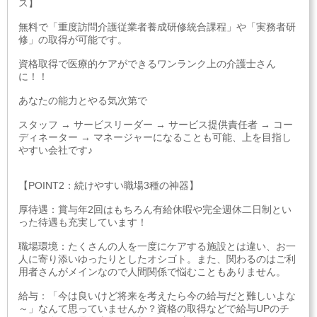
ス】
無料で「重度訪問介護従業者養成研修統合課程」や「実務者研
修」の取得が可能です。
資格取得で医療的ケアができるワンランク上の介護士さん
に！！
あなたの能力とやる気次第で
スタッフ → サービスリーダー → サービス提供責任者 → コー
ディネーター → マネージャーになることも可能、上を目指し
やすい会社です♪
【POINT2：続けやすい職場3種の神器】
厚待遇：賞与年2回はもちろん有給休暇や完全週休二日制とい
った待遇も充実しています！
職場環境：たくさんの人を一度にケアする施設とは違い、お一
人に寄り添いゆったりとしたオシゴト。また、関わるのはご利
用者さんがメインなので人間関係で悩むこともありません。
給与：「今は良いけど将来を考えたら今の給与だと難しいよな
～」なんて思っていませんか？資格の取得などで給与UPのチ