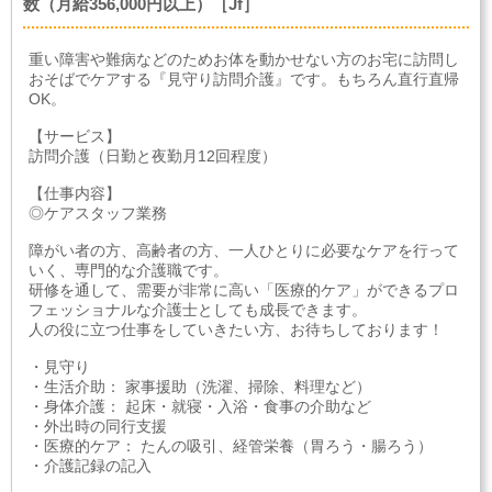
数（月給356,000円以上）［Jf］
重い障害や難病などのためお体を動かせない方のお宅に訪問し
おそばでケアする『見守り訪問介護』です。もちろん直行直帰
OK。
【サービス】
訪問介護（日勤と夜勤月12回程度）
【仕事内容】
◎ケアスタッフ業務
障がい者の方、高齢者の方、一人ひとりに必要なケアを行って
いく、専門的な介護職です。
研修を通して、需要が非常に高い「医療的ケア」ができるプロ
フェッショナルな介護士としても成長できます。
人の役に立つ仕事をしていきたい方、お待ちしております！
・見守り
・生活介助： 家事援助（洗濯、掃除、料理など）
・身体介護： 起床・就寝・入浴・食事の介助など
・外出時の同行支援
・医療的ケア： たんの吸引、経管栄養（胃ろう・腸ろう）
・介護記録の記入