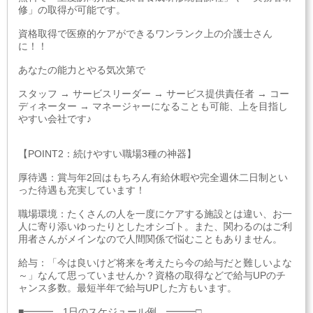
修」の取得が可能です。
資格取得で医療的ケアができるワンランク上の介護士さん
に！！
あなたの能力とやる気次第で
スタッフ → サービスリーダー → サービス提供責任者 → コー
ディネーター → マネージャーになることも可能、上を目指し
やすい会社です♪
【POINT2：続けやすい職場3種の神器】
厚待遇：賞与年2回はもちろん有給休暇や完全週休二日制とい
った待遇も充実しています！
職場環境：たくさんの人を一度にケアする施設とは違い、お一
人に寄り添いゆったりとしたオシゴト。また、関わるのはご利
用者さんがメインなので人間関係で悩むこともありません。
給与：「今は良いけど将来を考えたら今の給与だと難しいよな
～」なんて思っていませんか？資格の取得などで給与UPのチ
ャンス多数。最短半年で給与UPした方もいます。
■━━━ 1日のスケジュール例 ━━━□