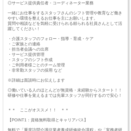
◎サービス提供責任者・コーディネーター業務
一緒にお仕事をするスタッフさんのシフト管理や教育など働き
やすい環境を整えるお仕事を主にお願いします。
質問や相談などを気軽に受けられる頼られる社員さんとして活
躍してください！
・介護スタッフのフォロー・指導・育成・ケア
・ご家族との連絡
・担当者会議への出席
・サービス提供管理
・スタッフのシフト作成
・ご利用者様ごとのチーム管理
・非常勤スタッフの採用 など
※詳細は面談時にお伝えします
◎働いている人のほとんどが無資格・未経験からスタート！！
研修や仕事を覚えるまでは先輩スタッフが同行するので安心！
＊＊ ここがオススメ！！ ＊＊
【POINT1：資格無料取得とキャリアパス】
無料で「重度訪問介護従業者養成研修統合課程」や「実務者研