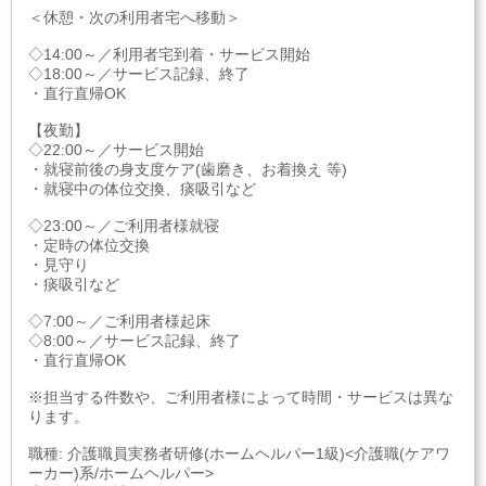
＜休憩・次の利用者宅へ移動＞
◇14:00～／利用者宅到着・サービス開始
◇18:00～／サービス記録、終了
・直行直帰OK
【夜勤】
◇22:00～／サービス開始
・就寝前後の身支度ケア(歯磨き、お着換え 等)
・就寝中の体位交換、痰吸引など
◇23:00～／ご利用者様就寝
・定時の体位交換
・見守り
・痰吸引など
◇7:00～／ご利用者様起床
◇8:00～／サービス記録、終了
・直行直帰OK
※担当する件数や、ご利用者様によって時間・サービスは異な
ります。
職種: 介護職員実務者研修(ホームヘルパー1級)<介護職(ケアワ
ーカー)系/ホームヘルパー>