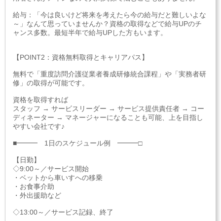
給与：「今は良いけど将来を考えたら今の給与だと難しいよな
～」なんて思っていませんか？資格の取得などで給与UPのチ
ャンス多数。最短半年で給与UPした方もいます。
【POINT2：資格無料取得とキャリアパス】
無料で「重度訪問介護従業者養成研修統合課程」や「実務者研
修」の取得が可能です。
資格を取得すれば
スタッフ → サービスリーダー → サービス提供責任者 → コー
ディネーター → マネージャーになることも可能、上を目指し
やすい会社です♪
■━━━ 1日のスケジュール例 ━━━□
【日勤】
◇9:00～／サービス開始
・ベットから車いすへの移乗
・お食事介助
・外出援助など
◇13:00～／サービス記録、終了