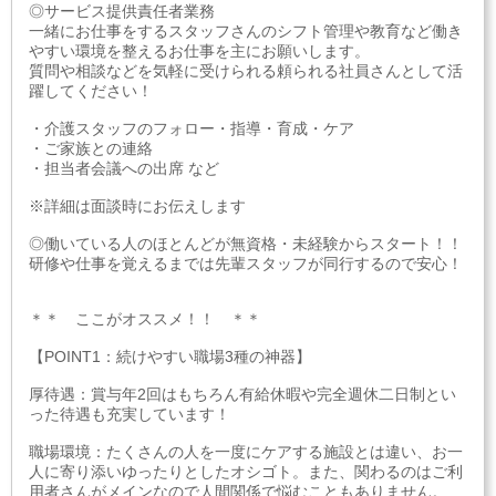
◎サービス提供責任者業務
一緒にお仕事をするスタッフさんのシフト管理や教育など働き
やすい環境を整えるお仕事を主にお願いします。
質問や相談などを気軽に受けられる頼られる社員さんとして活
躍してください！
・介護スタッフのフォロー・指導・育成・ケア
・ご家族との連絡
・担当者会議への出席 など
※詳細は面談時にお伝えします
◎働いている人のほとんどが無資格・未経験からスタート！！
研修や仕事を覚えるまでは先輩スタッフが同行するので安心！
＊＊ ここがオススメ！！ ＊＊
【POINT1：続けやすい職場3種の神器】
厚待遇：賞与年2回はもちろん有給休暇や完全週休二日制とい
った待遇も充実しています！
職場環境：たくさんの人を一度にケアする施設とは違い、お一
人に寄り添いゆったりとしたオシゴト。また、関わるのはご利
用者さんがメインなので人間関係で悩むこともありません。