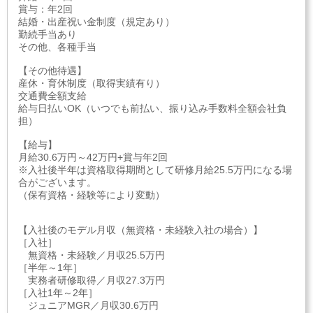
賞与：年2回
結婚・出産祝い金制度（規定あり）
勤続手当あり
その他、各種手当
【その他待遇】
産休・育休制度（取得実績有り）
交通費全額支給
給与日払いOK（いつでも前払い、振り込み手数料全額会社負
担）
【給与】
月給30.6万円～42万円+賞与年2回
※入社後半年は資格取得期間として研修月給25.5万円になる場
合がございます。
（保有資格・経験等により変動）
【入社後のモデル月収（無資格・未経験入社の場合）】
［入社］
無資格・未経験／月収25.5万円
［半年～1年］
実務者研修取得／月収27.3万円
［入社1年～2年］
ジュニアMGR／月収30.6万円