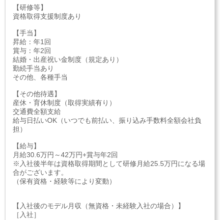
【研修等】
資格取得支援制度あり
【手当】
昇給：年1回
賞与：年2回
結婚・出産祝い金制度（規定あり）
勤続手当あり
その他、各種手当
【その他待遇】
産休・育休制度（取得実績有り）
交通費全額支給
給与日払いOK（いつでも前払い、振り込み手数料全額会社負
担）
【給与】
月給30.6万円～42万円+賞与年2回
※入社後半年は資格取得期間として研修月給25.5万円になる場
合がございます。
（保有資格・経験等により変動）
【入社後のモデル月収（無資格・未経験入社の場合）】
［入社］