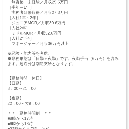
無資格・未経験／月収25.5万円
［半年～1年］
実務者研修取得／月収27.3万円
［入社1年～2年］
ジュニアMGR／月収30.6万円
［入社2年］
ミドルMGR／月収32.6万円
［入社2年半］
マネージャー／月収36万円以上
※経験・能力等を考慮。
※勤務形態は「日勤＋夜勤」です。夜勤手当（6万円）を含み
ます。超過分は別途支給となります。
【勤務時間・休日】
【日勤】
8：00～21：00
【夜勤】
22：00～翌9：00
＊＊ 勤務時間例 ＊＊
■8時から17時
■9時から18時
■22時から翌7時 など