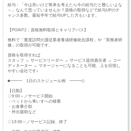
給与：「今は良いけど将来を考えたら今の給与だと難しいよな
～」なんて思っていませんか？資格の取得などで給与UPのチ
ャンス多数。最短半年で給与UPした方もいます。
【POINT2：資格無料取得とキャリアパス】
無料で「重度訪問介護従業者養成研修統合課程」や「実務者研
修」の取得が可能です。
資格を取得すれば
スタッフ → サービスリーダー → サービス提供責任者 → コー
ディネーター → マネージャーになることも可能、上を目指し
やすい会社です♪
■━━━ 1日のスケジュール例 ━━━□
【日勤】
◇9:00～／サービス開始
・ベットから車いすへの移乗
・お食事介助
・外出援助など
◇13:00～／サービス記録、終了