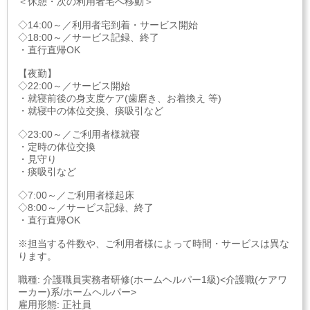
＜休憩・次の利用者宅へ移動＞
◇14:00～／利用者宅到着・サービス開始
◇18:00～／サービス記録、終了
・直行直帰OK
【夜勤】
◇22:00～／サービス開始
・就寝前後の身支度ケア(歯磨き、お着換え 等)
・就寝中の体位交換、痰吸引など
◇23:00～／ご利用者様就寝
・定時の体位交換
・見守り
・痰吸引など
◇7:00～／ご利用者様起床
◇8:00～／サービス記録、終了
・直行直帰OK
※担当する件数や、ご利用者様によって時間・サービスは異な
ります。
職種: 介護職員実務者研修(ホームヘルパー1級)<介護職(ケアワ
ーカー)系/ホームヘルパー>
雇用形態: 正社員