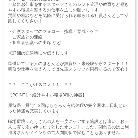
一緒にお仕事をするスタッフさんのシフト管理や教育など働き
やすい環境を整えるお仕事を主にお願いします。
質問や相談などを気軽に受けられる頼られる社員さんとして活
躍してください！
・介護スタッフのフォロー・指導・育成・ケア
・ご家族との連絡
・担当者会議への出席 など
※詳細は面談時にお伝えします
◎働いている人のほとんどが無資格・未経験からスタート！！
研修や仕事を覚えるまでは先輩スタッフが同行するので安心！
＊＊ ここがオススメ！！ ＊＊
【POINT1：続けやすい職場3種の神器】
厚待遇：賞与年2回はもちろん有給休暇や完全週休二日制とい
った待遇も充実しています！
職場環境：たくさんの人を一度にケアする施設とは違い、お一
人に寄り添いゆったりとしたオシゴト。また、関わるのはご利
用者さんがメインなので人間関係で悩むこともありません。