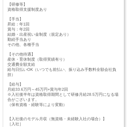
【研修等】
資格取得支援制度あり
【手当】
昇給：年1回
賞与：年2回
結婚・出産祝い金制度（規定あり）
勤続手当あり
その他、各種手当
【その他待遇】
産休・育休制度（取得実績有り）
交通費全額支給
給与日払いOK（いつでも前払い、振り込み手数料全額会社負
担）
【給与】
月給33.6万円～45万円+賞与年2回
※入社後半年は資格取得期間として研修月給28.5万円になる場
合がございます。
（保有資格・経験等により変動）
【入社後のモデル月収（無資格・未経験入社の場合）】
［入社］