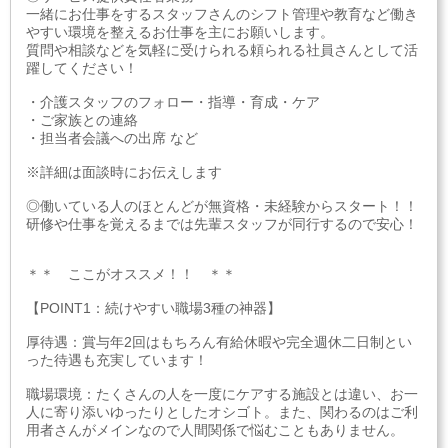
一緒にお仕事をするスタッフさんのシフト管理や教育など働き
やすい環境を整えるお仕事を主にお願いします。
質問や相談などを気軽に受けられる頼られる社員さんとして活
躍してください！
・介護スタッフのフォロー・指導・育成・ケア
・ご家族との連絡
・担当者会議への出席 など
※詳細は面談時にお伝えします
◎働いている人のほとんどが無資格・未経験からスタート！！
研修や仕事を覚えるまでは先輩スタッフが同行するので安心！
＊＊ ここがオススメ！！ ＊＊
【POINT1：続けやすい職場3種の神器】
厚待遇：賞与年2回はもちろん有給休暇や完全週休二日制とい
った待遇も充実しています！
職場環境：たくさんの人を一度にケアする施設とは違い、お一
人に寄り添いゆったりとしたオシゴト。また、関わるのはご利
用者さんがメインなので人間関係で悩むこともありません。