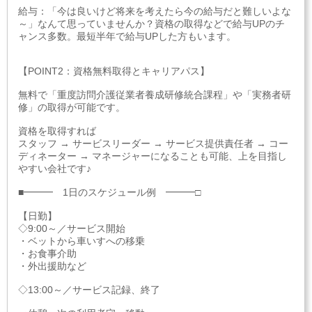
給与：「今は良いけど将来を考えたら今の給与だと難しいよな
～」なんて思っていませんか？資格の取得などで給与UPのチ
ャンス多数。最短半年で給与UPした方もいます。
【POINT2：資格無料取得とキャリアパス】
無料で「重度訪問介護従業者養成研修統合課程」や「実務者研
修」の取得が可能です。
資格を取得すれば
スタッフ → サービスリーダー → サービス提供責任者 → コー
ディネーター → マネージャーになることも可能、上を目指し
やすい会社です♪
■━━━ 1日のスケジュール例 ━━━□
【日勤】
◇9:00～／サービス開始
・ベットから車いすへの移乗
・お食事介助
・外出援助など
◇13:00～／サービス記録、終了