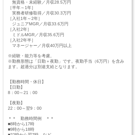
無資格・未経験／月収28.5万円
［半年～1年］
実務者研修取得／月収30.3万円
［入社1年～2年］
ジュニアMGR／月収33.6万円
［入社2年］
ミドルMGR／月収35.6万円
［入社2年半］
マネージャー／月収40万円以上
※経験・能力等を考慮。
※勤務形態は「日勤＋夜勤」です。夜勤手当（6万円）を含み
ます。超過分は別途支給となります。
【勤務時間・休日】
【日勤】
8：00～21：00
【夜勤】
22：00～翌9：00
＊＊ 勤務時間例 ＊＊
■8時から17時
■9時から18時
■22時から翌7時 など