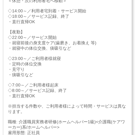
＜休憩・次の利用者宅へ移動＞
◇14:00～／利用者宅到着・サービス開始
◇18:00～／サービス記録、終了
・直行直帰OK
【夜勤】
◇22:00～／サービス開始
・就寝前後の身支度ケア(歯磨き、お着換え 等)
・就寝中の体位交換、痰吸引など
◇23:00～／ご利用者様就寝
・定時の体位交換
・見守り
・痰吸引など
◇7:00～／ご利用者様起床
◇8:00～／サービス記録、終了
・直行直帰OK
※担当する件数や、ご利用者様によって時間・サービスは異な
ります。
職種: 介護職員実務者研修(ホームヘルパー1級)<介護職(ケアワ
ーカー)系/ホームヘルパー>
雇用形態: 正社員