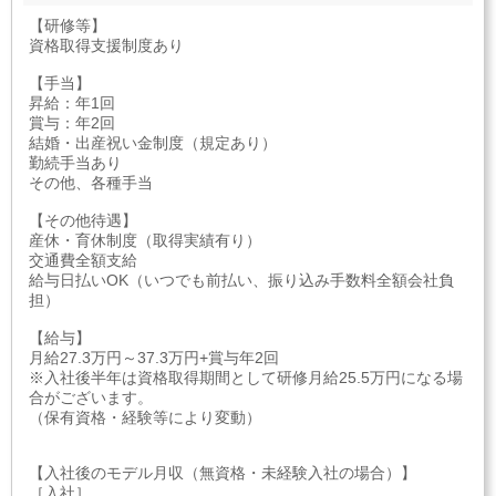
【研修等】
資格取得支援制度あり
【手当】
昇給：年1回
賞与：年2回
結婚・出産祝い金制度（規定あり）
勤続手当あり
その他、各種手当
【その他待遇】
産休・育休制度（取得実績有り）
交通費全額支給
給与日払いOK（いつでも前払い、振り込み手数料全額会社負
担）
【給与】
月給27.3万円～37.3万円+賞与年2回
※入社後半年は資格取得期間として研修月給25.5万円になる場
合がございます。
（保有資格・経験等により変動）
【入社後のモデル月収（無資格・未経験入社の場合）】
［入社］