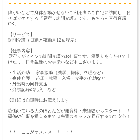
障がいなどで身体が動かせないご利用者のご自宅に訪問し、お
そばでケアする『見守り訪問介護』です。もちろん直行直帰
OK。
【サービス】
訪問介護（日勤と夜勤月12回程度）
【仕事内容】
見守りがメインの訪問介護のお仕事です。寝返りをうたせて上
げたり、日常生活のお手伝いなどもございます。
・生活介助： 家事援助（洗濯、掃除、料理など）
・身体介護： 起床・就寝・入浴・食事の介助など
・外出時の同行支援
・介護記録の記入 など
※詳細は面談時にお伝えします
◎働いている人のほとんどが無資格・未経験からスタート！！
研修や仕事を覚えるまでは先輩スタッフが同行するので安心！
＊＊ ここがオススメ！！ ＊＊