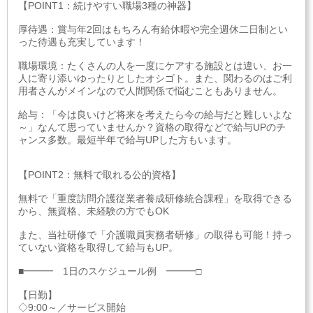
【POINT1：続けやすい職場3種の神器】
厚待遇：賞与年2回はもちろん有給休暇や完全週休二日制とい
った待遇も充実しています！
職場環境：たくさんの人を一度にケアする施設とは違い、お一
人に寄り添いゆったりとしたオシゴト。また、関わるのはご利
用者さんがメインなので人間関係で悩むこともありません。
給与：「今は良いけど将来を考えたら今の給与だと難しいよな
～」なんて思っていませんか？資格の取得などで給与UPのチ
ャンス多数。最短半年で給与UPした方もいます。
【POINT2：無料で取れる公的資格】
無料で「重度訪問介護従業者養成研修統合課程」を取得できる
から、無資格、未経験の方でもOK
また、当社研修で「介護職員実務者研修」の取得も可能！持っ
ていない資格を取得して給与もUP。
■━━━ 1日のスケジュール例 ━━━□
【日勤】
◇9:00～／サービス開始