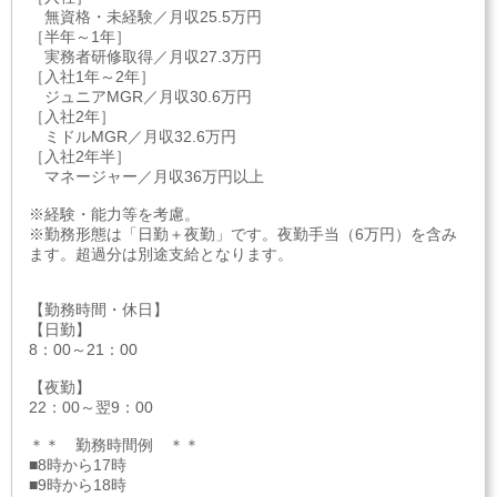
無資格・未経験／月収25.5万円
［半年～1年］
実務者研修取得／月収27.3万円
［入社1年～2年］
ジュニアMGR／月収30.6万円
［入社2年］
ミドルMGR／月収32.6万円
［入社2年半］
マネージャー／月収36万円以上
※経験・能力等を考慮。
※勤務形態は「日勤＋夜勤」です。夜勤手当（6万円）を含み
ます。超過分は別途支給となります。
【勤務時間・休日】
【日勤】
8：00～21：00
【夜勤】
22：00～翌9：00
＊＊ 勤務時間例 ＊＊
■8時から17時
■9時から18時