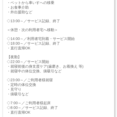
・ベットから車いすへの移乗
・お食事介助
・外出援助など
◇13:00～／サービス記録、終了
＜休憩・次の利用者宅へ移動＞
◇14:00～／利用者宅到着・サービス開始
◇18:00～／サービス記録、終了
・直行直帰OK
【夜勤】
◇22:00～／サービス開始
・就寝前後の身支度ケア(歯磨き、お着換え 等)
・就寝中の体位交換、痰吸引など
◇23:00～／ご利用者様就寝
・定時の体位交換
・見守り
・痰吸引など
◇7:00～／ご利用者様起床
◇8:00～／サービス記録、終了
・直行直帰OK