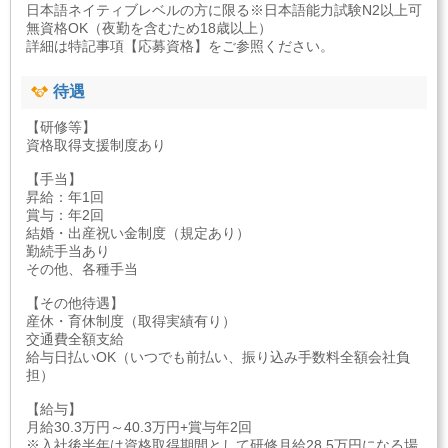
日本語ネイティブレベルの方に限る※日本語能力試験N2以上可
無資格OK（夜勤を含むため18歳以上）
詳細は特記事項【応募資格】をご参照ください。
待遇
【研修等】
資格取得支援制度あり
【手当】
昇給：年1回
賞与：年2回
結婚・出産祝い金制度（規定あり）
勤続手当あり
その他、各種手当
【その他待遇】
産休・育休制度（取得実績有り）
交通費全額支給
給与日払いOK（いつでも前払い、振り込み手数料全額会社負
担）
【給与】
月給30.3万円～40.3万円+賞与年2回
※入社後半年は資格取得期間として研修月給28.5万円になる場