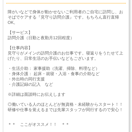
障がいなどで身体が動かせないご利用者のご自宅に訪問し、お
そばでケアする『見守り訪問介護』です。もちろん直行直帰
OK。
【サービス】
訪問介護（日勤と夜勤月12回程度）
【仕事内容】
見守りがメインの訪問介護のお仕事です。寝返りをうたせて上
げたり、日常生活のお手伝いなどもございます。
・生活介助： 家事援助（洗濯、掃除、料理など）
・身体介護： 起床・就寝・入浴・食事の介助など
・外出時の同行支援
・介護記録の記入 など
※詳細は面談時にお伝えします
◎働いている人のほとんどが無資格・未経験からスタート！！
研修や仕事を覚えるまでは先輩スタッフが同行するので安心！
＊＊ ここがオススメ！！ ＊＊