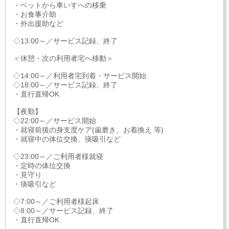
・ベットから車いすへの移乗
・お食事介助
・外出援助など
◇13:00～／サービス記録、終了
＜休憩・次の利用者宅へ移動＞
◇14:00～／利用者宅到着・サービス開始
◇18:00～／サービス記録、終了
・直行直帰OK
【夜勤】
◇22:00～／サービス開始
・就寝前後の身支度ケア(歯磨き、お着換え 等)
・就寝中の体位交換、痰吸引など
◇23:00～／ご利用者様就寝
・定時の体位交換
・見守り
・痰吸引など
◇7:00～／ご利用者様起床
◇8:00～／サービス記録、終了
・直行直帰OK