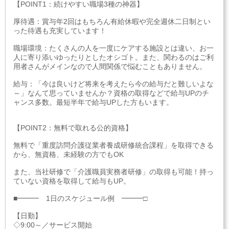
【POINT1：続けやすい職場3種の神器】
厚待遇：賞与年2回はもちろん有給休暇や完全週休二日制とい
った待遇も充実しています！
職場環境：たくさんの人を一度にケアする施設とは違い、お一
人に寄り添いゆったりとしたオシゴト。また、関わるのはご利
用者さんがメインなので人間関係で悩むこともありません。
給与：「今は良いけど将来を考えたら今の給与だと難しいよな
～」なんて思っていませんか？資格の取得などで給与UPのチ
ャンス多数。最短半年で給与UPした方もいます。
【POINT2：無料で取れる公的資格】
無料で「重度訪問介護従業者養成研修統合課程」を取得できる
から、無資格、未経験の方でもOK
また、当社研修で「介護職員実務者研修」の取得も可能！持っ
ていない資格を取得して給与もUP。
■━━━ 1日のスケジュール例 ━━━□
【日勤】
◇9:00～／サービス開始