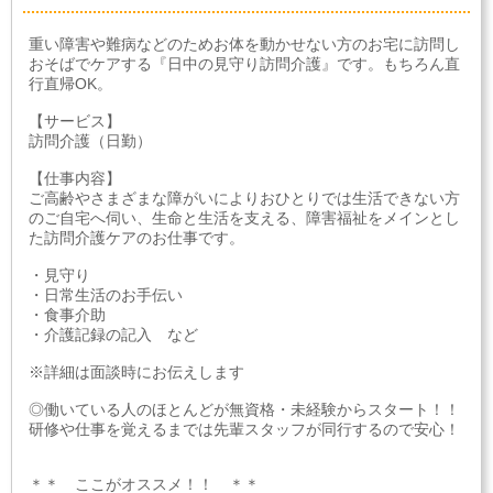
重い障害や難病などのためお体を動かせない方のお宅に訪問し
おそばでケアする『日中の見守り訪問介護』です。もちろん直
行直帰OK。
【サービス】
訪問介護（日勤）
【仕事内容】
ご高齢やさまざまな障がいによりおひとりでは生活できない方
のご自宅へ伺い、生命と生活を支える、障害福祉をメインとし
た訪問介護ケアのお仕事です。
・見守り
・日常生活のお手伝い
・食事介助
・介護記録の記入 など
※詳細は面談時にお伝えします
◎働いている人のほとんどが無資格・未経験からスタート！！
研修や仕事を覚えるまでは先輩スタッフが同行するので安心！
＊＊ ここがオススメ！！ ＊＊