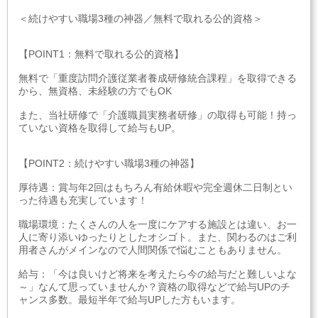
＜続けやすい職場3種の神器／無料で取れる公的資格＞
【POINT1：無料で取れる公的資格】
無料で「重度訪問介護従業者養成研修統合課程」を取得できる
から、無資格、未経験の方でもOK
また、当社研修で「介護職員実務者研修」の取得も可能！持っ
ていない資格を取得して給与もUP。
【POINT2：続けやすい職場3種の神器】
厚待遇：賞与年2回はもちろん有給休暇や完全週休二日制とい
った待遇も充実しています！
職場環境：たくさんの人を一度にケアする施設とは違い、お一
人に寄り添いゆったりとしたオシゴト。また、関わるのはご利
用者さんがメインなので人間関係で悩むこともありません。
給与：「今は良いけど将来を考えたら今の給与だと難しいよな
～」なんて思っていませんか？資格の取得などで給与UPのチ
ャンス多数。最短半年で給与UPした方もいます。