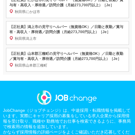
与有・高収入・厚待遇／訪問介護（月給273,700円以上）［Je］
秋田県にかほ市
【正社員】潟上市の見守りヘルパー（無資格OK）／日勤と夜勤／賞与
有・高収入・厚待遇／訪問介護（月給273,700円以上）［Je］
秋田県潟上市
【正社員】山本郡三種町の見守りヘルパー（無資格OK）／日勤と夜勤
／賞与有・高収入・厚待遇／訪問介護（月給273,700円以上）［Je］
秋田県山本郡三種町
JobChange（ジョブチェンジ）は、中途採用・転職情報を掲載して
います。実際にキャリア採用の募集をしている求人企業から採用情
報を受け取り、職種や 勤務地でお仕事を検索できるように、事務局
で検索用の情報を追加しています。
かならず採用情報の詳細ページをよくご確認いただき応募してくだ