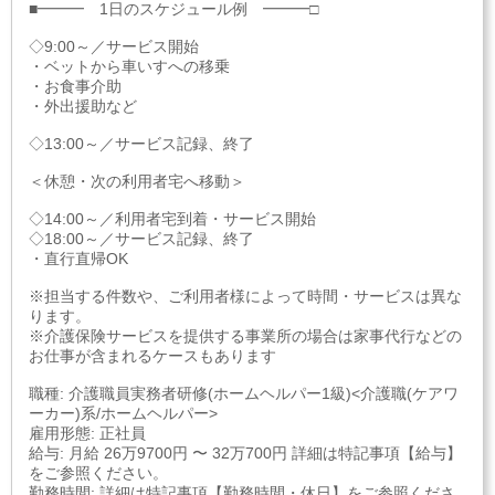
■━━━ 1日のスケジュール例 ━━━□
◇9:00～／サービス開始
・ベットから車いすへの移乗
・お食事介助
・外出援助など
◇13:00～／サービス記録、終了
＜休憩・次の利用者宅へ移動＞
◇14:00～／利用者宅到着・サービス開始
◇18:00～／サービス記録、終了
・直行直帰OK
※担当する件数や、ご利用者様によって時間・サービスは異な
ります。
※介護保険サービスを提供する事業所の場合は家事代行などの
お仕事が含まれるケースもあります
職種: 介護職員実務者研修(ホームヘルパー1級)<介護職(ケアワ
ーカー)系/ホームヘルパー>
雇用形態: 正社員
給与: 月給 26万9700円 〜 32万700円 詳細は特記事項【給与】
をご参照ください。
勤務時間: 詳細は特記事項【勤務時間・休日】をご参照くださ