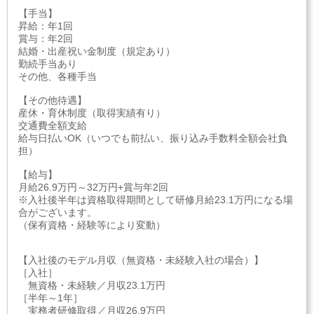
【手当】
昇給：年1回
賞与：年2回
結婚・出産祝い金制度（規定あり）
勤続手当あり
その他、各種手当
【その他待遇】
産休・育休制度（取得実績有り）
交通費全額支給
給与日払いOK（いつでも前払い、振り込み手数料全額会社負
担）
【給与】
月給26.9万円～32万円+賞与年2回
※入社後半年は資格取得期間として研修月給23.1万円になる場
合がございます。
（保有資格・経験等により変動）
【入社後のモデル月収（無資格・未経験入社の場合）】
［入社］
無資格・未経験／月収23.1万円
［半年～1年］
実務者研修取得／月収26.9万円