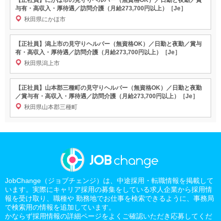
与有・高収入・厚待遇／訪問介護（月給273,700円以上）［Je］
秋田県にかほ市
【正社員】潟上市の見守りヘルパー（無資格OK）／日勤と夜勤／賞与
有・高収入・厚待遇／訪問介護（月給273,700円以上）［Je］
秋田県潟上市
【正社員】山本郡三種町の見守りヘルパー（無資格OK）／日勤と夜勤
／賞与有・高収入・厚待遇／訪問介護（月給273,700円以上）［Je］
秋田県山本郡三種町
JobChange（ジョブチェンジ）は、中途採用・転職情報を掲載して
います。実際にキャリア採用の募集をしている求人企業から採用情
報を受け取り、職種や 勤務地でお仕事を検索できるように、事務局
で検索用の情報を追加しています。
かならず採用情報の詳細ページをよくご確認いただき応募してくだ