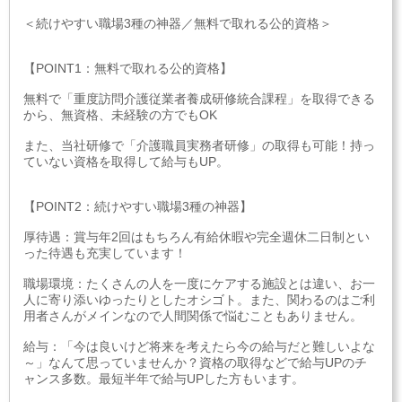
＜続けやすい職場3種の神器／無料で取れる公的資格＞
【POINT1：無料で取れる公的資格】
無料で「重度訪問介護従業者養成研修統合課程」を取得できる
から、無資格、未経験の方でもOK
また、当社研修で「介護職員実務者研修」の取得も可能！持っ
ていない資格を取得して給与もUP。
【POINT2：続けやすい職場3種の神器】
厚待遇：賞与年2回はもちろん有給休暇や完全週休二日制とい
った待遇も充実しています！
職場環境：たくさんの人を一度にケアする施設とは違い、お一
人に寄り添いゆったりとしたオシゴト。また、関わるのはご利
用者さんがメインなので人間関係で悩むこともありません。
給与：「今は良いけど将来を考えたら今の給与だと難しいよな
～」なんて思っていませんか？資格の取得などで給与UPのチ
ャンス多数。最短半年で給与UPした方もいます。