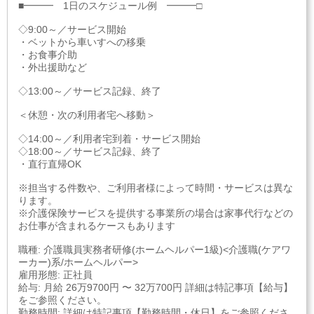
■━━━ 1日のスケジュール例 ━━━□
◇9:00～／サービス開始
・ベットから車いすへの移乗
・お食事介助
・外出援助など
◇13:00～／サービス記録、終了
＜休憩・次の利用者宅へ移動＞
◇14:00～／利用者宅到着・サービス開始
◇18:00～／サービス記録、終了
・直行直帰OK
※担当する件数や、ご利用者様によって時間・サービスは異な
ります。
※介護保険サービスを提供する事業所の場合は家事代行などの
お仕事が含まれるケースもあります
職種: 介護職員実務者研修(ホームヘルパー1級)<介護職(ケアワ
ーカー)系/ホームヘルパー>
雇用形態: 正社員
給与: 月給 26万9700円 〜 32万700円 詳細は特記事項【給与】
をご参照ください。
勤務時間: 詳細は特記事項【勤務時間・休日】をご参照くださ