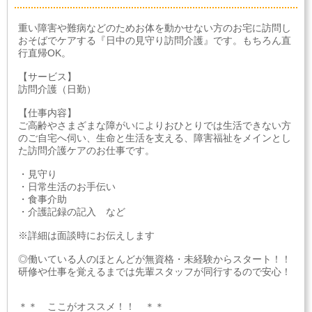
重い障害や難病などのためお体を動かせない方のお宅に訪問し
おそばでケアする『日中の見守り訪問介護』です。もちろん直
行直帰OK。
【サービス】
訪問介護（日勤）
【仕事内容】
ご高齢やさまざまな障がいによりおひとりでは生活できない方
のご自宅へ伺い、生命と生活を支える、障害福祉をメインとし
た訪問介護ケアのお仕事です。
・見守り
・日常生活のお手伝い
・食事介助
・介護記録の記入 など
※詳細は面談時にお伝えします
◎働いている人のほとんどが無資格・未経験からスタート！！
研修や仕事を覚えるまでは先輩スタッフが同行するので安心！
＊＊ ここがオススメ！！ ＊＊