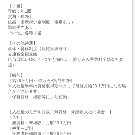
【手当】
昇給：年1回
賞与：年2回
結婚・出産祝い金制度（規定あり）
勤続手当あり
その他、各種手当
【その他待遇】
産休・育休制度（取得実績有り）
交通費全額支給
給与日払いOK（いつでも前払い、振り込み手数料全額会社負
担）
【給与】
月給26.9万円～32万円+賞与年2回
※入社後半年は資格取得期間として研修月給23.1万円になる場
合がございます。
（保有資格・経験等により変動）
【入社後のモデル月収（無資格・未経験入社の場合）】
［入社］
無資格・未経験／月収23.1万円
［半年～1年］
実務者研修取得／月収26.9万円