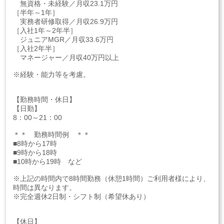
無資格・未経験／月収23.1万円
［半年～1年］
実務者研修取得／月収26.9万円
［入社1年～2年半］
ジュニアMGR／月収33.6万円
［入社2年半］
マネージャー／月収40万円以上
※経験・能力等を考慮。
【勤務時間・休日】
【日勤】
8：00～21：00
＊＊ 勤務時間例 ＊＊
■8時から17時
■9時から18時
■10時から19時 など
※上記の時間内で8時間勤務（休憩1時間）ご利用者様により、
時間は異なります。
※完全週休2日制・シフト制（希望休あり）
【休日】