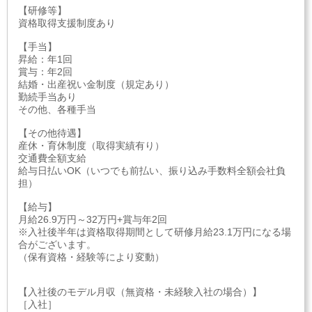
【研修等】
資格取得支援制度あり
【手当】
昇給：年1回
賞与：年2回
結婚・出産祝い金制度（規定あり）
勤続手当あり
その他、各種手当
【その他待遇】
産休・育休制度（取得実績有り）
交通費全額支給
給与日払いOK（いつでも前払い、振り込み手数料全額会社負
担）
【給与】
月給26.9万円～32万円+賞与年2回
※入社後半年は資格取得期間として研修月給23.1万円になる場
合がございます。
（保有資格・経験等により変動）
【入社後のモデル月収（無資格・未経験入社の場合）】
［入社］