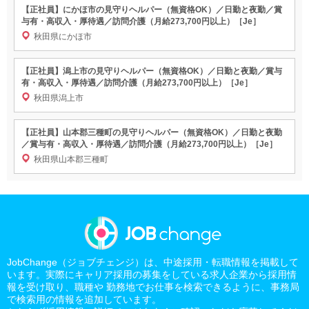
【正社員】にかほ市の見守りヘルパー（無資格OK）／日勤と夜勤／賞
与有・高収入・厚待遇／訪問介護（月給273,700円以上）［Je］
秋田県にかほ市
【正社員】潟上市の見守りヘルパー（無資格OK）／日勤と夜勤／賞与
有・高収入・厚待遇／訪問介護（月給273,700円以上）［Je］
秋田県潟上市
【正社員】山本郡三種町の見守りヘルパー（無資格OK）／日勤と夜勤
／賞与有・高収入・厚待遇／訪問介護（月給273,700円以上）［Je］
秋田県山本郡三種町
JobChange（ジョブチェンジ）は、中途採用・転職情報を掲載して
います。実際にキャリア採用の募集をしている求人企業から採用情
報を受け取り、職種や 勤務地でお仕事を検索できるように、事務局
で検索用の情報を追加しています。