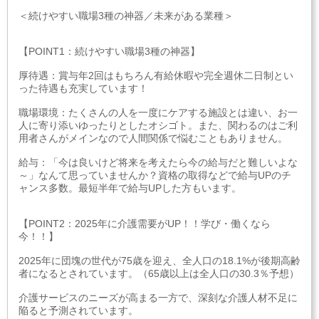
＜続けやすい職場3種の神器／未来がある業種＞
【POINT1：続けやすい職場3種の神器】
厚待遇：賞与年2回はもちろん有給休暇や完全週休二日制とい
った待遇も充実しています！
職場環境：たくさんの人を一度にケアする施設とは違い、お一
人に寄り添いゆったりとしたオシゴト。また、関わるのはご利
用者さんがメインなので人間関係で悩むこともありません。
給与：「今は良いけど将来を考えたら今の給与だと難しいよな
～」なんて思っていませんか？資格の取得などで給与UPのチ
ャンス多数。最短半年で給与UPした方もいます。
【POINT2：2025年に介護需要がUP！！学び・働くなら
今！！】
2025年に団塊の世代が75歳を迎え、全人口の18.1%が後期高齢
者になるとされています。（65歳以上は全人口の30.3％予想）
介護サービスのニーズが高まる一方で、深刻な介護人材不足に
陥ると予測されています。