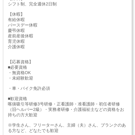
シフト制、完全週休2日制
【休暇】
有給休暇
バースデー休暇
慶弔休暇
産前産後休暇
育児休暇
介護休暇
【応募資格】
■必要資格
・無資格OK
・未経験歓迎
・車・バイク免許必須
■歓迎資格
喀痰吸引等研修3号研修・正看護師・准看護師・初任者研修
（旧ヘルパー2級）・実務者研修・介護福祉士などの資格をお
持ちの方大歓迎
※学生さん、フリーターさん、主婦（夫）さん、ブランクのあ
る方など、どなたでも歓迎