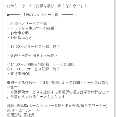
だからこそ！！！介護を学び、働くなら今です！
■━━━ 1日のスケジュール例 ━━━□
◇9:00～／サービス開始
・ベットから車いすへの移乗
・お食事介助
・外出援助など
◇13:00～／サービス記録、終了
＜休憩・次の利用者宅へ移動＞
◇14:00～／利用者宅到着・サービス開始
◇18:00～／サービス記録、終了
・直行直帰OK
※担当する件数や、ご利用者様によって時間・サービスは異な
ります。
※介護保険サービスを提供する事業所の場合は家事代行などの
お仕事が含まれるケースもあります
職種: 無資格(ホームヘルパー資格不要)<介護職(ケアワーカー)
系/ホームヘルパー>
雇用形態: 正社員