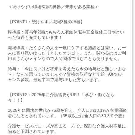
＜続けやすい職場3種の神器／未来がある業種＞
【POINT1：続けやすい職場3種の神器】
厚待遇：賞与年2回はもちろん有給休暇や完全週休二日制とい
った待遇も充実しています！
職場環境：たくさんの人を一度にケアする施設とは違い、お一
人に寄り添いゆったりとしたオシゴト。また、関わるのはご利
用者さんがメインなので人間関係で悩むこともありません。
給与：「今は良いけど将来を考えたら今の給与だと難しいよな
～」なんて思っていませんか？資格の取得などで給与UPのチ
ャンス多数。最短半年で給与UPした方もいます。
【POINT2：2025年に介護需要がUP！！学び・働くなら
今！！】
2025年に団塊の世代が75歳を迎え、全人口の18.1%が後期高齢
者になるとされています。（65歳以上は全人口の30.3％予想）
介護サービスのニーズが高まる一方で、深刻な介護人材不足に
陥ると予測されています。