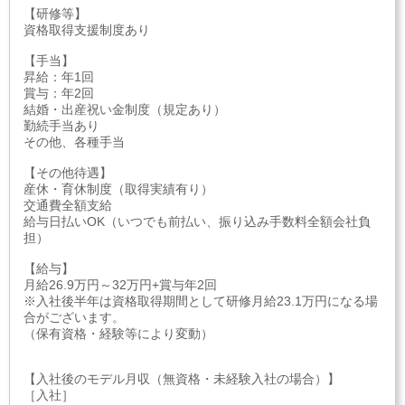
【研修等】
資格取得支援制度あり
【手当】
昇給：年1回
賞与：年2回
結婚・出産祝い金制度（規定あり）
勤続手当あり
その他、各種手当
【その他待遇】
産休・育休制度（取得実績有り）
交通費全額支給
給与日払いOK（いつでも前払い、振り込み手数料全額会社負
担）
【給与】
月給26.9万円～32万円+賞与年2回
※入社後半年は資格取得期間として研修月給23.1万円になる場
合がございます。
（保有資格・経験等により変動）
【入社後のモデル月収（無資格・未経験入社の場合）】
［入社］