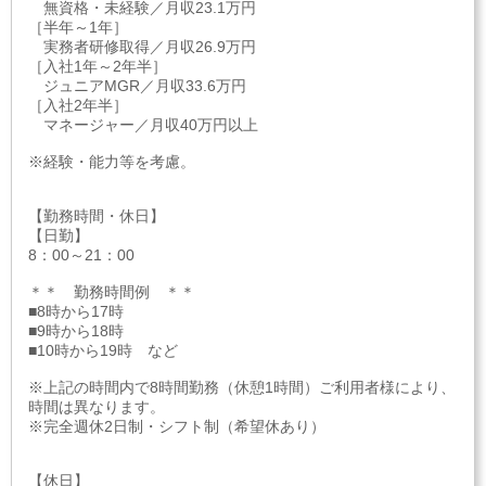
無資格・未経験／月収23.1万円
［半年～1年］
実務者研修取得／月収26.9万円
［入社1年～2年半］
ジュニアMGR／月収33.6万円
［入社2年半］
マネージャー／月収40万円以上
※経験・能力等を考慮。
【勤務時間・休日】
【日勤】
8：00～21：00
＊＊ 勤務時間例 ＊＊
■8時から17時
■9時から18時
■10時から19時 など
※上記の時間内で8時間勤務（休憩1時間）ご利用者様により、
時間は異なります。
※完全週休2日制・シフト制（希望休あり）
【休日】