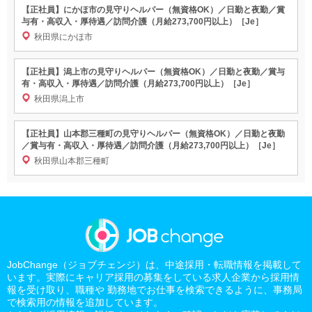
【正社員】にかほ市の見守りヘルパー（無資格OK）／日勤と夜勤／賞
与有・高収入・厚待遇／訪問介護（月給273,700円以上）［Je］
秋田県にかほ市
【正社員】潟上市の見守りヘルパー（無資格OK）／日勤と夜勤／賞与
有・高収入・厚待遇／訪問介護（月給273,700円以上）［Je］
秋田県潟上市
【正社員】山本郡三種町の見守りヘルパー（無資格OK）／日勤と夜勤
／賞与有・高収入・厚待遇／訪問介護（月給273,700円以上）［Je］
秋田県山本郡三種町
JobChange（ジョブチェンジ）は、中途採用・転職情報を掲載して
います。実際にキャリア採用の募集をしている求人企業から採用情
報を受け取り、職種や 勤務地でお仕事を検索できるように、事務局
で検索用の情報を追加しています。