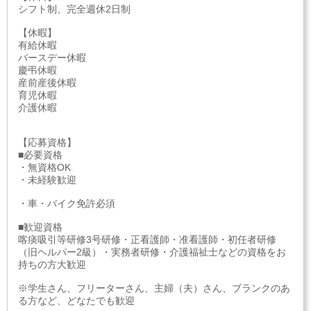
シフト制、完全週休2日制
【休暇】
有給休暇
バースデー休暇
慶弔休暇
産前産後休暇
育児休暇
介護休暇
【応募資格】
■必要資格
・無資格OK
・未経験歓迎
・車・バイク免許必須
■歓迎資格
喀痰吸引等研修3号研修・正看護師・准看護師・初任者研修
（旧ヘルパー2級）・実務者研修・介護福祉士などの資格をお
持ちの方大歓迎
※学生さん、フリーターさん、主婦（夫）さん、ブランクのあ
る方など、どなたでも歓迎