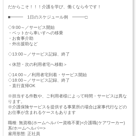
だからこそ！！！介護を学び、働くなら今です！
■━━━ 1日のスケジュール例 ━━━□
◇9:00～／サービス開始
・ベットから車いすへの移乗
・お食事介助
・外出援助など
◇13:00～／サービス記録、終了
＜休憩・次の利用者宅へ移動＞
◇14:00～／利用者宅到着・サービス開始
◇18:00～／サービス記録、終了
・直行直帰OK
※担当する件数や、ご利用者様によって時間・サービスは異な
ります。
※介護保険サービスを提供する事業所の場合は家事代行などの
お仕事が含まれるケースもあります
職種: 無資格(ホームヘルパー資格不要)<介護職(ケアワーカー)
系/ホームヘルパー>
雇用形態: 正社員