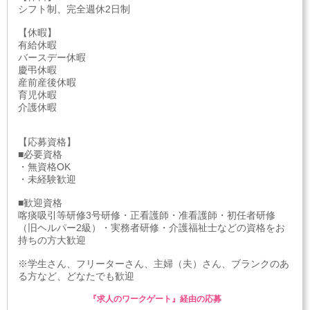
シフト制、完全週休2日制
【休暇】
有給休暇
バースデー休暇
慶弔休暇
産前産後休暇
育児休暇
介護休暇
【応募資格】
■必要資格
・無資格OK
・未経験歓迎
■歓迎資格
喀痰吸引等研修3号研修・正看護師・准看護師・初任者研修
（旧ヘルパー2級）・実務者研修・介護福祉士などの資格をお
持ちの方大歓迎
※学生さん、フリーターさん、主婦（夫）さん、ブランクのあ
る方など、どなたでも歓迎
『求人のワークゲート』経由の応募