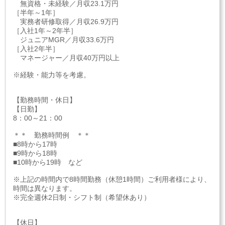
無資格・未経験／月収23.1万円
［半年～1年］
実務者研修取得／月収26.9万円
［入社1年～2年半］
ジュニアMGR／月収33.6万円
［入社2年半］
マネージャー／月収40万円以上
※経験・能力等を考慮。
【勤務時間・休日】
【日勤】
8：00～21：00
＊＊ 勤務時間例 ＊＊
■8時から17時
■9時から18時
■10時から19時 など
※上記の時間内で8時間勤務（休憩1時間）ご利用者様により、
時間は異なります。
※完全週休2日制・シフト制（希望休あり）
【休日】