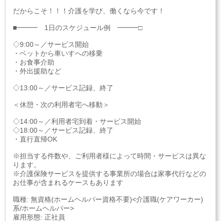
だからこそ！！！介護を学び、働くなら今です！
■━━━ 1日のスケジュール例 ━━━□
◇9:00～／サービス開始
・ベットから車いすへの移乗
・お食事介助
・外出援助など
◇13:00～／サービス記録、終了
＜休憩・次の利用者宅へ移動＞
◇14:00～／利用者宅到着・サービス開始
◇18:00～／サービス記録、終了
・直行直帰OK
※担当する件数や、ご利用者様によって時間・サービスは異な
ります。
※介護保険サービスを提供する事業所の場合は家事代行などの
お仕事が含まれるケースもあります
職種: 無資格(ホームヘルパー資格不要)<介護職(ケアワーカー)
系/ホームヘルパー>
雇用形態: 正社員