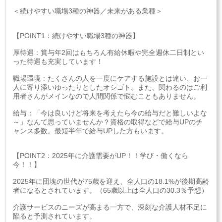
＜続けやすい職場3種の神器／未来がある業種＞
【POINT1：続けやすい職場3種の神器】
厚待遇：賞与年2回はもちろん有給休暇や完全週休二日制とい
った待遇も充実しています！
職場環境：たくさんの人を一度にケアする施設とは違い、お一
人に寄り添いゆったりとしたオシゴト。また、関わるのはご利
用者さんがメインなので人間関係で悩むこともありません。
給与：「今は良いけど将来を考えたら今の給与だと難しいよな
～」なんて思っていませんか？資格の取得などで給与UPのチ
ャンス多数。最短半年で給与UPした方もいます。
【POINT2：2025年に介護需要がUP！！学び・働くなら
今！！】
2025年に団塊の世代が75歳を迎え、全人口の18.1%が後期高齢
者になるとされています。（65歳以上は全人口の30.3％予想）
介護サービスのニーズが高まる一方で、深刻な介護人材不足に
陥ると予測されています。