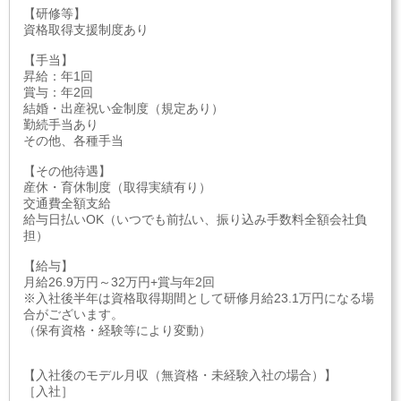
【研修等】
資格取得支援制度あり
【手当】
昇給：年1回
賞与：年2回
結婚・出産祝い金制度（規定あり）
勤続手当あり
その他、各種手当
【その他待遇】
産休・育休制度（取得実績有り）
交通費全額支給
給与日払いOK（いつでも前払い、振り込み手数料全額会社負
担）
【給与】
月給26.9万円～32万円+賞与年2回
※入社後半年は資格取得期間として研修月給23.1万円になる場
合がございます。
（保有資格・経験等により変動）
【入社後のモデル月収（無資格・未経験入社の場合）】
［入社］