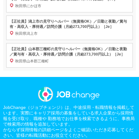
秋田県にかほ市
【正社員】潟上市の見守りヘルパー（無資格OK）／日勤と夜勤／賞与
有・高収入・厚待遇／訪問介護（月給273,700円以上）［Je］
秋田県潟上市
【正社員】山本郡三種町の見守りヘルパー（無資格OK）／日勤と夜勤
／賞与有・高収入・厚待遇／訪問介護（月給273,700円以上）［Je］
秋田県山本郡三種町
JobChange（ジョブチェンジ）は、中途採用・転職情報を掲載して
います。実際にキャリア採用の募集をしている求人企業から採用情
報を受け取り、職種や 勤務地でお仕事を検索できるように、事務局
で検索用の情報を追加しています。
かならず採用情報の詳細ページをよくご確認いただき応募してくだ
さい。皆様の転職活動にお役立てください。