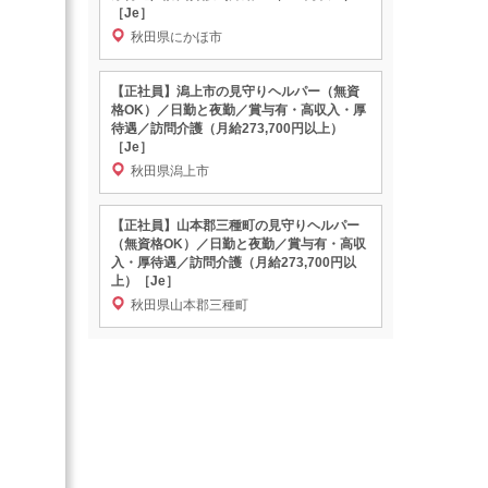
［Je］
秋田県にかほ市
【正社員】潟上市の見守りヘルパー（無資
格OK）／日勤と夜勤／賞与有・高収入・厚
待遇／訪問介護（月給273,700円以上）
［Je］
秋田県潟上市
【正社員】山本郡三種町の見守りヘルパー
（無資格OK）／日勤と夜勤／賞与有・高収
入・厚待遇／訪問介護（月給273,700円以
上）［Je］
秋田県山本郡三種町