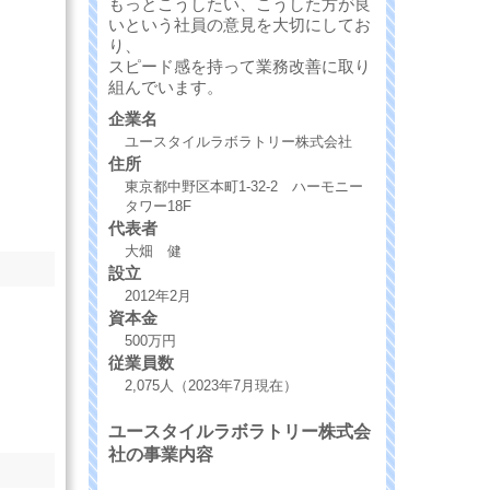
もっとこうしたい、こうした方が良
いという社員の意見を大切にしてお
り、
スピード感を持って業務改善に取り
組んでいます。
企業名
ユースタイルラボラトリー株式会社
住所
東京都中野区本町1-32-2 ハーモニー
タワー18F
代表者
大畑 健
設立
2012年2月
資本金
500万円
従業員数
2,075人（2023年7月現在）
ユースタイルラボラトリー株式会
社の事業内容