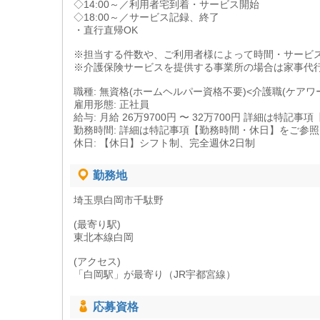
◇14:00～／利用者宅到着・サービス開始
◇18:00～／サービス記録、終了
・直行直帰OK
※担当する件数や、ご利用者様によって時間・サービ
※介護保険サービスを提供する事業所の場合は家事代
職種: 無資格(ホームヘルパー資格不要)<介護職(ケアワ
雇用形態: 正社員
給与: 月給 26万9700円 〜 32万700円 詳細は特
勤務時間: 詳細は特記事項【勤務時間・休日】をご参
休日: 【休日】シフト制、完全週休2日制
勤務地
埼玉県白岡市千駄野
(最寄り駅)
東北本線白岡
(アクセス)
「白岡駅」が最寄り（JR宇都宮線）
応募資格