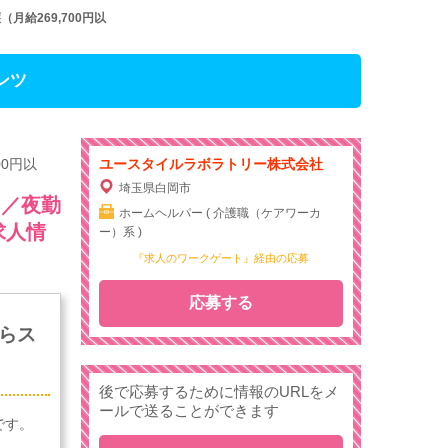
給269,700円以
ンツ
0円以
ユースタイルラボラトリー株式会社
埼玉県白岡市
）／夜勤
ホームヘルパー ( 介護職（ケアワーカ
求人情
ー）系 )
『求人のワークゲート』経由の応募
応募する
らス
後で応募するために情報のURLをメ
ールで送ることができます
です。