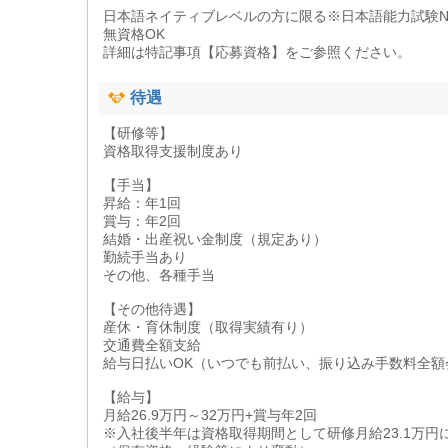
日本語ネイティブレベルの方に限る※日本語能力試験N
無資格OK
詳細は特記事項【応募資格】をご参照ください。
待遇
【研修等】
資格取得支援制度あり
【手当】
昇給：年1回
賞与：年2回
結婚・出産祝い金制度（規定あり）
勤続手当あり
その他、各種手当
【その他待遇】
産休・育休制度（取得実績有り）
交通費全額支給
給与日払いOK（いつでも前払い、振り込み手数料全額
【給与】
月給26.9万円～32万円+賞与年2回
※入社後半年は資格取得期間として研修月給23.1万円