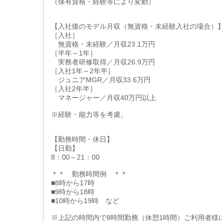
（保有資格・経験等により変動）
【入社後のモデル月収（無資格・未経験入社の場合）
［入社］
無資格・未経験／月収23.1万円
［半年～1年］
実務者研修取得／月収26.9万円
［入社1年～2年半］
ジュニアMGR／月収33.6万円
［入社2年半］
マネージャー／月収40万円以上
※経験・能力等を考慮。
【勤務時間・休日】
【日勤】
8：00～21：00
＊＊ 勤務時間例 ＊＊
■8時から17時
■9時から18時
■10時から19時 など
※上記の時間内で8時間勤務（休憩1時間）ご利用者様