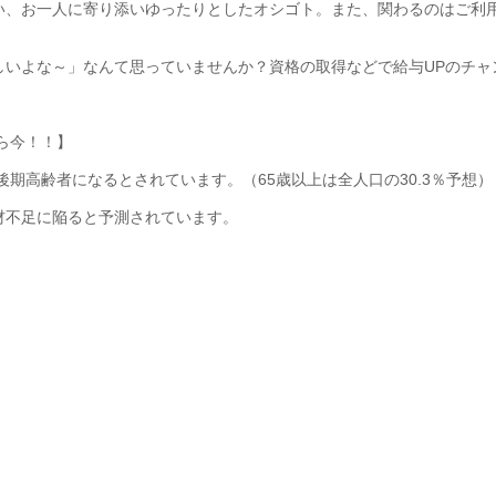
い、お一人に寄り添いゆったりとしたオシゴト。また、関わるのはご利
しいよな～」なんて思っていませんか？資格の取得などで給与UPのチャ
なら今！！】
%が後期高齢者になるとされています。（65歳以上は全人口の30.3％予想）
材不足に陥ると予測されています。