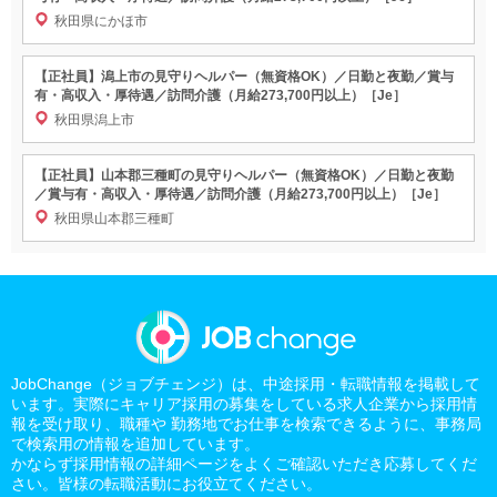
秋田県にかほ市
【正社員】潟上市の見守りヘルパー（無資格OK）／日勤と夜勤／賞与
有・高収入・厚待遇／訪問介護（月給273,700円以上）［Je］
秋田県潟上市
【正社員】山本郡三種町の見守りヘルパー（無資格OK）／日勤と夜勤
／賞与有・高収入・厚待遇／訪問介護（月給273,700円以上）［Je］
秋田県山本郡三種町
JobChange（ジョブチェンジ）は、中途採用・転職情報を掲載して
います。実際にキャリア採用の募集をしている求人企業から採用情
報を受け取り、職種や 勤務地でお仕事を検索できるように、事務局
で検索用の情報を追加しています。
かならず採用情報の詳細ページをよくご確認いただき応募してくだ
さい。皆様の転職活動にお役立てください。