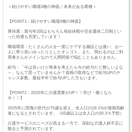
＜続けやすい職場3種の神器／未来がある業種＞
【POINT1：続けやすい職場3種の神器】
厚待遇：賞与年2回はもちろん有給休暇や完全週休二日制とい
った待遇も充実しています！
職場環境：たくさんの人を一度にケアする施設とは違い、お一
人に寄り添いゆったりとしたオシゴト。また、関わるのはご利
用者さんがメインなので人間関係で悩むこともありません。
給与：「今は良いけど将来を考えたら今の給与だと難しいよな
～」なんて思っていませんか？資格の取得などで給与UPのチ
ャンス多数。最短半年で給与UPした方もいます。
【POINT2：2025年に介護需要がUP！！学び・働くなら
今！！】
2025年に団塊の世代が75歳を迎え、全人口の18.1%が後期高齢
者になるとされています。（65歳以上は全人口の30.3％予想）
介護サービスのニーズが高まる一方で、深刻な介護人材不足に
陥ると予測されています。