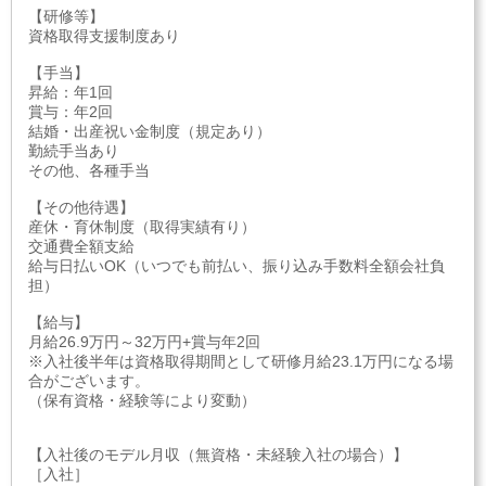
【研修等】
資格取得支援制度あり
【手当】
昇給：年1回
賞与：年2回
結婚・出産祝い金制度（規定あり）
勤続手当あり
その他、各種手当
【その他待遇】
産休・育休制度（取得実績有り）
交通費全額支給
給与日払いOK（いつでも前払い、振り込み手数料全額会社負
担）
【給与】
月給26.9万円～32万円+賞与年2回
※入社後半年は資格取得期間として研修月給23.1万円になる場
合がございます。
（保有資格・経験等により変動）
【入社後のモデル月収（無資格・未経験入社の場合）】
［入社］