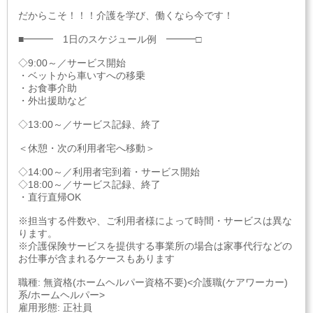
だからこそ！！！介護を学び、働くなら今です！
■━━━ 1日のスケジュール例 ━━━□
◇9:00～／サービス開始
・ベットから車いすへの移乗
・お食事介助
・外出援助など
◇13:00～／サービス記録、終了
＜休憩・次の利用者宅へ移動＞
◇14:00～／利用者宅到着・サービス開始
◇18:00～／サービス記録、終了
・直行直帰OK
※担当する件数や、ご利用者様によって時間・サービスは異な
ります。
※介護保険サービスを提供する事業所の場合は家事代行などの
お仕事が含まれるケースもあります
職種: 無資格(ホームヘルパー資格不要)<介護職(ケアワーカー)
系/ホームヘルパー>
雇用形態: 正社員