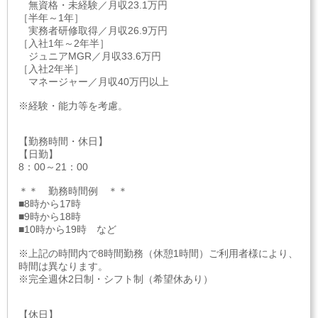
無資格・未経験／月収23.1万円
［半年～1年］
実務者研修取得／月収26.9万円
［入社1年～2年半］
ジュニアMGR／月収33.6万円
［入社2年半］
マネージャー／月収40万円以上
※経験・能力等を考慮。
【勤務時間・休日】
【日勤】
8：00～21：00
＊＊ 勤務時間例 ＊＊
■8時から17時
■9時から18時
■10時から19時 など
※上記の時間内で8時間勤務（休憩1時間）ご利用者様により、
時間は異なります。
※完全週休2日制・シフト制（希望休あり）
【休日】