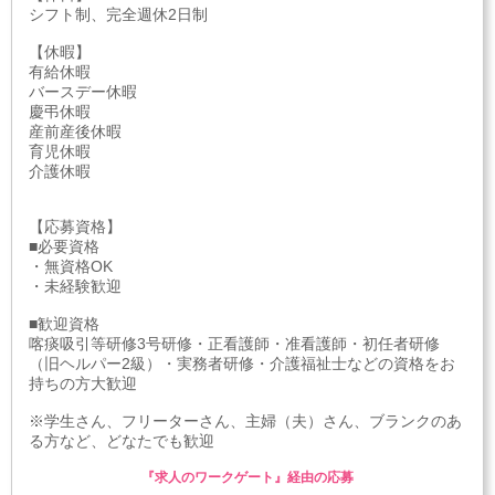
シフト制、完全週休2日制
【休暇】
有給休暇
バースデー休暇
慶弔休暇
産前産後休暇
育児休暇
介護休暇
【応募資格】
■必要資格
・無資格OK
・未経験歓迎
■歓迎資格
喀痰吸引等研修3号研修・正看護師・准看護師・初任者研修
（旧ヘルパー2級）・実務者研修・介護福祉士などの資格をお
持ちの方大歓迎
※学生さん、フリーターさん、主婦（夫）さん、ブランクのあ
る方など、どなたでも歓迎
『求人のワークゲート』経由の応募