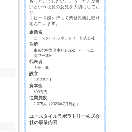
もっとこうしたい、こうした方が良
いという社員の意見を大切にしてお
り、
スピード感を持って業務改善に取り
組んでいます。
企業名
ユースタイルラボラトリー株式会社
住所
東京都中野区本町1-32-2 ハーモニー
タワー18F
代表者
大畑 健
設立
2012年2月
資本金
500万円
従業員数
2,075人（2023年7月現在）
ユースタイルラボラトリー株式会
社の事業内容