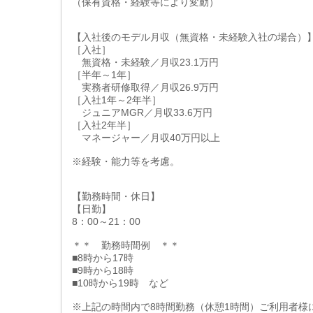
（保有資格・経験等により変動）
【入社後のモデル月収（無資格・未経験入社の場合）
［入社］
無資格・未経験／月収23.1万円
［半年～1年］
実務者研修取得／月収26.9万円
［入社1年～2年半］
ジュニアMGR／月収33.6万円
［入社2年半］
マネージャー／月収40万円以上
※経験・能力等を考慮。
【勤務時間・休日】
【日勤】
8：00～21：00
＊＊ 勤務時間例 ＊＊
■8時から17時
■9時から18時
■10時から19時 など
※上記の時間内で8時間勤務（休憩1時間）ご利用者様