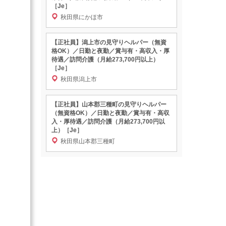
［Je］
秋田県にかほ市
【正社員】潟上市の見守りヘルパー（無資
格OK）／日勤と夜勤／賞与有・高収入・厚
待遇／訪問介護（月給273,700円以上）
［Je］
秋田県潟上市
【正社員】山本郡三種町の見守りヘルパー
（無資格OK）／日勤と夜勤／賞与有・高収
入・厚待遇／訪問介護（月給273,700円以
上）［Je］
秋田県山本郡三種町