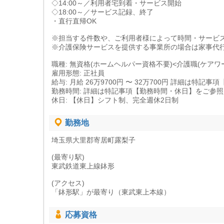
◇14:00～／利用者宅到着・サービス開始
◇18:00～／サービス記録、終了
・直行直帰OK
※担当する件数や、ご利用者様によって時間・サービ
※介護保険サービスを提供する事業所の場合は家事代
職種: 無資格(ホームヘルパー資格不要)<介護職(ケアワ
雇用形態: 正社員
給与: 月給 26万9700円 〜 32万700円 詳細は特
勤務時間: 詳細は特記事項【勤務時間・休日】をご参
休日: 【休日】シフト制、完全週休2日制
勤務地
埼玉県大里郡寄居町露梨子
(最寄り駅)
東武鉄道東上線鉢形
(アクセス)
「鉢形駅」が最寄り（東武東上本線）
応募資格