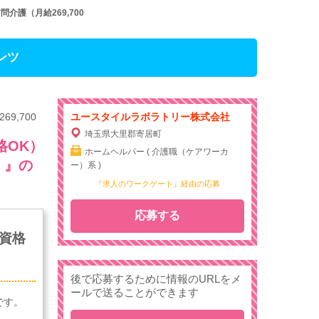
護（月給269,700
ンツ
,700
ユースタイルラボラトリー株式会社
埼玉県大里郡寄居町
格OK）
ホームヘルパー ( 介護職（ケアワーカ
］』の
ー）系 )
『求人のワークゲート』経由の応募
応募する
資格
後で応募するために情報のURLをメ
ールで送ることができます
です。