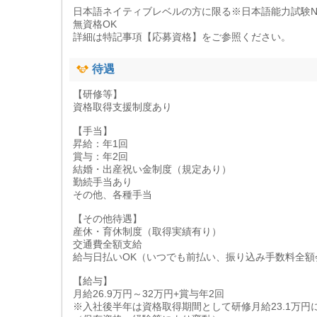
日本語ネイティブレベルの方に限る※日本語能力試験N
無資格OK
詳細は特記事項【応募資格】をご参照ください。
待遇
【研修等】
資格取得支援制度あり
【手当】
昇給：年1回
賞与：年2回
結婚・出産祝い金制度（規定あり）
勤続手当あり
その他、各種手当
【その他待遇】
産休・育休制度（取得実績有り）
交通費全額支給
給与日払いOK（いつでも前払い、振り込み手数料全額
【給与】
月給26.9万円～32万円+賞与年2回
※入社後半年は資格取得期間として研修月給23.1万円