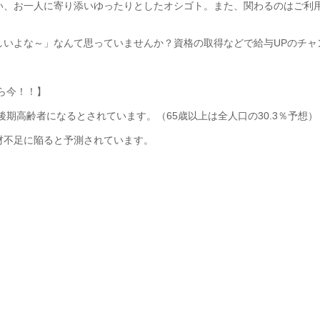
い、お一人に寄り添いゆったりとしたオシゴト。また、関わるのはご利
しいよな～」なんて思っていませんか？資格の取得などで給与UPのチャ
なら今！！】
%が後期高齢者になるとされています。（65歳以上は全人口の30.3％予想）
材不足に陥ると予測されています。