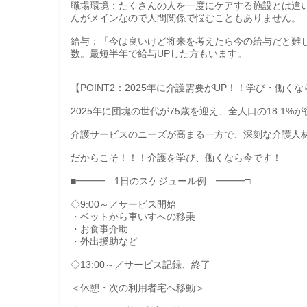
職場環境：たくさんの人を一度にケアする施設とは違
んがメインなので人間関係で悩むこともありません。
給与：「今は良いけど将来を考えたら今の給与だと難
数。最短半年で給与UPした方もいます。
【POINT2：2025年に介護需要がUP！！学び・働く
2025年に団塊の世代が75歳を迎え、全人口の18.1
介護サービスのニーズが高まる一方で、深刻な介護人
だからこそ！！！介護を学び、働くなら今です！
■━━━ 1日のスケジュール例 ━━━□
◇9:00～／サービス開始
・ベットから車いすへの移乗
・お食事介助
・外出援助など
◇13:00～／サービス記録、終了
＜休憩・次の利用者宅へ移動＞